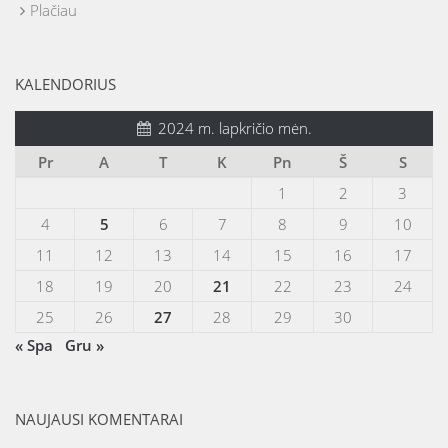
Plačiau
KALENDORIUS
2024 m. lapkričio mėn.
Pr
A
T
K
Pn
Š
S
1
2
3
4
5
6
7
8
9
10
11
12
13
14
15
16
17
18
19
20
21
22
23
24
25
26
27
28
29
30
« Spa
Gru »
NAUJAUSI KOMENTARAI