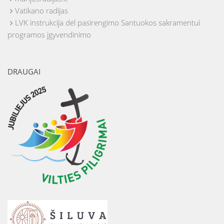
Vatikano radijas
LVK instrukcija dėl pasirengimo Santuokos sakramentui
programos įgyvendinimo
DRAUGAI