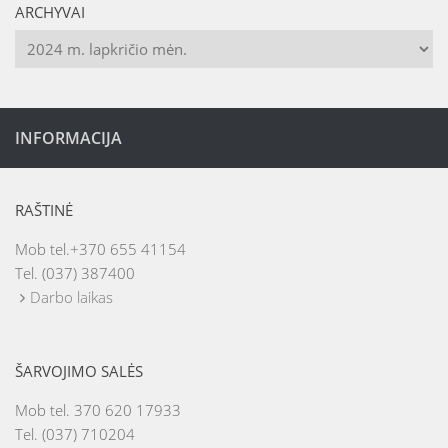
ARCHYVAI
Archyvai
INFORMACIJA
RAŠTINĖ
Mob tel.+370 655 41154
Tel. (037) 387400
Darbo laikas
ŠARVOJIMO SALĖS
Mob tel. 370 620 17933
Tel. (037) 710204