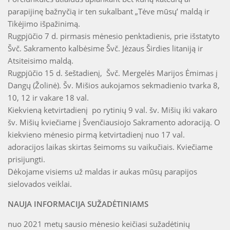
parapijinę bažnyčią ir ten sukalbant „Tėve mūsų’ maldą ir
Tikėjimo išpažinimą.
Rugpjūčio 7 d. pirmasis mėnesio penktadienis, prie išstatyto
Švč. Sakramento kalbėsime Švč. Jėzaus Širdies litaniją ir
Atsiteisimo maldą.
Rugpjūčio 15 d. šeštadienį, Švč. Mergelės Marijos Ėmimas į
Dangų (Žolinė). Šv. Mišios aukojamos sekmadienio tvarka 8,
10, 12 ir vakare 18 val.
Kiekvieną ketvirtadienį po rytinių 9 val. šv. Mišių iki vakaro
šv. Mišių kviečiame į Švenčiausiojo Sakramento adoraciją. O
kiekvieno mėnesio pirmą ketvirtadienį nuo 17 val.
adoracijos laikas skirtas šeimoms su vaikučiais. Kviečiame
prisijungti.
Dėkojame visiems už maldas ir aukas mūsų parapijos
sielovados veiklai.
NAUJA INFORMACIJA SUŽADĖTINIAMS
nuo 2021 metų sausio mėnesio keičiasi sužadėtinių