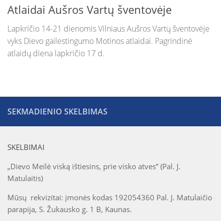
Atlaidai Aušros Vartų šventovėje
Lapkričio 14-21 dienomis Vilniaus Aušros Vartų šventovėje
vyks Dievo gailestingumo Motinos atlaidai. Pagrindinė
atlaidų diena lapkričio 17 d.
SEKMADIENIO SKELBIMAS
SKELBIMAI
„Dievo Meilė viską ištiesins, prie visko atves” (Pal. J.
Matulaitis)
Mūsų rekvizitai: įmonės kodas 192054360 Pal. J. Matulaičio
parapija, S. Žukausko g. 1 B, Kaunas.