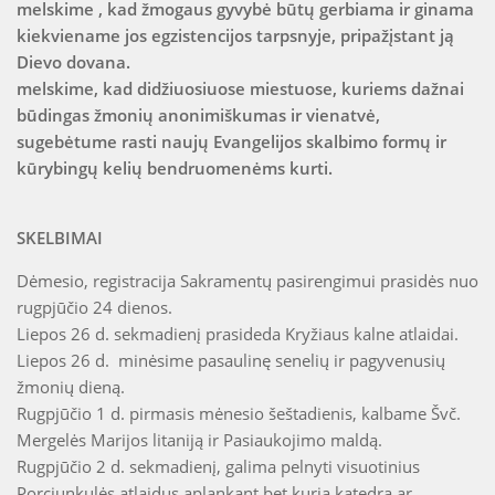
melskime , kad žmogaus gyvybė būtų gerbiama ir ginama
kiekviename jos egzistencijos tarpsnyje, pripažįstant ją
Dievo dovana.
melskime, kad didžiuosiuose miestuose, kuriems dažnai
būdingas žmonių anonimiškumas ir vienatvė,
sugebėtume rasti naujų Evangelijos skalbimo formų ir
kūrybingų kelių bendruomenėms kurti.
SKELBIMAI
Dėmesio, registracija Sakramentų pasirengimui prasidės nuo
rugpjūčio 24 dienos.
Liepos 26 d. sekmadienį prasideda Kryžiaus kalne atlaidai.
Liepos 26 d. minėsime pasaulinę senelių ir pagyvenusių
žmonių dieną.
Rugpjūčio 1 d. pirmasis mėnesio šeštadienis, kalbame Švč.
Mergelės Marijos litaniją ir Pasiaukojimo maldą.
Rugpjūčio 2 d. sekmadienį, galima pelnyti visuotinius
Porciunkulės atlaidus aplankant bet kurią katedrą ar