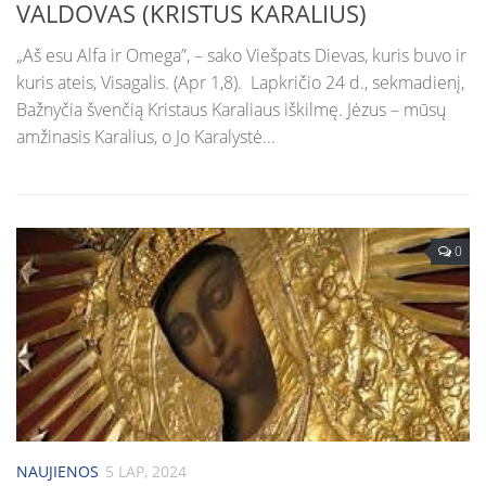
VALDOVAS (KRISTUS KARALIUS)
„Aš esu Alfa ir Omega”, – sako Viešpats Dievas, kuris buvo ir
kuris ateis, Visagalis. (Apr 1,8). Lapkričio 24 d., sekmadienį,
Bažnyčia švenčią Kristaus Karaliaus iškilmę. Jėzus – mūsų
amžinasis Karalius, o Jo Karalystė...
0
NAUJIENOS
5 LAP, 2024