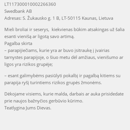
LT117300010002266360
Swedbank AB
Adresas: S. Žukausko g. 1 B, LT-50115 Kaunas, Lietuva
Mieli broliai ir seserys, kiekvienas būkim atsakingas už šalia
esanti vienišą ar ligotą savo artimą.
Pagalba skirta
– parapijiečiams, kurie yra ar buvo įsitraukę į įvairias
tarnystes parapijoje, o šiuo metu dėl amžiaus, vienišumo ar
ligos yra rizikos grupėje;
– esant galimybėms pasiūlyti pokalbį ir pagalbą kitiems su
parapija ryšį turintiems rizikos grupės žmonėms.
Dėkojame visiems, kurie malda, darbais ar auka prisidedate
prie naujos bažnyčios gerbūvio kūrimo.
Teatlygina Jums Dievas.