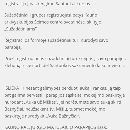
registracija į pasirengimo Santuokai kursus.
Sužadėtiniai į grupes registruojasi patys Kauno
arkivyskupijos Šeimos centro svetainėse, skiltyje
„Sužadėtiniams”
Registracijos formoje sužadėtiniai turi nurodyti savo
parapiją.
Prieš registruojantis sužadėtiniai turi kreiptis į savo parapijos
kleboną ir susitarti dėl Santuokos sakramento laiko ir vietos.
IŠLIEKA ir nesant galimybės perduoti auką į rankas, ją taip
pat galima pervesti į parapijos sąskaitą, mokėjimo paskirtyje
nurodant „Auka už Mišias“, jei norėtumėte savo auką skirti
Bažnyčiai, neužsakant šv. Mišių, tuomet mokėjimo
paskirtyje nurodykit „Auka Bažnyčiai“.
KAUNO PAL. JURGIO MATULAIČIO PARAPIJOS sąsk.