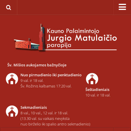
Pagrindinis
Apie parapiją
Įkūrimas
Paveikslas „Švč. Mergelės Marijos Ėmimo į dangų”
Savaitinis kalendorius
Šv. Mišios aukojamos bažnyčioje
Pamaldos ir atlaidai
Nuo pirmadienio iki penktadienio
Statistika
9 val. ir 18 val.
Šv. Rožinis kalbamas 17:20 val.
Šeštadieniais
Teritorija
10 val. ir 18 val.
Šarvojimo salės
Sekmadieniais
Raštinė
8 val., 10 val., 12 val. ir 18 val.
(13.30 val. su vaikais nevyksta
Kontaktai ir rekvizitai
nuo birželio iki spalio antro sekmadienio)
Dvasininkai