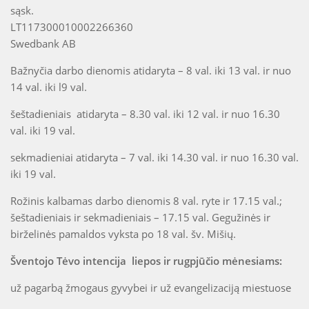
sąsk.
LT117300010002266360
Swedbank AB
Bažnyčia darbo dienomis atidaryta – 8 val. iki 13 val. ir nuo
14 val. iki l9 val.
šeštadieniais atidaryta – 8.30 val. iki 12 val. ir nuo 16.30
val. iki 19 val.
sekmadieniai atidaryta – 7 val. iki 14.30 val. ir nuo 16.30 val.
iki 19 val.
Rožinis kalbamas darbo dienomis 8 val. ryte ir 17.15 val.;
šeštadieniais ir sekmadieniais – 17.15 val. Gegužinės ir
birželinės pamaldos vyksta po 18 val. šv. Mišių.
Šventojo Tėvo intencija liepos ir rugpjūčio mėnesiams:
už pagarbą žmogaus gyvybei ir už evangelizaciją miestuose