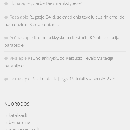
Elona
apie
„Garbė Dievui aukštybėse”
Rasa
apie
Rugsėjo 24 d. sekmadienis tėvelių susirinkimai dėl
pasirengimo Sakramentams
Arūnas
apie
Kauno arkivyskupo Kęstučio Kėvalo vizitacija
parapijoje
Viva
apie
Kauno arkivyskupo Kęstučio Kėvalo vizitacija
parapijoje
Laima
apie
Palaimintasis Jurgis Matulaitis – sausio 27 d.
NUORODOS
katalikai.lt
bernardinai.lt
marijosradijas.lt