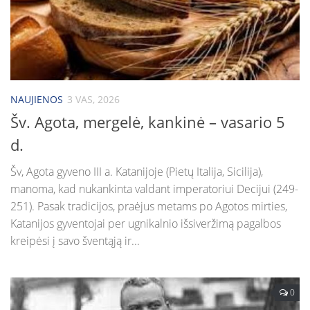
NAUJIENOS
3 VAS, 2026
Šv. Agota, mergelė, kankinė – vasario 5
d.
Šv, Agota gyveno III a. Katanijoje (Pietų Italija, Sicilija),
manoma, kad nukankinta valdant imperatoriui Decijui (249-
251). Pasak tradicijos, praėjus metams po Agotos mirties,
Katanijos gyventojai per ugnikalnio išsiveržimą pagalbos
kreipėsi į savo šventąją ir...
0