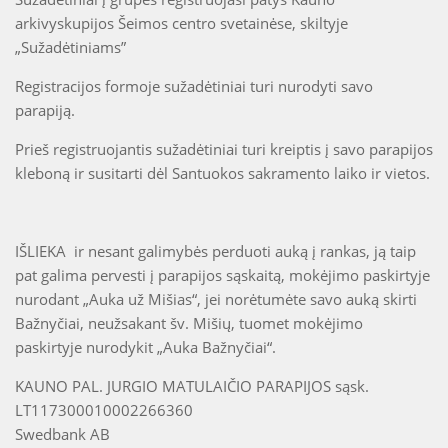
arkivyskupijos Šeimos centro svetainėse, skiltyje
„Sužadėtiniams”
Registracijos formoje sužadėtiniai turi nurodyti savo
parapiją.
Prieš registruojantis sužadėtiniai turi kreiptis į savo parapijos
kleboną ir susitarti dėl Santuokos sakramento laiko ir vietos.
IŠLIEKA ir nesant galimybės perduoti auką į rankas, ją taip
pat galima pervesti į parapijos sąskaitą, mokėjimo paskirtyje
nurodant „Auka už Mišias“, jei norėtumėte savo auką skirti
Bažnyčiai, neužsakant šv. Mišių, tuomet mokėjimo
paskirtyje nurodykit „Auka Bažnyčiai“.
KAUNO PAL. JURGIO MATULAIČIO PARAPIJOS sąsk.
LT117300010002266360
Swedbank AB