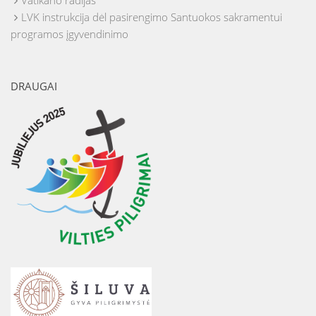
Vatikano radijas
LVK instrukcija dėl pasirengimo Santuokos sakramentui
programos įgyvendinimo
DRAUGAI