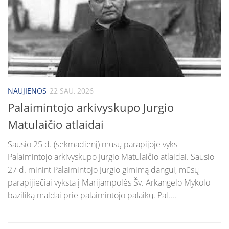
NAUJIENOS
22 SAU, 2026
Palaimintojo arkivyskupo Jurgio
Matulaičio atlaidai
Sausio 25 d. (sekmadienį) mūsų parapijoje vyks
Palaimintojo arkivyskupo Jurgio Matulaičio atlaidai. Sausio
27 d. minint Palaimintojo Jurgio gimimą dangui, mūsų
parapijiečiai vyksta į Marijampolės Šv. Arkangelo Mykolo
baziliką maldai prie palaimintojo palaikų. Pal....