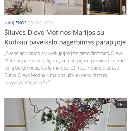
NAUJIENOS
23 VAS, 2026
Šiluvos Dievo Motinos Marijos su
Kūdikiu paveikslo pagerbimas parapijoje
„Švenčiant Kauno arkivyskupijos įsteigimo šimtmetį, Dievo
Motinos paveikslo piligrimystė parapijose primins tikėjimo
kelią bei žmones, kurie meldėsi už mus ir padėjo atrasti
Dievą. Dievo Motina – maldos už kiekvieną iš mūsų
pavyzdys. Pagarba Švč....
0