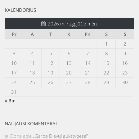
KALENDORIUS
2026 m. rugpjūčio mėn.
Pr
A
T
K
Pn
Š
S
1
2
3
4
5
6
7
8
9
10
11
12
13
14
15
16
17
18
19
20
21
22
23
24
25
26
27
28
29
30
31
« Bir
NAUJAUSI KOMENTARAI
Elona
apie
„Garbė Dievui aukštybėse”