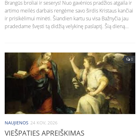
Brangūs broliai ir seserys! Nuo gavėnios pradžios atgaila ir
artimo meilės darbais rengėme savo širdis Kristaus kančiai
ir prisikėlimui minėti. Šiandien kartu su visa Bažnyčia jau
pradedame švęsti tą didžią velykinę paslaptį. Šią dieną...
0
NAUJIENOS
24 KOV, 2026
VIEŠPATIES APREIŠKIMAS