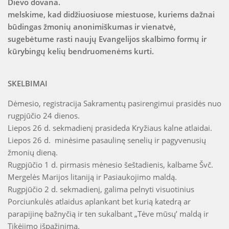
Dievo dovana.
melskime, kad didžiuosiuose miestuose, kuriems dažnai
būdingas žmonių anonimiškumas ir vienatvė,
sugebėtume rasti naujų Evangelijos skalbimo formų ir
kūrybingų kelių bendruomenėms kurti.
SKELBIMAI
Dėmesio, registracija Sakramentų pasirengimui prasidės nuo
rugpjūčio 24 dienos.
Liepos 26 d. sekmadienį prasideda Kryžiaus kalne atlaidai.
Liepos 26 d. minėsime pasaulinę senelių ir pagyvenusių
žmonių dieną.
Rugpjūčio 1 d. pirmasis mėnesio šeštadienis, kalbame Švč.
Mergelės Marijos litaniją ir Pasiaukojimo maldą.
Rugpjūčio 2 d. sekmadienį, galima pelnyti visuotinius
Porciunkulės atlaidus aplankant bet kurią katedrą ar
parapijinę bažnyčią ir ten sukalbant „Tėve mūsų’ maldą ir
Tikėjimo išpažinimą.