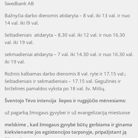
Swedbank AB
Bažnyčia darbo dienomis atidaryta – 8 val. iki 13 val. ir nuo
14 val. iki l9 val.
šeštadieniais atidaryta – 8.30 val. iki 12 val. ir nuo 16.30
val. iki 19 val.
sekmadieniai atidaryta – 7 val. iki 14.30 val. ir nuo 16.30 val.
iki 19 val.
Rožinis kalbamas darbo dienomis 8 val. ryte ir 17.15 val.;
šeštadieniais ir sekmadieniais – 17.15 val. Gegužinės ir
birželinės pamaldos vyksta po 18 val. šv. Mišių.
Šventojo Tėvo intencija liepos ir rugpjūčio mėnesiams:
už pagarbą žmogaus gyvybei ir už evangelizaciją miestuose
melskime , kad žmogaus gyvybė būtų gerbiama ir ginama
kiekviename jos egzistencijos tarpsnyje, pripažįstant ją