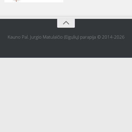
Kauno Pal. Jurgio Matulaičio (Eigulių) parapija © 2014-2026