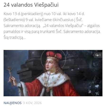
24 valandos Viešpačiui
Kovo 13 d.(penktadienį) nuo 10 val. iki kovo 14 d.
(šeštadienio) 9 val. kviečiame tikinčiuosius į Švč.
Sakramento adoraciją. „24 valandos Viešpačiui” – atgailos
pamaldos ir visą parą trunkanti Švč. Sakramento adoracija.
Šią tradiciją...
0
NAUJIENOS
3 KOV, 2026