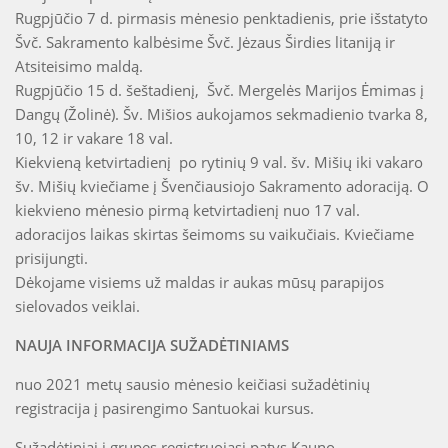
Rugpjūčio 7 d. pirmasis mėnesio penktadienis, prie išstatyto
Švč. Sakramento kalbėsime Švč. Jėzaus Širdies litaniją ir
Atsiteisimo maldą.
Rugpjūčio 15 d. šeštadienį, Švč. Mergelės Marijos Ėmimas į
Dangų (Žolinė). Šv. Mišios aukojamos sekmadienio tvarka 8,
10, 12 ir vakare 18 val.
Kiekvieną ketvirtadienį po rytinių 9 val. šv. Mišių iki vakaro
šv. Mišių kviečiame į Švenčiausiojo Sakramento adoraciją. O
kiekvieno mėnesio pirmą ketvirtadienį nuo 17 val.
adoracijos laikas skirtas šeimoms su vaikučiais. Kviečiame
prisijungti.
Dėkojame visiems už maldas ir aukas mūsų parapijos
sielovados veiklai.
NAUJA INFORMACIJA SUŽADĖTINIAMS
nuo 2021 metų sausio mėnesio keičiasi sužadėtinių
registracija į pasirengimo Santuokai kursus.
Sužadėtiniai į grupes registruojasi patys Kauno