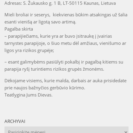
Adresas: S. Žukausko g. 1 B, LT-50115 Kaunas, Lietuva
Mieli broliai ir seserys, kiekvienas būkim atsakingas už šalia
esanti vienišą ar ligotą savo artimą.
Pagalba skirta
– parapijiečiams, kurie yra ar buvo įsitraukę į įvairias
tarnystes parapijoje, o šiuo metu dėl amžiaus, vienišumo ar
ligos yra rizikos grupėje;
– esant galimybėms pasiūlyti pokalbį ir pagalbą kitiems su
parapija ryšį turintiems rizikos grupės žmonėms.
Dėkojame visiems, kurie malda, darbais ar auka prisidedate
prie naujos bažnyčios gerbūvio kūrimo.
Teatlygina Jums Dievas.
ARCHYVAI
Archyvai