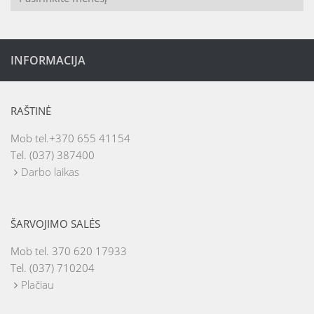
INFORMACIJA
RAŠTINĖ
Mob tel.+370 655 41154
Tel. (037) 387400
Darbo laikas
ŠARVOJIMO SALĖS
Mob tel. 370 620 17933
Tel. (037) 710204
Plačiau