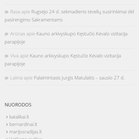
Rasa
apie
Rugsėjo 24 d. sekmadienis tėvelių susirinkimai dėl
pasirengimo Sakramentams
Arūnas
apie
Kauno arkivyskupo Kęstučio Kėvalo vizitacija
parapijoje
Viva
apie
Kauno arkivyskupo Kęstučio Kėvalo vizitacija
parapijoje
Laima
apie
Palaimintasis Jurgis Matulaitis – sausio 27 d.
NUORODOS
katalikai.lt
bernardinai.lt
marijosradijas.lt