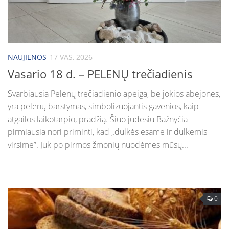
NAUJIENOS
17 VAS, 2026
Vasario 18 d. – PELENŲ trečiadienis
Svarbiausia Pelenų trečiadienio apeiga, be jokios abejonės,
yra pelenų barstymas, simbolizuojantis gavėnios, kaip
atgailos laikotarpio, pradžią. Šiuo judesiu Bažnyčia
pirmiausia nori priminti, kad „dulkės esame ir dulkėmis
virsime”. Juk po pirmos žmonių nuodėmės mūsų...
0