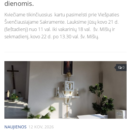
dienomis.
Kviečiame tikinčiuosius kartu pasimelsti prie Viešpaties
Švenčiausiajame Sakramente. Lauksime jūsų kovo 21 d.
(šeštadienį) nuo 11 val. iki vakarinių 18 val. šv. Mišių ir
sekmadienį, kovo 22 d. po 13.30 val. šv. Mišių.
0
NAUJIENOS
12 KOV, 2026