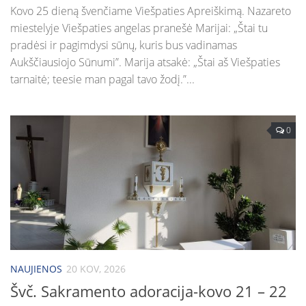
Kovo 25 dieną švenčiame Viešpaties Apreiškimą. Nazareto
miestelyje Viešpaties angelas pranešė Marijai: „Štai tu
pradėsi ir pagimdysi sūnų, kuris bus vadinamas
Aukščiausiojo Sūnumi”. Marija atsakė: „Štai aš Viešpaties
tarnaitė; teesie man pagal tavo žodį.”...
0
NAUJIENOS
20 KOV, 2026
Švč. Sakramento adoracija-kovo 21 – 22