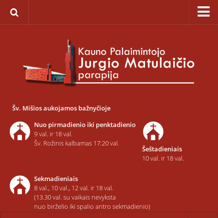
Pagrindinis
Apie parapiją
Įkūrimas
Paveikslas „Švč. Mergelės Marijos Ėmimo į dangų”
Savaitinis kalendorius
Šv. Mišios aukojamos bažnyčioje
Pamaldos ir atlaidai
Nuo pirmadienio iki penktadienio
Statistika
9 val. ir 18 val.
Šv. Rožinis kalbamas 17:20 val.
Šeštadieniais
Teritorija
10 val. ir 18 val.
Šarvojimo salės
Sekmadieniais
Raštinė
8 val., 10 val., 12 val. ir 18 val.
(13.30 val. su vaikais nevyksta
Kontaktai ir rekvizitai
nuo birželio iki spalio antro sekmadienio)
Dvasininkai