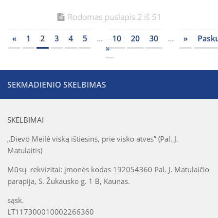
Rodomas puslapis 2 iš 51
«
1
2
3
4
5
...
10
20
30
...
»
Pasku
»
SEKMADIENIO SKELBIMAS
SKELBIMAI
„Dievo Meilė viską ištiesins, prie visko atves” (Pal. J.
Matulaitis)
Mūsų rekvizitai: įmonės kodas 192054360 Pal. J. Matulaičio
parapija, S. Žukausko g. 1 B, Kaunas.
sąsk.
LT117300010002266360