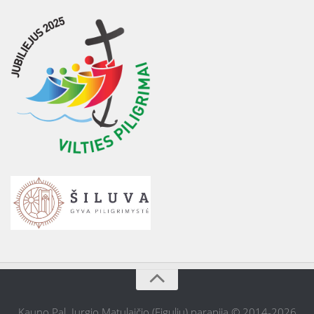
Kauno Pal. Jurgio Matulaičio (Eigulių) parapija © 2014-2026