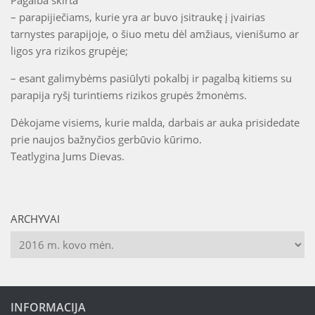
Pagalba skirta
– parapijiečiams, kurie yra ar buvo įsitraukę į įvairias
tarnystes parapijoje, o šiuo metu dėl amžiaus, vienišumo ar
ligos yra rizikos grupėje;
– esant galimybėms pasiūlyti pokalbį ir pagalbą kitiems su
parapija ryšį turintiems rizikos grupės žmonėms.
Dėkojame visiems, kurie malda, darbais ar auka prisidedate
prie naujos bažnyčios gerbūvio kūrimo.
Teatlygina Jums Dievas.
ARCHYVAI
Archyvai
INFORMACIJA