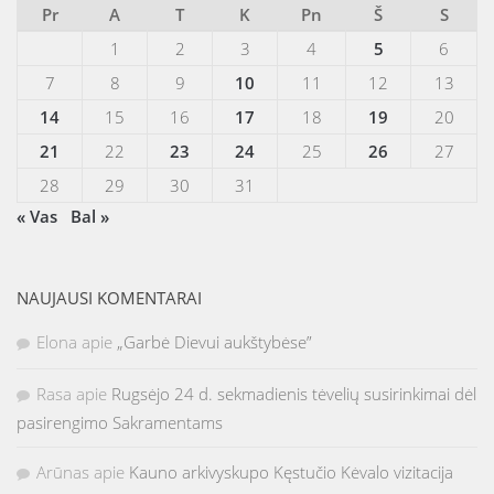
Pr
A
T
K
Pn
Š
S
1
2
3
4
5
6
7
8
9
10
11
12
13
14
15
16
17
18
19
20
21
22
23
24
25
26
27
28
29
30
31
« Vas
Bal »
NAUJAUSI KOMENTARAI
Elona
apie
„Garbė Dievui aukštybėse”
Rasa
apie
Rugsėjo 24 d. sekmadienis tėvelių susirinkimai dėl
pasirengimo Sakramentams
Arūnas
apie
Kauno arkivyskupo Kęstučio Kėvalo vizitacija