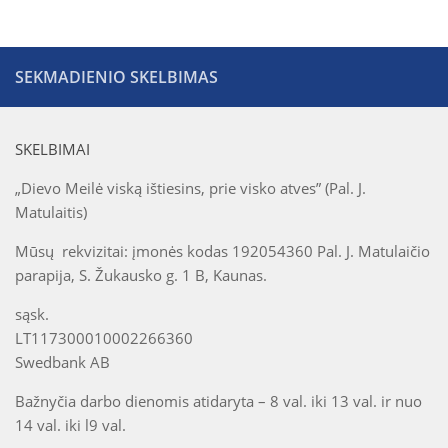
Vaikų „Angeliukų“ klubas
Parapijos jaunimo grupė
SEKMADIENIO SKELBIMAS
Taize grupė
Ateik ir pamatyk kursas suaugusiems
SKELBIMAI
Kitos grupės ir bendrijos
„Dievo Meilė viską ištiesins, prie visko atves” (Pal. J.
Maldos grupė
Matulaitis)
Motinos maldoje
Mūsų rekvizitai: įmonės kodas 192054360 Pal. J. Matulaičio
AA grupė
parapija, S. Žukausko g. 1 B, Kaunas.
Marijos legionas
sąsk.
Nazareto šeimos
LT117300010002266360
Skautai
Swedbank AB
Bažnyčia darbo dienomis atidaryta – 8 val. iki 13 val. ir nuo
14 val. iki l9 val.