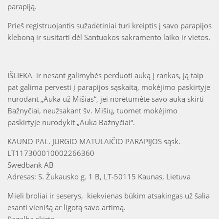
parapiją.
Prieš registruojantis sužadėtiniai turi kreiptis į savo parapijos
kleboną ir susitarti dėl Santuokos sakramento laiko ir vietos.
IŠLIEKA ir nesant galimybės perduoti auką į rankas, ją taip
pat galima pervesti į parapijos sąskaitą, mokėjimo paskirtyje
nurodant „Auka už Mišias“, jei norėtumėte savo auką skirti
Bažnyčiai, neužsakant šv. Mišių, tuomet mokėjimo
paskirtyje nurodykit „Auka Bažnyčiai“.
KAUNO PAL. JURGIO MATULAIČIO PARAPIJOS sąsk.
LT117300010002266360
Swedbank AB
Adresas: S. Žukausko g. 1 B, LT-50115 Kaunas, Lietuva
Mieli broliai ir seserys, kiekvienas būkim atsakingas už šalia
esanti vienišą ar ligotą savo artimą.