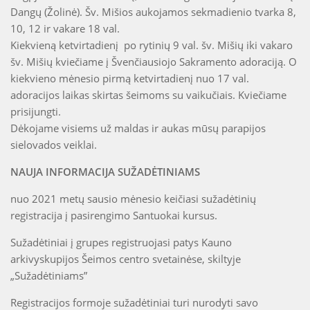
Dangų (Žolinė). Šv. Mišios aukojamos sekmadienio tvarka 8,
10, 12 ir vakare 18 val.
Kiekvieną ketvirtadienį po rytinių 9 val. šv. Mišių iki vakaro
šv. Mišių kviečiame į Švenčiausiojo Sakramento adoraciją. O
kiekvieno mėnesio pirmą ketvirtadienį nuo 17 val.
adoracijos laikas skirtas šeimoms su vaikučiais. Kviečiame
prisijungti.
Dėkojame visiems už maldas ir aukas mūsų parapijos
sielovados veiklai.
NAUJA INFORMACIJA SUŽADĖTINIAMS
nuo 2021 metų sausio mėnesio keičiasi sužadėtinių
registracija į pasirengimo Santuokai kursus.
Sužadėtiniai į grupes registruojasi patys Kauno
arkivyskupijos Šeimos centro svetainėse, skiltyje
„Sužadėtiniams”
Registracijos formoje sužadėtiniai turi nurodyti savo