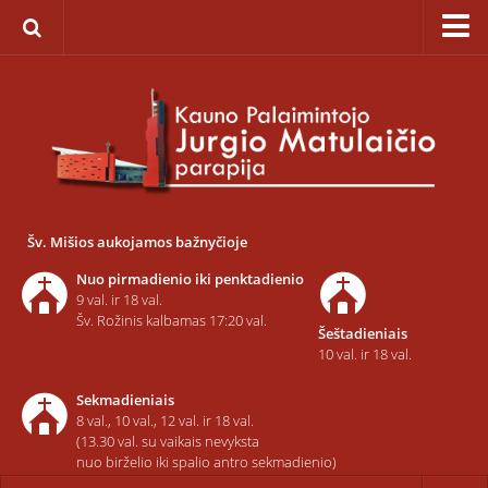
Pagrindinis
Apie parapiją
Įkūrimas
Paveikslas „Švč. Mergelės Marijos Ėmimo į dangų”
Savaitinis kalendorius
Šv. Mišios aukojamos bažnyčioje
Pamaldos ir atlaidai
Nuo pirmadienio iki penktadienio
Statistika
9 val. ir 18 val.
Šv. Rožinis kalbamas 17:20 val.
Šeštadieniais
Teritorija
10 val. ir 18 val.
Šarvojimo salės
Sekmadieniais
Raštinė
8 val., 10 val., 12 val. ir 18 val.
(13.30 val. su vaikais nevyksta
Kontaktai ir rekvizitai
nuo birželio iki spalio antro sekmadienio)
Dvasininkai