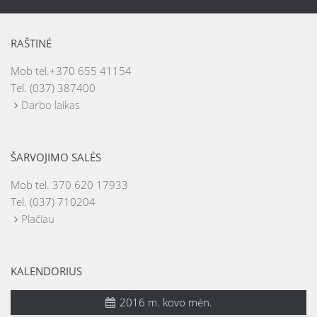
RAŠTINĖ
Mob tel.+370 655 41154
Tel. (037) 387400
Darbo laikas
ŠARVOJIMO SALĖS
Mob tel. 370 620 17933
Tel. (037) 710204
Plačiau
KALENDORIUS
2016 m. kovo mėn.