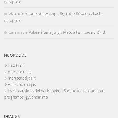
parapijoje
Viva
apie
Kauno arkivyskupo Kęstučio Kėvalo vizitacija
parapijoje
Laima
apie
Palaimintasis Jurgis Matulaitis – sausio 27 d.
NUORODOS
katalikai.lt
bernardinai.lt
marijosradijas.lt
Vatikano radijas
LVK instrukcija dėl pasirengimo Santuokos sakramentui
programos įgyvendinimo
DRAUGAI