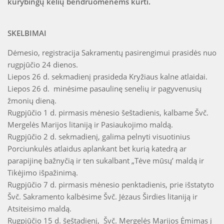
kūrybingų kelių bendruomenėms kurti.
SKELBIMAI
Dėmesio, registracija Sakramentų pasirengimui prasidės nuo
rugpjūčio 24 dienos.
Liepos 26 d. sekmadienį prasideda Kryžiaus kalne atlaidai.
Liepos 26 d. minėsime pasaulinę senelių ir pagyvenusių
žmonių dieną.
Rugpjūčio 1 d. pirmasis mėnesio šeštadienis, kalbame Švč.
Mergelės Marijos litaniją ir Pasiaukojimo maldą.
Rugpjūčio 2 d. sekmadienį, galima pelnyti visuotinius
Porciunkulės atlaidus aplankant bet kurią katedrą ar
parapijinę bažnyčią ir ten sukalbant „Tėve mūsų’ maldą ir
Tikėjimo išpažinimą.
Rugpjūčio 7 d. pirmasis mėnesio penktadienis, prie išstatyto
Švč. Sakramento kalbėsime Švč. Jėzaus Širdies litaniją ir
Atsiteisimo maldą.
Rugpjūčio 15 d. šeštadienį, Švč. Mergelės Marijos Ėmimas į