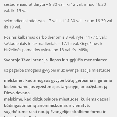
šeštadieniais atidaryta – 8.30 val. iki 12 val. ir nuo 16.30
val. iki 19 val.
sekmadieniai atidaryta – 7 val. iki 14.30 val. ir nuo 16.30 val.
iki 19 val.
Rožinis kalbamas darbo dienomis 8 val. ryte ir 17.15 val.;
šeštadieniais ir sekmadieniais – 17.15 val. Gegužinės ir
birželinės pamaldos vyksta po 18 val. šv. Mišių.
Šventojo Tėvo intencija liepos ir rugpjūčio mėnesiams:
už pagarbą žmogaus gyvybei ir už evangelizaciją miestuose
melskime , kad žmogaus gyvybė būtų gerbiama ir ginama
kiekviename jos egzistencijos tarpsnyje, pripažįstant ją
Dievo dovana.
melskime, kad didžiuosiuose miestuose, kuriems dažnai
būdingas žmonių anonimiškumas ir vienatvė,
sugebėtume rasti naujų Evangelijos skalbimo formų ir