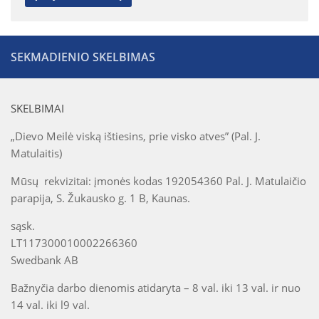
SEKMADIENIO SKELBIMAS
SKELBIMAI
„Dievo Meilė viską ištiesins, prie visko atves” (Pal. J.
Matulaitis)
Mūsų rekvizitai: įmonės kodas 192054360 Pal. J. Matulaičio
parapija, S. Žukausko g. 1 B, Kaunas.
sąsk.
LT117300010002266360
Swedbank AB
Bažnyčia darbo dienomis atidaryta – 8 val. iki 13 val. ir nuo
14 val. iki l9 val.