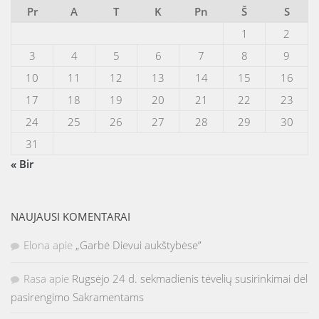
Pr
A
T
K
Pn
Š
S
1
2
3
4
5
6
7
8
9
10
11
12
13
14
15
16
17
18
19
20
21
22
23
24
25
26
27
28
29
30
31
« Bir
NAUJAUSI KOMENTARAI
Elona
apie
„Garbė Dievui aukštybėse”
Rasa
apie
Rugsėjo 24 d. sekmadienis tėvelių susirinkimai dėl
pasirengimo Sakramentams