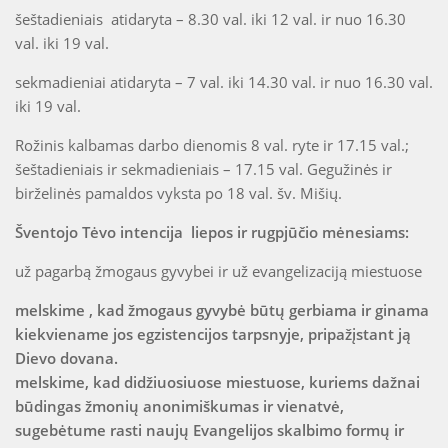
šeštadieniais atidaryta – 8.30 val. iki 12 val. ir nuo 16.30
val. iki 19 val.
sekmadieniai atidaryta – 7 val. iki 14.30 val. ir nuo 16.30 val.
iki 19 val.
Rožinis kalbamas darbo dienomis 8 val. ryte ir 17.15 val.;
šeštadieniais ir sekmadieniais – 17.15 val. Gegužinės ir
birželinės pamaldos vyksta po 18 val. šv. Mišių.
Šventojo Tėvo intencija liepos ir rugpjūčio mėnesiams:
už pagarbą žmogaus gyvybei ir už evangelizaciją miestuose
melskime , kad žmogaus gyvybė būtų gerbiama ir ginama
kiekviename jos egzistencijos tarpsnyje, pripažįstant ją
Dievo dovana.
melskime, kad didžiuosiuose miestuose, kuriems dažnai
būdingas žmonių anonimiškumas ir vienatvė,
sugebėtume rasti naujų Evangelijos skalbimo formų ir