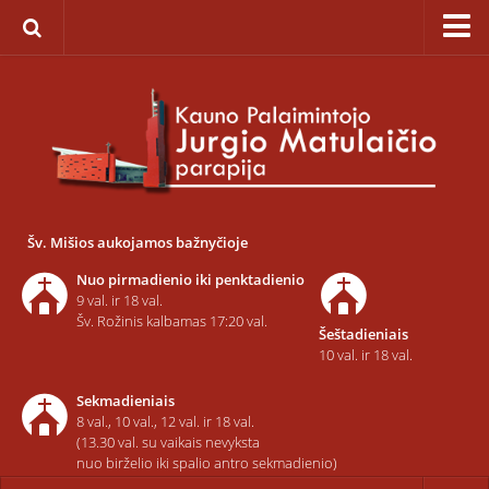
Pagrindinis
Apie parapiją
Įkūrimas
Paveikslas „Švč. Mergelės Marijos Ėmimo į dangų”
Savaitinis kalendorius
Šv. Mišios aukojamos bažnyčioje
Pamaldos ir atlaidai
Nuo pirmadienio iki penktadienio
Statistika
9 val. ir 18 val.
Šv. Rožinis kalbamas 17:20 val.
Šeštadieniais
Teritorija
10 val. ir 18 val.
Šarvojimo salės
Sekmadieniais
Raštinė
8 val., 10 val., 12 val. ir 18 val.
(13.30 val. su vaikais nevyksta
Kontaktai ir rekvizitai
nuo birželio iki spalio antro sekmadienio)
Dvasininkai