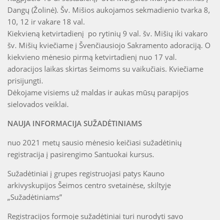
Dangų (Žolinė). Šv. Mišios aukojamos sekmadienio tvarka 8,
10, 12 ir vakare 18 val.
Kiekvieną ketvirtadienį po rytinių 9 val. šv. Mišių iki vakaro
šv. Mišių kviečiame į Švenčiausiojo Sakramento adoraciją. O
kiekvieno mėnesio pirmą ketvirtadienį nuo 17 val.
adoracijos laikas skirtas šeimoms su vaikučiais. Kviečiame
prisijungti.
Dėkojame visiems už maldas ir aukas mūsų parapijos
sielovados veiklai.
NAUJA INFORMACIJA SUŽADĖTINIAMS
nuo 2021 metų sausio mėnesio keičiasi sužadėtinių
registracija į pasirengimo Santuokai kursus.
Sužadėtiniai į grupes registruojasi patys Kauno
arkivyskupijos Šeimos centro svetainėse, skiltyje
„Sužadėtiniams”
Registracijos formoje sužadėtiniai turi nurodyti savo