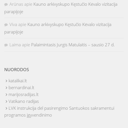
Arūnas
apie
Kauno arkivyskupo Kęstučio Kėvalo vizitacija
parapijoje
Viva
apie
Kauno arkivyskupo Kęstučio Kėvalo vizitacija
parapijoje
Laima
apie
Palaimintasis Jurgis Matulaitis – sausio 27 d.
NUORODOS
katalikai.lt
bernardinai.lt
marijosradijas.lt
Vatikano radijas
LVK instrukcija dėl pasirengimo Santuokos sakramentui
programos įgyvendinimo