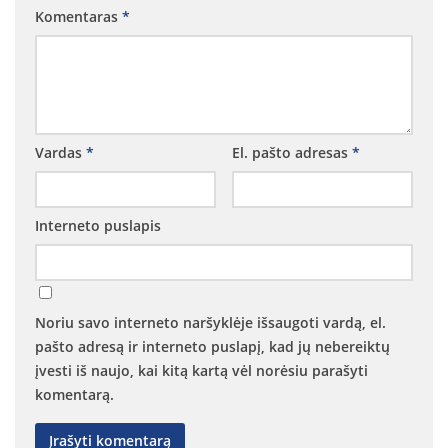
Komentaras
*
Vaikų „Angeliukų“ klubas
Parapijos jaunimo grupė
Taize grupė
Ateik ir pamatyk kursas suaugusiems
Kitos grupės ir bendrijos
Vardas
*
El. pašto adresas
*
Maldos grupė
Motinos maldoje
Interneto puslapis
AA grupė
Marijos legionas
Nazareto šeimos
Noriu savo interneto naršyklėje išsaugoti vardą, el.
pašto adresą ir interneto puslapį, kad jų nebereiktų
Skautai
įvesti iš naujo, kai kitą kartą vėl norėsiu parašyti
komentarą.