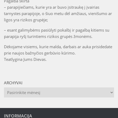
Pagalba skirta
– parapijiečiams, kurie yra ar buvo įsitraukę į įvairias
tarnystes parapijoje, o šiuo metu dėl amžiaus, vienišumo ar
ligos yra rizikos grupėje;
– esant galimybėms pasiūlyti pokalbį ir pagalbą kitiems su
parapija ryšį turintiems rizikos grupės žmonėms.
Dėkojame visiems, kurie malda, darbais ar auka prisidedate
prie naujos bažnyčios gerbūvio kūrimo.
Teatlygina Jums Dievas.
ARCHYVAI
Archyvai
INFORMACIJA