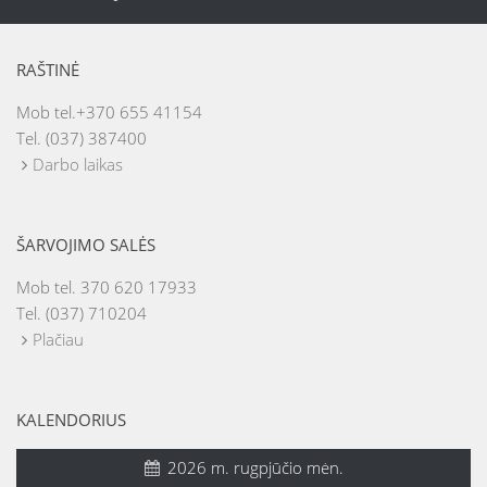
RAŠTINĖ
Mob tel.+370 655 41154
Tel. (037) 387400
Darbo laikas
ŠARVOJIMO SALĖS
Mob tel. 370 620 17933
Tel. (037) 710204
Plačiau
KALENDORIUS
2026 m. rugpjūčio mėn.