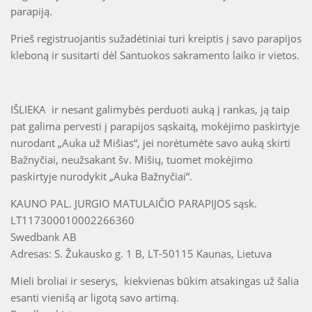
parapiją.
Prieš registruojantis sužadėtiniai turi kreiptis į savo parapijos
kleboną ir susitarti dėl Santuokos sakramento laiko ir vietos.
IŠLIEKA ir nesant galimybės perduoti auką į rankas, ją taip
pat galima pervesti į parapijos sąskaitą, mokėjimo paskirtyje
nurodant „Auka už Mišias“, jei norėtumėte savo auką skirti
Bažnyčiai, neužsakant šv. Mišių, tuomet mokėjimo
paskirtyje nurodykit „Auka Bažnyčiai“.
KAUNO PAL. JURGIO MATULAIČIO PARAPIJOS sąsk.
LT117300010002266360
Swedbank AB
Adresas: S. Žukausko g. 1 B, LT-50115 Kaunas, Lietuva
Mieli broliai ir seserys, kiekvienas būkim atsakingas už šalia
esanti vienišą ar ligotą savo artimą.