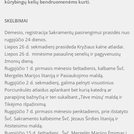
kūrybingų kelių bendruomenėms kurti.
SKELBIMAI
Dėmesio, registracija Sakramentų pasirengimui prasidės nuo
rugpjūčio 24 dienos.
Liepos 26 d. sekmadienį prasideda Kryžiaus kalne atlaidai.
Liepos 26 d. minėsime pasaulinę senelių ir pagyvenusių
žmonių dieną.
Rugpjūčio 1 d. pirmasis mėnesio šeštadienis, kalbame Švč.
Mergelės Marijos litaniją ir Pasiaukojimo maldą.
Rugpjūčio 2 d. sekmadienį, galima pelnyti visuotinius
Porciunkulės atlaidus aplankant bet kurią katedrą ar
parapijinę bažnyčią ir ten sukalbant „Tėve mūsų’ maldą ir
Tikėjimo išpažinimą.
Rugpjūčio 7 d. pirmasis mėnesio penktadienis, prie išstatyto
Švč. Sakramento kalbėsime Švč. Jėzaus Širdies litaniją ir
Atsiteisimo maldą.
Rugpjūčio 15 d. šeštadienį, Švč. Mergelės Marijos Ėmimas į