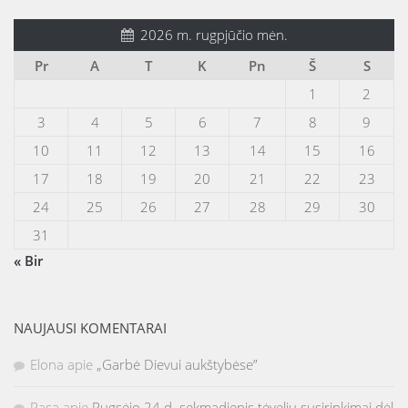
2026 m. rugpjūčio mėn.
Pr
A
T
K
Pn
Š
S
1
2
3
4
5
6
7
8
9
10
11
12
13
14
15
16
17
18
19
20
21
22
23
24
25
26
27
28
29
30
31
« Bir
NAUJAUSI KOMENTARAI
Elona
apie
„Garbė Dievui aukštybėse”
Rasa
apie
Rugsėjo 24 d. sekmadienis tėvelių susirinkimai dėl