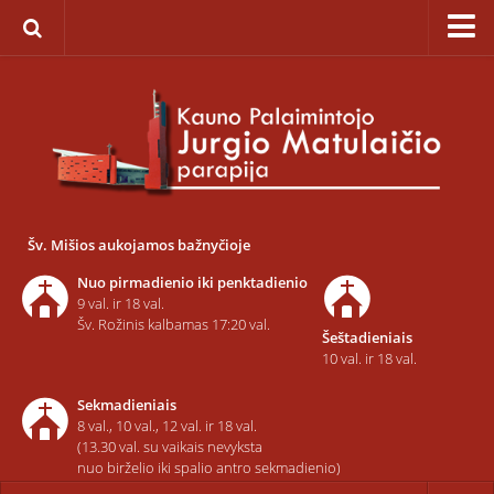
Pagrindinis
Apie parapiją
Įkūrimas
Paveikslas „Švč. Mergelės Marijos Ėmimo į dangų”
Savaitinis kalendorius
Šv. Mišios aukojamos bažnyčioje
Pamaldos ir atlaidai
Nuo pirmadienio iki penktadienio
Statistika
9 val. ir 18 val.
Šv. Rožinis kalbamas 17:20 val.
Šeštadieniais
Teritorija
10 val. ir 18 val.
Šarvojimo salės
Sekmadieniais
Raštinė
8 val., 10 val., 12 val. ir 18 val.
(13.30 val. su vaikais nevyksta
Kontaktai ir rekvizitai
nuo birželio iki spalio antro sekmadienio)
Dvasininkai