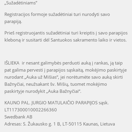
„Sužadėtiniams”
Registracijos formoje sužadėtiniai turi nurodyti savo
parapiją.
Prieš registruojantis sužadėtiniai turi kreiptis į savo parapijos
kleboną ir susitarti dėl Santuokos sakramento laiko ir vietos.
IŠLIEKA ir nesant galimybės perduoti auką į rankas, ją taip
pat galima pervesti į parapijos sąskaitą, mokėjimo paskirtyje
nurodant „Auka už Mišias“, jei norėtumėte savo auką skirti
Bažnyčiai, neužsakant šv. Mišių, tuomet mokėjimo
paskirtyje nurodykit „Auka Bažnyčiai“.
KAUNO PAL. JURGIO MATULAIČIO PARAPIJOS sąsk.
LT117300010002266360
Swedbank AB
Adresas: S. Žukausko g. 1 B, LT-50115 Kaunas, Lietuva