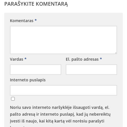
PARAŠYKITE KOMENTARĄ
Vaikų „Angeliukų“ klubas
Parapijos jaunimo grupė
Komentaras
*
Taize grupė
Ateik ir pamatyk kursas suaugusiems
Kitos grupės ir bendrijos
Maldos grupė
Vardas
*
El. pašto adresas
*
Motinos maldoje
AA grupė
Interneto puslapis
Marijos legionas
Nazareto šeimos
Skautai
Noriu savo interneto naršyklėje išsaugoti vardą, el.
pašto adresą ir interneto puslapį, kad jų nebereiktų
įvesti iš naujo, kai kitą kartą vėl norėsiu parašyti