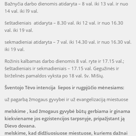
Bažnyčia darbo dienomis atidaryta – 8 val. iki 13 val. ir nuo
14 val. iki l9 val.
šeštadieniais atidaryta – 8.30 val. iki 12 val. ir nuo 16.30
val. iki 19 val.
sekmadieniai atidaryta – 7 val. iki 14.30 val. ir nuo 16.30 val.
iki 19 val.
Rožinis kalbamas darbo dienomis 8 val. ryte ir 17.15 val.;
šeštadieniais ir sekmadieniais – 17.15 val. Gegužinės ir
birželinės pamaldos vyksta po 18 val. šv. Mišių.
Šventojo Tėvo intencija liepos ir rugpjūčio mėnesiams:
už pagarbą žmogaus gyvybei ir už evangelizaciją miestuose
melskime , kad žmogaus gyvybė būtų gerbiama ir ginama
kiekviename jos egzistencijos tarpsnyje, pripažįstant ją
Dievo dovana.
melskime, kad didžiuosiuose miestuose, kuriems dažnai