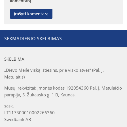
komentarą.
SEKMADIENIO SKELBIMAS
SKELBIMAI
„Dievo Meilė viską ištiesins, prie visko atves” (Pal. J.
Matulaitis)
Mūsų rekvizitai: įmonės kodas 192054360 Pal. J. Matulaičio
parapija, S. Žukausko g. 1 B, Kaunas.
sąsk.
LT117300010002266360
Swedbank AB