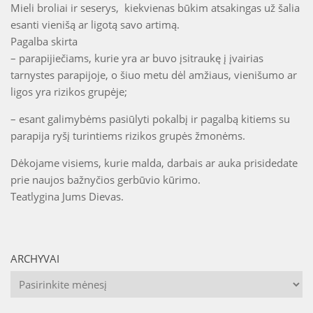
Mieli broliai ir seserys, kiekvienas būkim atsakingas už šalia
esanti vienišą ar ligotą savo artimą.
Pagalba skirta
– parapijiečiams, kurie yra ar buvo įsitraukę į įvairias
tarnystes parapijoje, o šiuo metu dėl amžiaus, vienišumo ar
ligos yra rizikos grupėje;
– esant galimybėms pasiūlyti pokalbį ir pagalbą kitiems su
parapija ryšį turintiems rizikos grupės žmonėms.
Dėkojame visiems, kurie malda, darbais ar auka prisidedate
prie naujos bažnyčios gerbūvio kūrimo.
Teatlygina Jums Dievas.
ARCHYVAI
Archyvai