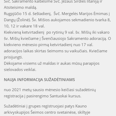
Švč. Sakramento kalbėsime Švč. Jėzaus Širdies litaniją ir
Atsiteisimo maldą.
Rugpjūčio 15 d. šeštadienį, Švč. Mergelės Marijos Ėmimas į
Dangų (Žolinė). Šv. Mišios aukojamos sekmadienio tvarka 8,
10, 12 ir vakare 18 val.
Kiekvieną ketvirtadienį po rytinių 9 val. šv. Mišių iki vakaro
šv. Mišių kviečiame į Švenčiausiojo Sakramento adoraciją. O
kiekvieno mėnesio pirmą ketvirtadienį nuo 17 val.
adoracijos laikas skirtas šeimoms su vaikučiais. Kviečiame
prisijungti.
Dėkojame visiems už maldas ir aukas mūsų parapijos
sielovados veiklai.
NAUJA INFORMACIJA SUŽADĖTINIAMS
nuo 2021 metų sausio mėnesio keičiasi sužadėtinių
registracija į pasirengimo Santuokai kursus.
Sužadėtiniai į grupes registruojasi patys Kauno
arkivyskupijos Šeimos centro svetainėse, skiltyje