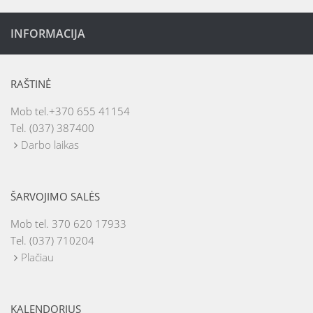
INFORMACIJA
RAŠTINĖ
Mob tel.+370 655 41154
Tel. (037) 387400
Darbo laikas
ŠARVOJIMO SALĖS
Mob tel. 370 620 17933
Tel. (037) 710204
Plačiau
KALENDORIUS