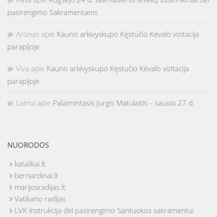
pasirengimo Sakramentams
Arūnas
apie
Kauno arkivyskupo Kęstučio Kėvalo vizitacija
parapijoje
Viva
apie
Kauno arkivyskupo Kęstučio Kėvalo vizitacija
parapijoje
Laima
apie
Palaimintasis Jurgis Matulaitis – sausio 27 d.
NUORODOS
katalikai.lt
bernardinai.lt
marijosradijas.lt
Vatikano radijas
LVK instrukcija dėl pasirengimo Santuokos sakramentui