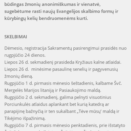
būdingas žmonių anonimiškumas ir vienatvė,
sugebėtume rasti naujų Evangelijos skalbimo formų ir
kūrybingų kelių bendruomenėms kurti.
SKELBIMAI
Dėmesio, registracija Sakramentų pasirengimui prasidės nuo
rugpjūčio 24 dienos.
Liepos 26 d. sekmadienį prasideda Kryžiaus kalne atlaidai.
Liepos 26 d. minėsime pasaulinę senelių ir pagyvenusių
žmonių dieną.
Rugpjūčio 1 d. pirmasis mėnesio šeštadienis, kalbame Švč.
Mergelės Marijos litaniją ir Pasiaukojimo maldą.
Rugpjūčio 2 d. sekmadienį, galima pelnyti visuotinius
Porciunkulės atlaidus aplankant bet kurią katedrą ar
parapijinę bažnyčią ir ten sukalbant „Tėve mūsų’ maldą ir
Tikėjimo išpažinimą.
Rugpjūčio 7 d. pirmasis mėnesio penktadienis, prie išstatyto