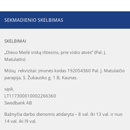
Vaikų „Angeliukų“ klubas
Parapijos jaunimo grupė
SEKMADIENIO SKELBIMAS
Taize grupė
Ateik ir pamatyk kursas suaugusiems
SKELBIMAI
Kitos grupės ir bendrijos
„Dievo Meilė viską ištiesins, prie visko atves” (Pal. J.
Maldos grupė
Matulaitis)
Motinos maldoje
Mūsų rekvizitai: įmonės kodas 192054360 Pal. J. Matulaičio
AA grupė
parapija, S. Žukausko g. 1 B, Kaunas.
Marijos legionas
sąsk.
Nazareto šeimos
LT117300010002266360
Swedbank AB
Skautai
Bažnyčia darbo dienomis atidaryta – 8 val. iki 13 val. ir nuo
14 val. iki l9 val.