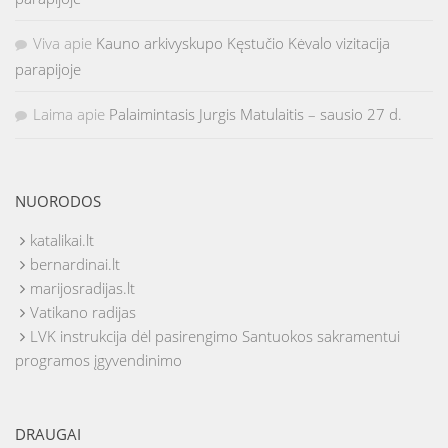
Viva
apie
Kauno arkivyskupo Kęstučio Kėvalo vizitacija
parapijoje
Laima
apie
Palaimintasis Jurgis Matulaitis – sausio 27 d.
NUORODOS
katalikai.lt
bernardinai.lt
marijosradijas.lt
Vatikano radijas
LVK instrukcija dėl pasirengimo Santuokos sakramentui
programos įgyvendinimo
DRAUGAI