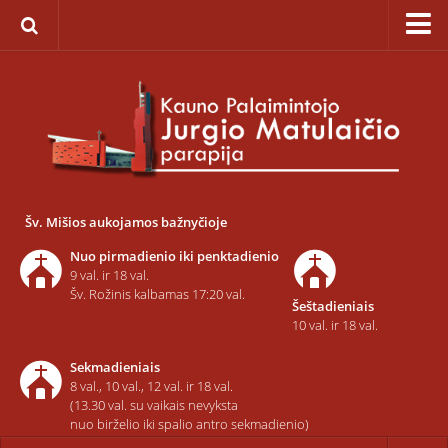
Pagrindinis
Apie parapiją
Įkūrimas
Paveikslas „Švč. Mergelės Marijos Ėmimo į dangų”
Savaitinis kalendorius
Šv. Mišios aukojamos bažnyčioje
Pamaldos ir atlaidai
Nuo pirmadienio iki penktadienio
Statistika
9 val. ir 18 val.
Šv. Rožinis kalbamas 17:20 val.
Šeštadieniais
Teritorija
10 val. ir 18 val.
Šarvojimo salės
Sekmadieniais
Raštinė
8 val., 10 val., 12 val. ir 18 val.
(13.30 val. su vaikais nevyksta
Kontaktai ir rekvizitai
nuo birželio iki spalio antro sekmadienio)
Dvasininkai