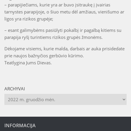
– parapijiečiams, kurie yra ar buvo įsitraukę į įvairias
tarnystes parapijoje, o šiuo metu dėl amžiaus, vienišumo ar
ligos yra rizikos grupėje;
– esant galimybėms pasiūlyti pokalbį ir pagalbą kitiems su
parapija ryšį turintiems rizikos grupės žmonėms.
Dėkojame visiems, kurie malda, darbais ar auka prisidedate
prie naujos bažnyčios gerbūvio kūrimo.
Teatlygina Jums Dievas.
ARCHYVAI
Archyvai
INFORMACIJA