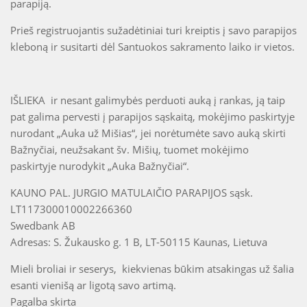
parapiją.
Prieš registruojantis sužadėtiniai turi kreiptis į savo parapijos
kleboną ir susitarti dėl Santuokos sakramento laiko ir vietos.
IŠLIEKA ir nesant galimybės perduoti auką į rankas, ją taip
pat galima pervesti į parapijos sąskaitą, mokėjimo paskirtyje
nurodant „Auka už Mišias“, jei norėtumėte savo auką skirti
Bažnyčiai, neužsakant šv. Mišių, tuomet mokėjimo
paskirtyje nurodykit „Auka Bažnyčiai“.
KAUNO PAL. JURGIO MATULAIČIO PARAPIJOS sąsk.
LT117300010002266360
Swedbank AB
Adresas: S. Žukausko g. 1 B, LT-50115 Kaunas, Lietuva
Mieli broliai ir seserys, kiekvienas būkim atsakingas už šalia
esanti vienišą ar ligotą savo artimą.
Pagalba skirta