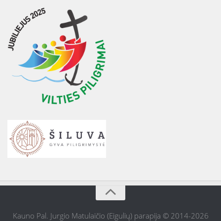
Kauno Pal. Jurgio Matulaičio (Eigulių) parapija © 2014-2026