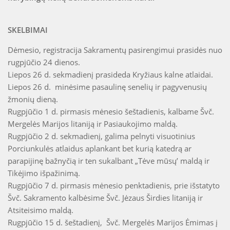
SKELBIMAI
Dėmesio, registracija Sakramentų pasirengimui prasidės nuo
rugpjūčio 24 dienos.
Liepos 26 d. sekmadienį prasideda Kryžiaus kalne atlaidai.
Liepos 26 d. minėsime pasaulinę senelių ir pagyvenusių
žmonių dieną.
Rugpjūčio 1 d. pirmasis mėnesio šeštadienis, kalbame Švč.
Mergelės Marijos litaniją ir Pasiaukojimo maldą.
Rugpjūčio 2 d. sekmadienį, galima pelnyti visuotinius
Porciunkulės atlaidus aplankant bet kurią katedrą ar
parapijinę bažnyčią ir ten sukalbant „Tėve mūsų’ maldą ir
Tikėjimo išpažinimą.
Rugpjūčio 7 d. pirmasis mėnesio penktadienis, prie išstatyto
Švč. Sakramento kalbėsime Švč. Jėzaus Širdies litaniją ir
Atsiteisimo maldą.
Rugpjūčio 15 d. šeštadienį, Švč. Mergelės Marijos Ėmimas į