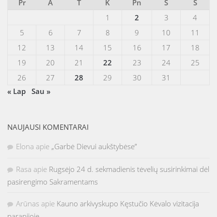
Pr
A
T
K
Pn
Š
S
1
2
3
4
5
6
7
8
9
10
11
12
13
14
15
16
17
18
19
20
21
22
23
24
25
26
27
28
29
30
31
« Lap
Sau »
NAUJAUSI KOMENTARAI
Elona
apie
„Garbė Dievui aukštybėse”
Rasa
apie
Rugsėjo 24 d. sekmadienis tėvelių susirinkimai dėl
pasirengimo Sakramentams
Arūnas
apie
Kauno arkivyskupo Kęstučio Kėvalo vizitacija
parapijoje