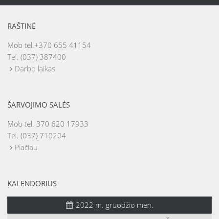
RAŠTINĖ
Mob tel.+370 655 41154
Tel. (037) 387400
Darbo laikas
ŠARVOJIMO SALĖS
Mob tel. 370 620 17933
Tel. (037) 710204
Plačiau
KALENDORIUS
2022 m. gruodžio mėn.