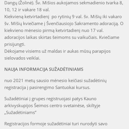
Dangų (Žolinė). Šv. Mišios aukojamos sekmadienio tvarka 8,
10, 12 ir vakare 18 val.
Kiekvieną ketvirtadienį po rytinių 9 val. šv. Mišių iki vakaro
šv. Mišių kviečiame į Švenčiausiojo Sakramento adoraciją. O
kiekvieno mėnesio pirmą ketvirtadienį nuo 17 val.
adoracijos laikas skirtas šeimoms su vaikučiais. Kviečiame
prisijungti.
Dėkojame visiems už maldas ir aukas mūsų parapijos
sielovados veiklai.
NAUJA INFORMACIJA SUŽADĖTINIAMS
nuo 2021 metų sausio mėnesio keičiasi sužadėtinių
registracija į pasirengimo Santuokai kursus.
Sužadėtiniai į grupes registruojasi patys Kauno
arkivyskupijos Šeimos centro svetainėse, skiltyje
„Sužadėtiniams”
Registracijos formoje sužadėtiniai turi nurodyti savo