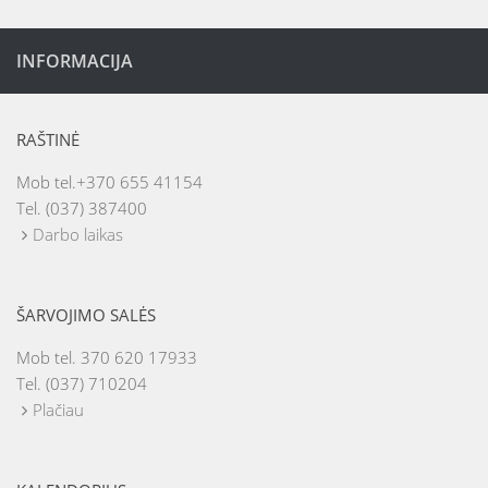
INFORMACIJA
RAŠTINĖ
Mob tel.+370 655 41154
Tel. (037) 387400
Darbo laikas
ŠARVOJIMO SALĖS
Mob tel. 370 620 17933
Tel. (037) 710204
Plačiau