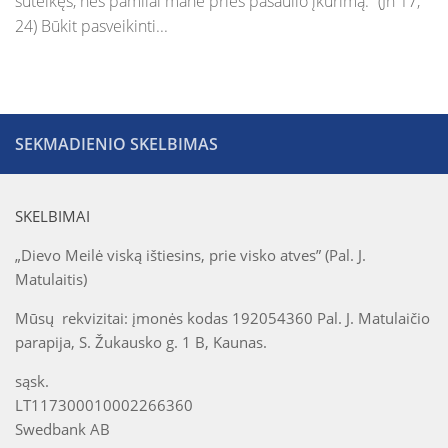
suteikęs, nes pamilai mane prieš pasaulio įkūrimą.” (Jn 17,
Vaikų „Angeliukų“ klubas
24) Būkit pasveikinti...
Parapijos jaunimo grupė
Taize grupė
Ateik ir pamatyk kursas suaugusiems
SEKMADIENIO SKELBIMAS
Kitos grupės ir bendrijos
Maldos grupė
SKELBIMAI
Motinos maldoje
„Dievo Meilė viską ištiesins, prie visko atves” (Pal. J.
AA grupė
Matulaitis)
Marijos legionas
Mūsų rekvizitai: įmonės kodas 192054360 Pal. J. Matulaičio
Nazareto šeimos
parapija, S. Žukausko g. 1 B, Kaunas.
Skautai
sąsk.
LT117300010002266360
Swedbank AB