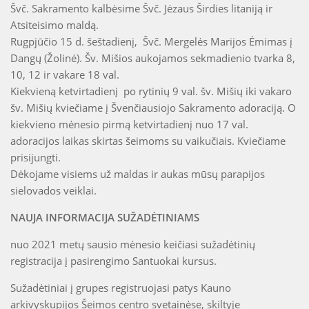
Švč. Sakramento kalbėsime Švč. Jėzaus Širdies litaniją ir
Atsiteisimo maldą.
Rugpjūčio 15 d. šeštadienį, Švč. Mergelės Marijos Ėmimas į
Dangų (Žolinė). Šv. Mišios aukojamos sekmadienio tvarka 8,
10, 12 ir vakare 18 val.
Kiekvieną ketvirtadienį po rytinių 9 val. šv. Mišių iki vakaro
šv. Mišių kviečiame į Švenčiausiojo Sakramento adoraciją. O
kiekvieno mėnesio pirmą ketvirtadienį nuo 17 val.
adoracijos laikas skirtas šeimoms su vaikučiais. Kviečiame
prisijungti.
Dėkojame visiems už maldas ir aukas mūsų parapijos
sielovados veiklai.
NAUJA INFORMACIJA SUŽADĖTINIAMS
nuo 2021 metų sausio mėnesio keičiasi sužadėtinių
registracija į pasirengimo Santuokai kursus.
Sužadėtiniai į grupes registruojasi patys Kauno
arkivyskupijos Šeimos centro svetainėse, skiltyje