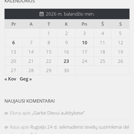
KALENDORIUS
2026 m. balandžio mėn.
Pr
A
T
K
Pn
Š
S
1
2
3
4
5
6
7
8
9
10
11
12
13
14
15
16
17
18
19
20
21
22
23
24
25
26
27
28
29
30
« Kov
Geg »
NAUJAUSI KOMENTARAI
Elona
apie
„Garbė Dievui aukštybėse”
Rasa
apie
Rugsėjo 24 d. sekmadienis tėvelių susirinkimai dėl