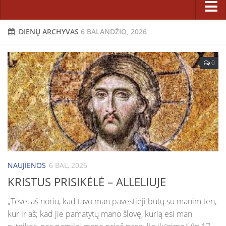
Pastoracinė taryba
Sakramentai ir patarnavimai
DIENŲ ARCHYVAS
6 BALANDŽIO, 2026
Bažnyčios statyba
Atgaila ir Sutaikinimas
Projektas
0
Eucharistija
Etapai
Krikštas
Rėmėjai
Laidotuvės
Karitatyvinė veikla
Ligonių patepimas
Fotogalerijos
Santuoka
Parapijiečių talka statant Dievo namus 2014 m.
Sutvirtinimas
Lietuvos jaunimo dienų kryžius parapijoje
Tikėjimo ugdymas
NAUJIENOS
6 BAL, 2026
Bažnyčios statyba (2008 m. vasara)
KRISTUS PRISIKĖLĖ – ALLELIUJE
Katechetikos metodinis centras
Šiluvos Švč. M. Marijos paveikslo viešnagė (2008 05 18–06 01)
Pasirengimo sakramentams užsiėmimų tvarkaraštis
„Tėve, aš noriu, kad tavo man pavestieji būtų su manim ten,
Facebook
kur ir aš; kad jie pamatytų mano šlovę, kurią esi man
Šeimos, jaunimas, vaikai