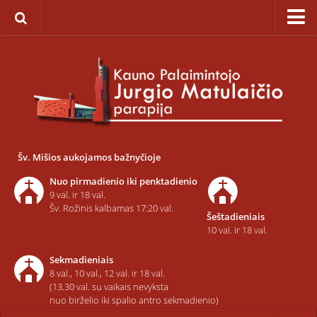
Pagrindinis
Apie parapiją
Įkūrimas
Paveikslas „Švč. Mergelės Marijos Ėmimo į dangų”
Savaitinis kalendorius
Šv. Mišios aukojamos bažnyčioje
Pamaldos ir atlaidai
Nuo pirmadienio iki penktadienio
Statistika
9 val. ir 18 val.
Šv. Rožinis kalbamas 17:20 val.
Šeštadieniais
Teritorija
10 val. ir 18 val.
Šarvojimo salės
Sekmadieniais
Raštinė
8 val., 10 val., 12 val. ir 18 val.
(13.30 val. su vaikais nevyksta
Kontaktai ir rekvizitai
nuo birželio iki spalio antro sekmadienio)
Dvasininkai