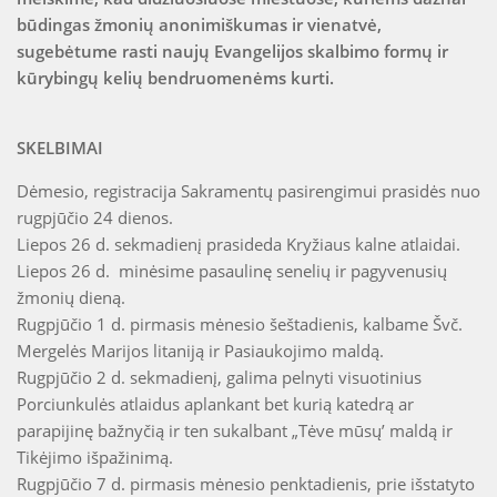
būdingas žmonių anonimiškumas ir vienatvė,
sugebėtume rasti naujų Evangelijos skalbimo formų ir
kūrybingų kelių bendruomenėms kurti.
SKELBIMAI
Dėmesio, registracija Sakramentų pasirengimui prasidės nuo
rugpjūčio 24 dienos.
Liepos 26 d. sekmadienį prasideda Kryžiaus kalne atlaidai.
Liepos 26 d. minėsime pasaulinę senelių ir pagyvenusių
žmonių dieną.
Rugpjūčio 1 d. pirmasis mėnesio šeštadienis, kalbame Švč.
Mergelės Marijos litaniją ir Pasiaukojimo maldą.
Rugpjūčio 2 d. sekmadienį, galima pelnyti visuotinius
Porciunkulės atlaidus aplankant bet kurią katedrą ar
parapijinę bažnyčią ir ten sukalbant „Tėve mūsų’ maldą ir
Tikėjimo išpažinimą.
Rugpjūčio 7 d. pirmasis mėnesio penktadienis, prie išstatyto