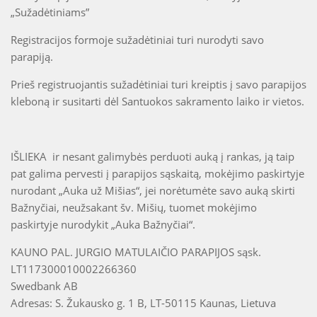
„Sužadėtiniams”
Registracijos formoje sužadėtiniai turi nurodyti savo
parapiją.
Prieš registruojantis sužadėtiniai turi kreiptis į savo parapijos
kleboną ir susitarti dėl Santuokos sakramento laiko ir vietos.
IŠLIEKA ir nesant galimybės perduoti auką į rankas, ją taip
pat galima pervesti į parapijos sąskaitą, mokėjimo paskirtyje
nurodant „Auka už Mišias“, jei norėtumėte savo auką skirti
Bažnyčiai, neužsakant šv. Mišių, tuomet mokėjimo
paskirtyje nurodykit „Auka Bažnyčiai“.
KAUNO PAL. JURGIO MATULAIČIO PARAPIJOS sąsk.
LT117300010002266360
Swedbank AB
Adresas: S. Žukausko g. 1 B, LT-50115 Kaunas, Lietuva