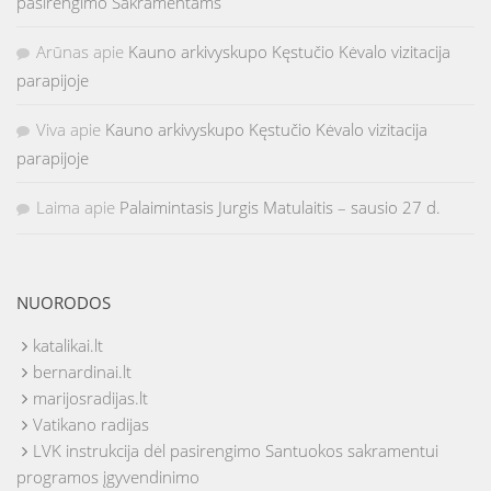
pasirengimo Sakramentams
Arūnas
apie
Kauno arkivyskupo Kęstučio Kėvalo vizitacija
parapijoje
Viva
apie
Kauno arkivyskupo Kęstučio Kėvalo vizitacija
parapijoje
Laima
apie
Palaimintasis Jurgis Matulaitis – sausio 27 d.
NUORODOS
katalikai.lt
bernardinai.lt
marijosradijas.lt
Vatikano radijas
LVK instrukcija dėl pasirengimo Santuokos sakramentui
programos įgyvendinimo