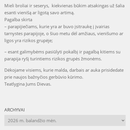
Mieli broliai ir seserys, kiekvienas būkim atsakingas už šalia
esanti vienišą ar ligotą savo artimą.
Pagalba skirta
– parapijiečiams, kurie yra ar buvo įsitraukę į įvairias
tarnystes parapijoje, o šiuo metu dėl amžiaus, vienišumo ar
ligos yra rizikos grupėje;
– esant galimybėms pasiūlyti pokalbį ir pagalbą kitiems su
parapija ryšį turintiems rizikos grupės žmonėms.
Dėkojame visiems, kurie malda, darbais ar auka prisidedate
prie naujos bažnyčios gerbūvio kūrimo.
Teatlygina Jums Dievas.
ARCHYVAI
Archyvai