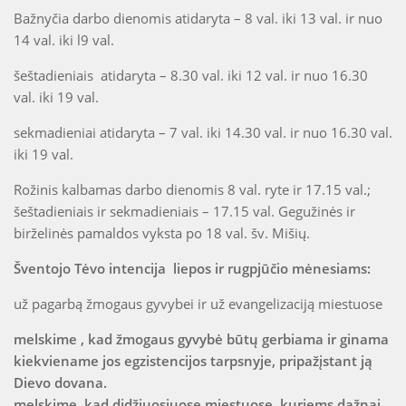
Bažnyčia darbo dienomis atidaryta – 8 val. iki 13 val. ir nuo
14 val. iki l9 val.
šeštadieniais atidaryta – 8.30 val. iki 12 val. ir nuo 16.30
val. iki 19 val.
sekmadieniai atidaryta – 7 val. iki 14.30 val. ir nuo 16.30 val.
iki 19 val.
Rožinis kalbamas darbo dienomis 8 val. ryte ir 17.15 val.;
šeštadieniais ir sekmadieniais – 17.15 val. Gegužinės ir
birželinės pamaldos vyksta po 18 val. šv. Mišių.
Šventojo Tėvo intencija liepos ir rugpjūčio mėnesiams:
už pagarbą žmogaus gyvybei ir už evangelizaciją miestuose
melskime , kad žmogaus gyvybė būtų gerbiama ir ginama
kiekviename jos egzistencijos tarpsnyje, pripažįstant ją
Dievo dovana.
melskime, kad didžiuosiuose miestuose, kuriems dažnai