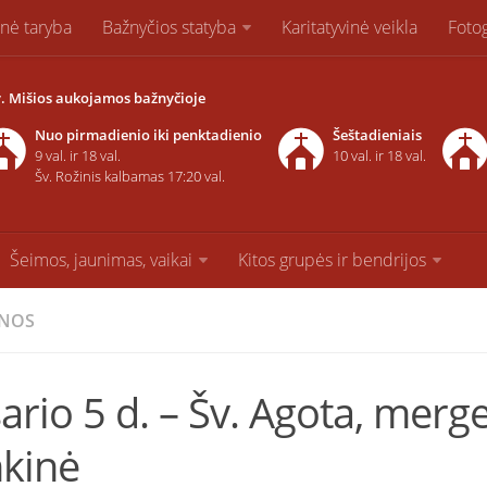
inė taryba
Bažnyčios statyba
Karitatyvinė veikla
Fotog
. Mišios aukojamos bažnyčioje
Nuo pirmadienio iki penktadienio
Šeštadieniais
9 val. ir 18 val.
10 val. ir 18 val.
Šv. Rožinis kalbamas 17:20 val.
Šeimos, jaunimas, vaikai
Kitos grupės ir bendrijos
ENOS
ario 5 d. – Šv. Agota, merg
kinė