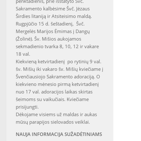
penktadienis, prie išstatyto Švč.
Sakramento kalbėsime Švč. Jėzaus
Širdies litaniją ir Atsiteisimo maldą.
Rugpjūčio 15 d. šeštadienį, Švč.
Mergelės Marijos Ėmimas į Dangų
(Žolinė). Šv. Mišios aukojamos
sekmadienio tvarka 8, 10, 12 ir vakare
18 val.
Kiekvieną ketvirtadienį po rytinių 9 val.
šv. Mišių iki vakaro šv. Mišių kviečiame į
Švenčiausiojo Sakramento adoraciją. O
kiekvieno mėnesio pirmą ketvirtadienį
nuo 17 val. adoracijos laikas skirtas
šeimoms su vaikučiais. Kviečiame
prisijungti.
Dėkojame visiems už maldas ir aukas
mūsų parapijos sielovados veiklai.
NAUJA INFORMACIJA SUŽADĖTINIAMS