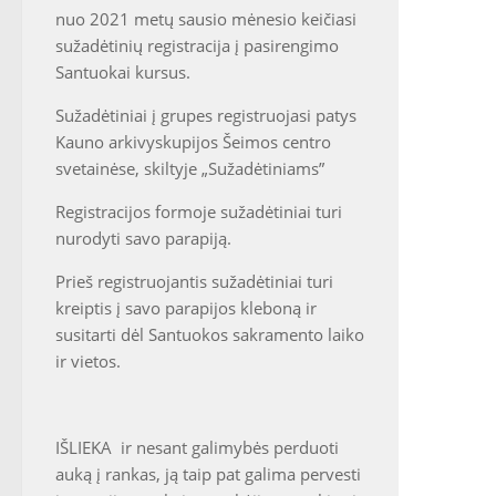
nuo 2021 metų sausio mėnesio keičiasi
sužadėtinių registracija į pasirengimo
Santuokai kursus.
Sužadėtiniai į grupes registruojasi patys
Kauno arkivyskupijos Šeimos centro
svetainėse, skiltyje „Sužadėtiniams”
Registracijos formoje sužadėtiniai turi
nurodyti savo parapiją.
Prieš registruojantis sužadėtiniai turi
kreiptis į savo parapijos kleboną ir
susitarti dėl Santuokos sakramento laiko
ir vietos.
IŠLIEKA ir nesant galimybės perduoti
auką į rankas, ją taip pat galima pervesti