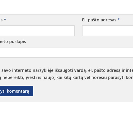
as
*
El. pašto adresas
*
neto puslapis
 savo interneto naršyklėje išsaugoti vardą, el. pašto adresą ir int
ų nebereiktų įvesti iš naujo, kai kitą kartą vėl norėsiu parašyti k