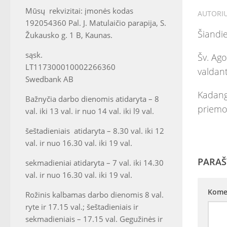
Mūsų rekvizitai: įmonės kodas
AUTORI
192054360 Pal. J. Matulaičio parapija, S.
Šiandi
Žukausko g. 1 B, Kaunas.
sąsk.
Šv. Ago
LT117300010002266360
valdant
Swedbank AB
Kadangi
Bažnyčia darbo dienomis atidaryta – 8
priemon
val. iki 13 val. ir nuo 14 val. iki l9 val.
šeštadieniais atidaryta – 8.30 val. iki 12
val. ir nuo 16.30 val. iki 19 val.
PARAŠ
sekmadieniai atidaryta – 7 val. iki 14.30
val. ir nuo 16.30 val. iki 19 val.
Kome
Rožinis kalbamas darbo dienomis 8 val.
ryte ir 17.15 val.; šeštadieniais ir
sekmadieniais – 17.15 val. Gegužinės ir