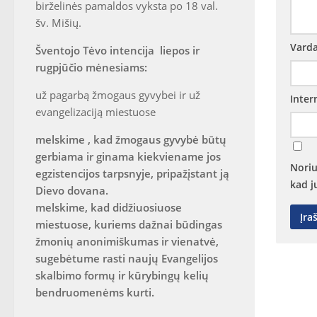
birželinės pamaldos vyksta po 18 val.
šv. Mišių.
Vard
Šventojo Tėvo intencija liepos ir
rugpjūčio mėnesiams:
už pagarbą žmogaus gyvybei ir už
Inter
evangelizaciją miestuose
melskime , kad žmogaus gyvybė būtų
gerbiama ir ginama kiekviename jos
Noriu
egzistencijos tarpsnyje, pripažįstant ją
kad j
Dievo dovana.
melskime, kad didžiuosiuose
miestuose, kuriems dažnai būdingas
žmonių anonimiškumas ir vienatvė,
sugebėtume rasti naujų Evangelijos
skalbimo formų ir kūrybingų kelių
bendruomenėms kurti.