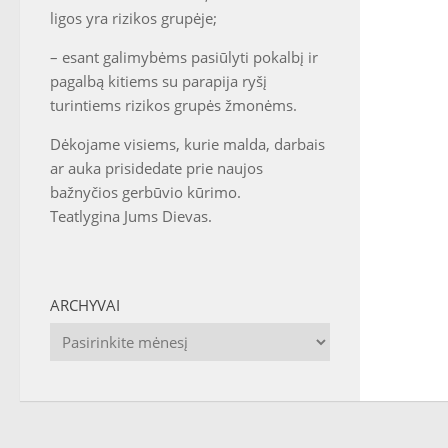
ligos yra rizikos grupėje;
– esant galimybėms pasiūlyti pokalbį ir
pagalbą kitiems su parapija ryšį
turintiems rizikos grupės žmonėms.
Dėkojame visiems, kurie malda, darbais
ar auka prisidedate prie naujos
bažnyčios gerbūvio kūrimo.
Teatlygina Jums Dievas.
ARCHYVAI
Archyvai