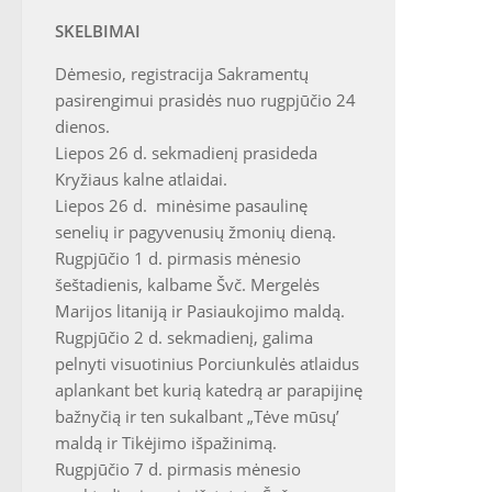
SKELBIMAI
Dėmesio, registracija Sakramentų
pasirengimui prasidės nuo rugpjūčio 24
dienos.
Liepos 26 d. sekmadienį prasideda
Kryžiaus kalne atlaidai.
Liepos 26 d. minėsime pasaulinę
senelių ir pagyvenusių žmonių dieną.
Rugpjūčio 1 d. pirmasis mėnesio
šeštadienis, kalbame Švč. Mergelės
Marijos litaniją ir Pasiaukojimo maldą.
Rugpjūčio 2 d. sekmadienį, galima
pelnyti visuotinius Porciunkulės atlaidus
aplankant bet kurią katedrą ar parapijinę
bažnyčią ir ten sukalbant „Tėve mūsų’
maldą ir Tikėjimo išpažinimą.
Rugpjūčio 7 d. pirmasis mėnesio