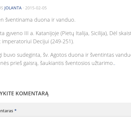
US
JOLANTA
· 2015-02-05
en šventinama duona ir vanduo.
ta gyveno III a. Katanijoje (Pietų Italija, Sicilija), Dėl sk
 imperatoriui Decijui (249-251).
 buvo sudeginta, šv. Agotos duona ir šventintas vanduo
ės prieš gaisrą, šaukiantis šventosios užtarimo.
.
YKITE KOMENTARĄ
ntaras
*