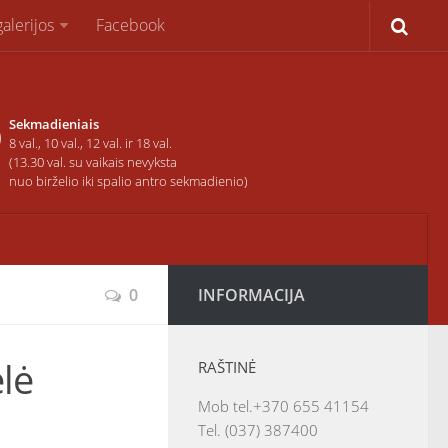
alerijos
Facebook
Sekmadieniais
8 val., 10 val., 12 val. ir 18 val.
(13.30 val. su vaikais nevyksta
nuo birželio iki spalio antro sekmadienio)
0
INFORMACIJA
elė
RAŠTINĖ
Mob tel.+370 655 41154
Tel. (037) 387400