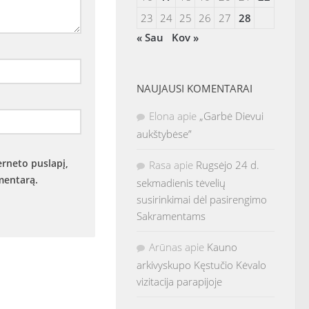
23
24
25
26
27
28
« Sau
Kov »
NAUJAUSI KOMENTARAI
Elona
apie
„Garbė Dievui
aukštybėse”
erneto puslapį,
Rasa
apie
Rugsėjo 24 d.
omentarą.
sekmadienis tėvelių
susirinkimai dėl pasirengimo
Sakramentams
Arūnas
apie
Kauno
arkivyskupo Kęstučio Kėvalo
vizitacija parapijoje