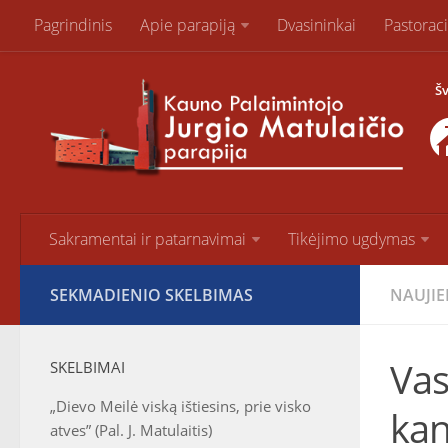
Pagrindinis
Apie parapiją
Dvasininkai
Pastorac
Šv
Sakramentai ir patarnavimai
Tikėjimo ugdymas
SEKMADIENIO SKELBIMAS
NAUJI
Vas
SKELBIMAI
„Dievo Meilė viską ištiesins, prie visko
kan
atves” (Pal. J. Matulaitis)