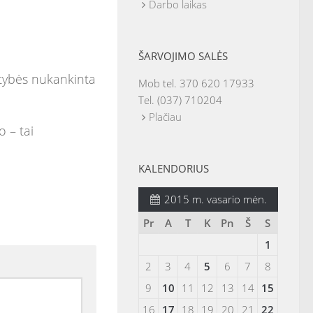
Darbo laikas
ŠARVOJIMO SALĖS
aistybės nukankinta
Mob tel. 370 620 17933
Tel. (037) 710204
Plačiau
 – tai
KALENDORIUS
2015 m. vasario mėn.
Pr
A
T
K
Pn
Š
S
1
2
3
4
5
6
7
8
9
10
11
12
13
14
15
16
17
18
19
20
21
22