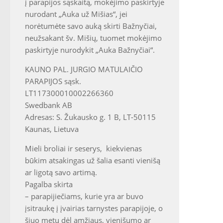
į parapijos sąskaitą, mokėjimo paskirtyje
nurodant „Auka už Mišias“, jei
norėtumėte savo auką skirti Bažnyčiai,
neužsakant šv. Mišių, tuomet mokėjimo
paskirtyje nurodykit „Auka Bažnyčiai“.
KAUNO PAL. JURGIO MATULAIČIO
PARAPIJOS sąsk.
LT117300010002266360
Swedbank AB
Adresas: S. Žukausko g. 1 B, LT-50115
Kaunas, Lietuva
Mieli broliai ir seserys, kiekvienas
būkim atsakingas už šalia esanti vienišą
ar ligotą savo artimą.
Pagalba skirta
– parapijiečiams, kurie yra ar buvo
įsitraukę į įvairias tarnystes parapijoje, o
šiuo metu dėl amžiaus, vienišumo ar