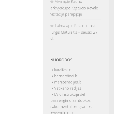
Viva
apie
Kauno
arkivyskupo Kęstučio Kėvalo
vizitacija parapijoje
Laima
apie
Palaimintasis
Jurgis Matulaitis – sausio 27
d.
NUORODOS
katalikai.lt
bernardinai.lt
marijosradijas.lt
Vatikano radijas
LVK instrukcija dėl
pasirengimo Santuokos
sakramentui programos
įgyvendinimo