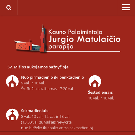
Pagrindinis
Apie parapiją
Įkūrimas
Paveikslas „Švč. Mergelės Marijos Ėmimo į dangų”
Savaitinis kalendorius
Šv. Mišios aukojamos bažnyčioje
Pamaldos ir atlaidai
Nuo pirmadienio iki penktadienio
Statistika
9 val. ir 18 val.
Šv. Rožinis kalbamas 17:20 val.
Šeštadieniais
Teritorija
10 val. ir 18 val.
Šarvojimo salės
Sekmadieniais
Raštinė
8 val., 10 val., 12 val. ir 18 val.
(13.30 val. su vaikais nevyksta
Kontaktai ir rekvizitai
nuo birželio iki spalio antro sekmadienio)
Dvasininkai