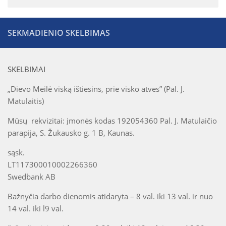
SEKMADIENIO SKELBIMAS
SKELBIMAI
„Dievo Meilė viską ištiesins, prie visko atves” (Pal. J.
Matulaitis)
Mūsų rekvizitai: įmonės kodas 192054360 Pal. J. Matulaičio
parapija, S. Žukausko g. 1 B, Kaunas.
sąsk.
LT117300010002266360
Swedbank AB
Bažnyčia darbo dienomis atidaryta – 8 val. iki 13 val. ir nuo
14 val. iki l9 val.