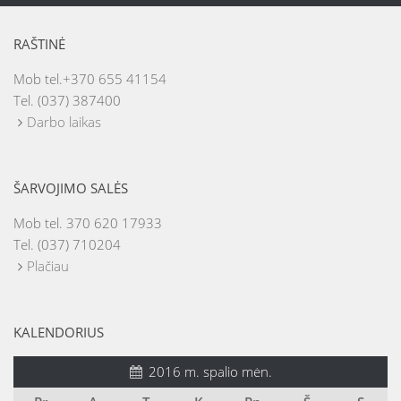
RAŠTINĖ
Mob tel.+370 655 41154
Tel. (037) 387400
Darbo laikas
ŠARVOJIMO SALĖS
Mob tel. 370 620 17933
Tel. (037) 710204
Plačiau
KALENDORIUS
2016 m. spalio mėn.