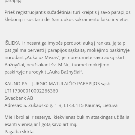
parapiją.
Prieš registruojantis sužadėtiniai turi kreiptis į savo parapijos
kleboną ir susitarti dėl Santuokos sakramento laiko ir vietos.
IŠLIEKA ir nesant galimybės perduoti auką į rankas, ją taip
pat galima pervesti į parapijos sąskaitą, mokėjimo paskirtyje
nurodant „Auka už Mišias“, jei norėtumėte savo auką skirti
Bažnyčiai, neužsakant šv. Mišių, tuomet mokėjimo
paskirtyje nurodykit „Auka Bažnyčiai“.
KAUNO PAL. JURGIO MATULAIČIO PARAPIJOS sąsk.
LT117300010002266360
Swedbank AB
Adresas: S. Žukausko g. 1 B, LT-50115 Kaunas, Lietuva
Mieli broliai ir seserys, kiekvienas būkim atsakingas už šalia
esanti vienišą ar ligotą savo artimą.
Pagalba skirta