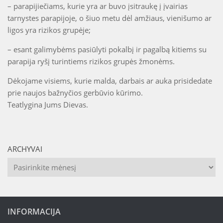
– parapijiečiams, kurie yra ar buvo įsitraukę į įvairias
tarnystes parapijoje, o šiuo metu dėl amžiaus, vienišumo ar
ligos yra rizikos grupėje;
– esant galimybėms pasiūlyti pokalbį ir pagalbą kitiems su
parapija ryšį turintiems rizikos grupės žmonėms.
Dėkojame visiems, kurie malda, darbais ar auka prisidedate
prie naujos bažnyčios gerbūvio kūrimo.
Teatlygina Jums Dievas.
ARCHYVAI
Archyvai
INFORMACIJA