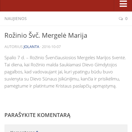
Pastoracinė taryba
Sakramentai ir patarnavimai
NAUJIENOS
0
Bažnyčios statyba
Atgaila ir Sutaikinimas
Projektas
Rožinio Švč. Mergelė Marija
Eucharistija
Etapai
AUTORIUS
JOLANTA
· 2016-10-07
Krikštas
Rėmėjai
Laidotuvės
Spalio 7 d. – Rožinio Švenčiausiosios Mergelės Marijos šventė.
Karitatyvinė veikla
Tai diena, kai Rožinio malda šaukiamasi Dievo Gimdytojos
Ligonių patepimas
Fotogalerijos
pagalbos, kad vadovaujant jai, kuri ypatingu būdu buvo
Santuoka
suvienyta su Dievo Sūnaus įsikūnijimu, kančia ir prisikėlimu,
Parapijiečių talka statant Dievo namus 2014 m.
pamėgtume ir platintume Kristaus paslapčių apmąstymą.
Sutvirtinimas
Lietuvos jaunimo dienų kryžius parapijoje
Tikėjimo ugdymas
Bažnyčios statyba (2008 m. vasara)
Katechetikos metodinis centras
Šiluvos Švč. M. Marijos paveikslo viešnagė (2008 05 18–06 01)
PARAŠYKITE KOMENTARĄ
Pasirengimo sakramentams užsiėmimų tvarkaraštis
Facebook
Šeimos, jaunimas, vaikai