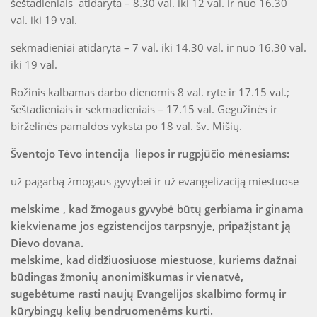
šeštadieniais atidaryta – 8.30 val. iki 12 val. ir nuo 16.30
val. iki 19 val.
sekmadieniai atidaryta – 7 val. iki 14.30 val. ir nuo 16.30 val.
iki 19 val.
Rožinis kalbamas darbo dienomis 8 val. ryte ir 17.15 val.;
šeštadieniais ir sekmadieniais – 17.15 val. Gegužinės ir
birželinės pamaldos vyksta po 18 val. šv. Mišių.
Šventojo Tėvo intencija liepos ir rugpjūčio mėnesiams:
už pagarbą žmogaus gyvybei ir už evangelizaciją miestuose
melskime , kad žmogaus gyvybė būtų gerbiama ir ginama
kiekviename jos egzistencijos tarpsnyje, pripažįstant ją
Dievo dovana.
melskime, kad didžiuosiuose miestuose, kuriems dažnai
būdingas žmonių anonimiškumas ir vienatvė,
sugebėtume rasti naujų Evangelijos skalbimo formų ir
kūrybingų kelių bendruomenėms kurti.