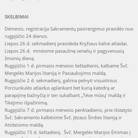
SKELBIMAI
Dėmesio, registracija Sakramentų pasirengimui prasidės nuo
rugpjūčio 24 dienos.
Liepos 26 d. sekmadienį prasideda Kryžiaus kalne atlaidai.
Liepos 26 d. minėsime pasaulinę senelių ir pagyvenusių
žmonių dieną.
Rugpjūčio 1 d. pirmasis mėnesio šeštadienis, kalbame Švč.
Mergelės Marijos litaniją ir Pasiaukojimo maldą.
Rugpjūčio 2 d. sekmadienį, galima pelnyti visuotinius
Porciunkulės atlaidus aplankant bet kurią katedrą ar
parapijinę bažnyčią ir ten sukalbant „Tėve mūsų’ maldą ir
Tikėjimo išpažinimą.
Rugpjūčio 7 d. pirmasis mėnesio penktadienis, prie išstatyto
Švč. Sakramento kalbėsime Švč. Jėzaus Širdies litaniją ir
Atsiteisimo maldą.
Rugpjūčio 15 d. šeštadienį, Švč. Mergelės Marijos Ėmimas į