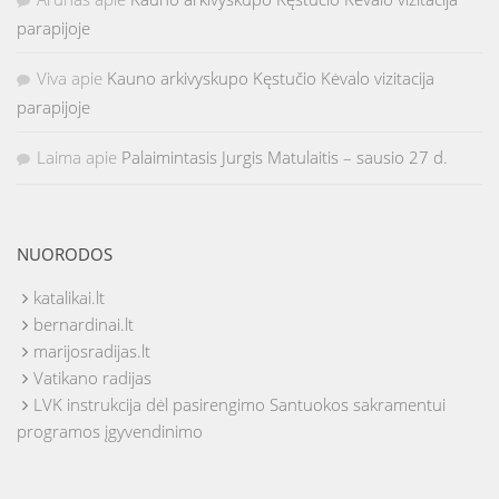
parapijoje
Viva
apie
Kauno arkivyskupo Kęstučio Kėvalo vizitacija
parapijoje
Laima
apie
Palaimintasis Jurgis Matulaitis – sausio 27 d.
NUORODOS
katalikai.lt
bernardinai.lt
marijosradijas.lt
Vatikano radijas
LVK instrukcija dėl pasirengimo Santuokos sakramentui
programos įgyvendinimo