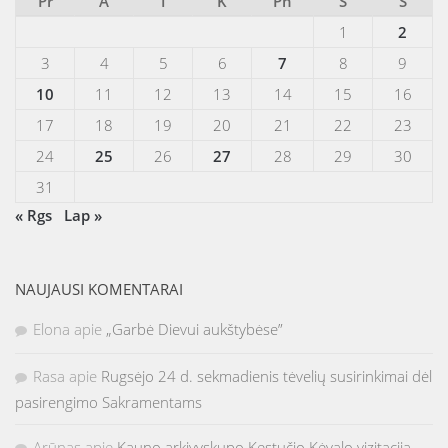
Pr
A
T
K
Pn
Š
S
1
2
3
4
5
6
7
8
9
10
11
12
13
14
15
16
17
18
19
20
21
22
23
24
25
26
27
28
29
30
31
« Rgs
Lap »
NAUJAUSI KOMENTARAI
Elona
apie
„Garbė Dievui aukštybėse”
Rasa
apie
Rugsėjo 24 d. sekmadienis tėvelių susirinkimai dėl
pasirengimo Sakramentams
Arūnas
apie
Kauno arkivyskupo Kęstučio Kėvalo vizitacija