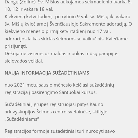
Dangų (Žolinė). Šv. Mišios aukojamos sekmadienio tvarka 8,
10, 12 ir vakare 18 val.
Kiekvieną ketvirtadienį po rytinių 9 val. šv. Mišių iki vakaro
šv. Mišių kviečiame į Švenčiausiojo Sakramento adoraciją. O
kiekvieno mėnesio pirmą ketvirtadienį nuo 17 val.
adoracijos laikas skirtas šeimoms su vaikučiais. Kviečiame
prisijungti.
Dėkojame visiems už maldas ir aukas mūsų parapijos
sielovados veiklai.
NAUJA INFORMACIJA SUŽADĖTINIAMS
nuo 2021 metų sausio mėnesio keičiasi sužadėtinių
registracija į pasirengimo Santuokai kursus.
Sužadėtiniai į grupes registruojasi patys Kauno
arkivyskupijos Šeimos centro svetainėse, skiltyje
„Sužadėtiniams”
Registracijos formoje sužadėtiniai turi nurodyti savo