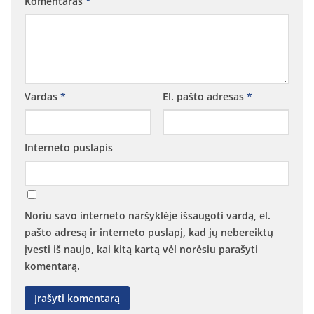
Komentaras
*
Vaikų „Angeliukų“ klubas
Parapijos jaunimo grupė
Taize grupė
Ateik ir pamatyk kursas suaugusiems
Vardas
*
El. pašto adresas
*
Kitos grupės ir bendrijos
Maldos grupė
Interneto puslapis
Motinos maldoje
AA grupė
Marijos legionas
Noriu savo interneto naršyklėje išsaugoti vardą, el.
Nazareto šeimos
pašto adresą ir interneto puslapį, kad jų nebereiktų
Skautai
įvesti iš naujo, kai kitą kartą vėl norėsiu parašyti
komentarą.