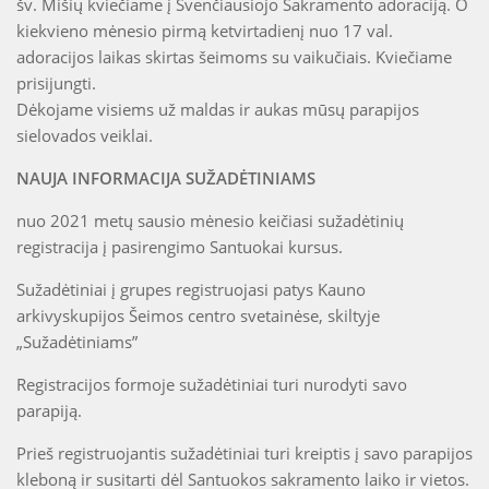
šv. Mišių kviečiame į Švenčiausiojo Sakramento adoraciją. O
kiekvieno mėnesio pirmą ketvirtadienį nuo 17 val.
adoracijos laikas skirtas šeimoms su vaikučiais. Kviečiame
prisijungti.
Dėkojame visiems už maldas ir aukas mūsų parapijos
sielovados veiklai.
NAUJA INFORMACIJA SUŽADĖTINIAMS
nuo 2021 metų sausio mėnesio keičiasi sužadėtinių
registracija į pasirengimo Santuokai kursus.
Sužadėtiniai į grupes registruojasi patys Kauno
arkivyskupijos Šeimos centro svetainėse, skiltyje
„Sužadėtiniams”
Registracijos formoje sužadėtiniai turi nurodyti savo
parapiją.
Prieš registruojantis sužadėtiniai turi kreiptis į savo parapijos
kleboną ir susitarti dėl Santuokos sakramento laiko ir vietos.