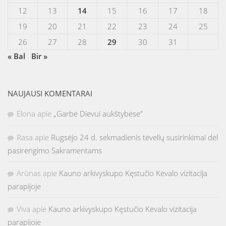
12
13
14
15
16
17
18
19
20
21
22
23
24
25
26
27
28
29
30
31
« Bal
Bir »
NAUJAUSI KOMENTARAI
Elona
apie
„Garbė Dievui aukštybėse”
Rasa
apie
Rugsėjo 24 d. sekmadienis tėvelių susirinkimai dėl
pasirengimo Sakramentams
Arūnas
apie
Kauno arkivyskupo Kęstučio Kėvalo vizitacija
parapijoje
Viva
apie
Kauno arkivyskupo Kęstučio Kėvalo vizitacija
parapijoje