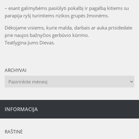
– esant galimybėms pasiūlyti pokalbį ir pagalbą kitiems su
parapija ryšį turintiems rizikos grupės žmonėms.
Dėkojame visiems, kurie malda, darbais ar auka prisidedate
prie naujos bažnyčios gerbūvio kūrimo.
Teatlygina Jums Dievas.
ARCHYVAI
Archyvai
INFORMACIJA
RAŠTINĖ