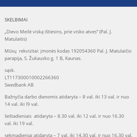
SKELBIMAI
„Dievo Meilė viską ištiesins, prie visko atves” (Pal. J.
Matulaitis)
Mūsų rekvizitai: įmonės kodas 192054360 Pal. J. Matulaičio
parapija, S. Žukausko g. 1 B, Kaunas.
sąsk.
LT117300010002266360
Swedbank AB
Bažnyčia darbo dienomis atidaryta – 8 val. iki 13 val. ir nuo
14 val. iki l9 val.
šeštadieniais atidaryta – 8.30 val. iki 12 val. ir nuo 16.30
val. iki 19 val.
sekmadieniai atidaryta – 7 val. iki 14.30 val. ir nuo 16.30 val.