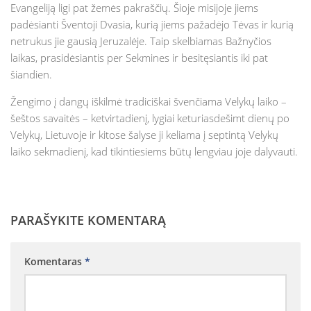
Evangeliją ligi pat žemės pakraščių. Šioje misijoje jiems
Vaikų „Angeliukų“ klubas
padėsianti Šventoji Dvasia, kurią jiems pažadėjo Tėvas ir kurią
Parapijos jaunimo grupė
netrukus jie gausią Jeruzalėje. Taip skelbiamas Bažnyčios
laikas, prasidėsiantis per Sekmines ir besitęsiantis iki pat
Taize grupė
šiandien.
Ateik ir pamatyk kursas suaugusiems
Žengimo į dangų iškilmė tradiciškai švenčiama Velykų laiko –
Kitos grupės ir bendrijos
šeštos savaitės – ketvirtadienį, lygiai keturiasdešimt dienų po
Maldos grupė
Velykų, Lietuvoje ir kitose šalyse ji keliama į septintą Velykų
laiko sekmadienį, kad tikintiesiems būtų lengviau joje dalyvauti.
Motinos maldoje
AA grupė
Marijos legionas
PARAŠYKITE KOMENTARĄ
Nazareto šeimos
Skautai
Komentaras
*