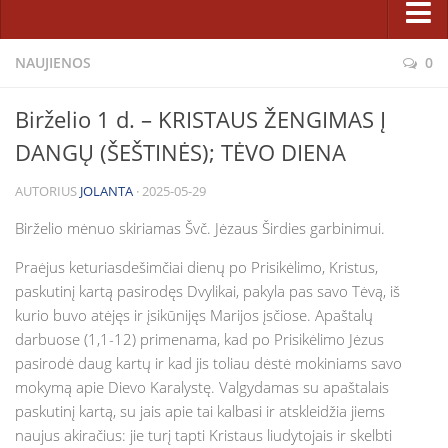
Pastoracinė taryba
Sakramentai ir patarnavimai
NAUJIENOS
0
Bažnyčios statyba
Atgaila ir Sutaikinimas
Projektas
Birželio 1 d. – KRISTAUS ŽENGIMAS Į
Eucharistija
Etapai
DANGŲ (ŠEŠTINĖS); TĖVO DIENA
Krikštas
Rėmėjai
AUTORIUS
JOLANTA
· 2025-05-29
Laidotuvės
Karitatyvinė veikla
Ligonių patepimas
Birželio mėnuo skiriamas Švč. Jėzaus Širdies garbinimui.
Fotogalerijos
Santuoka
Praėjus keturiasdešimčiai dienų po Prisikėlimo, Kristus,
Parapijiečių talka statant Dievo namus 2014 m.
paskutinį kartą pasirodęs Dvylikai, pakyla pas savo Tėvą, iš
Sutvirtinimas
Lietuvos jaunimo dienų kryžius parapijoje
kurio buvo atėjęs ir įsikūnijęs Marijos įsčiose. Apaštalų
Tikėjimo ugdymas
darbuose (1,1-12) primenama, kad po Prisikėlimo Jėzus
Bažnyčios statyba (2008 m. vasara)
pasirodė daug kartų ir kad jis toliau dėstė mokiniams savo
Katechetikos metodinis centras
Šiluvos Švč. M. Marijos paveikslo viešnagė (2008 05 18–06 01)
mokymą apie Dievo Karalystę. Valgydamas su apaštalais
Pasirengimo sakramentams užsiėmimų tvarkaraštis
paskutinį kartą, su jais apie tai kalbasi ir atskleidžia jiems
Facebook
Šeimos, jaunimas, vaikai
naujus akiračius: jie turį tapti Kristaus liudytojais ir skelbti