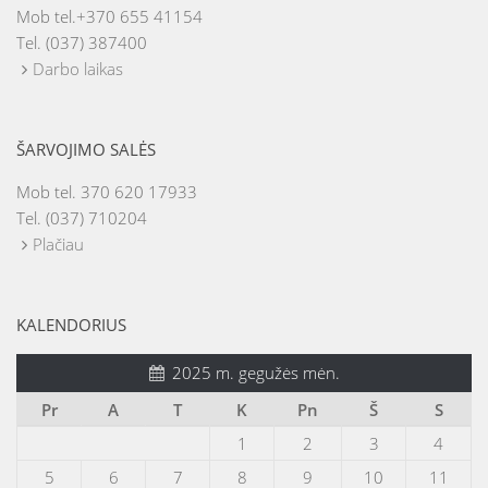
Mob tel.+370 655 41154
Tel. (037) 387400
Darbo laikas
ŠARVOJIMO SALĖS
Mob tel. 370 620 17933
Tel. (037) 710204
Plačiau
KALENDORIUS
2025 m. gegužės mėn.
Pr
A
T
K
Pn
Š
S
1
2
3
4
5
6
7
8
9
10
11