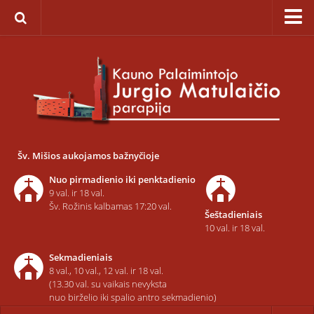
Pagrindinis
Apie parapiją
Įkūrimas
Paveikslas „Švč. Mergelės Marijos Ėmimo į dangų”
Savaitinis kalendorius
Šv. Mišios aukojamos bažnyčioje
Pamaldos ir atlaidai
Nuo pirmadienio iki penktadienio
Statistika
9 val. ir 18 val.
Šv. Rožinis kalbamas 17:20 val.
Šeštadieniais
Teritorija
10 val. ir 18 val.
Šarvojimo salės
Sekmadieniais
Raštinė
8 val., 10 val., 12 val. ir 18 val.
(13.30 val. su vaikais nevyksta
Kontaktai ir rekvizitai
nuo birželio iki spalio antro sekmadienio)
Dvasininkai