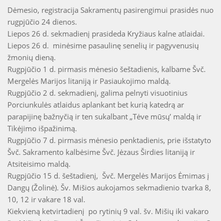
Dėmesio, registracija Sakramentų pasirengimui prasidės nuo
rugpjūčio 24 dienos.
Liepos 26 d. sekmadienį prasideda Kryžiaus kalne atlaidai.
Liepos 26 d. minėsime pasaulinę senelių ir pagyvenusių
žmonių dieną.
Rugpjūčio 1 d. pirmasis mėnesio šeštadienis, kalbame Švč.
Mergelės Marijos litaniją ir Pasiaukojimo maldą.
Rugpjūčio 2 d. sekmadienį, galima pelnyti visuotinius
Porciunkulės atlaidus aplankant bet kurią katedrą ar
parapijinę bažnyčią ir ten sukalbant „Tėve mūsų’ maldą ir
Tikėjimo išpažinimą.
Rugpjūčio 7 d. pirmasis mėnesio penktadienis, prie išstatyto
Švč. Sakramento kalbėsime Švč. Jėzaus Širdies litaniją ir
Atsiteisimo maldą.
Rugpjūčio 15 d. šeštadienį, Švč. Mergelės Marijos Ėmimas į
Dangų (Žolinė). Šv. Mišios aukojamos sekmadienio tvarka 8,
10, 12 ir vakare 18 val.
Kiekvieną ketvirtadienį po rytinių 9 val. šv. Mišių iki vakaro