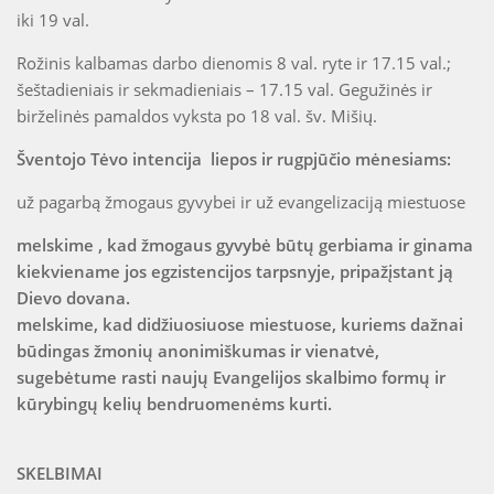
iki 19 val.
Rožinis kalbamas darbo dienomis 8 val. ryte ir 17.15 val.;
šeštadieniais ir sekmadieniais – 17.15 val. Gegužinės ir
birželinės pamaldos vyksta po 18 val. šv. Mišių.
Šventojo Tėvo intencija liepos ir rugpjūčio mėnesiams:
už pagarbą žmogaus gyvybei ir už evangelizaciją miestuose
melskime , kad žmogaus gyvybė būtų gerbiama ir ginama
kiekviename jos egzistencijos tarpsnyje, pripažįstant ją
Dievo dovana.
melskime, kad didžiuosiuose miestuose, kuriems dažnai
būdingas žmonių anonimiškumas ir vienatvė,
sugebėtume rasti naujų Evangelijos skalbimo formų ir
kūrybingų kelių bendruomenėms kurti.
SKELBIMAI