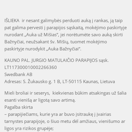
IŠLIEKA ir nesant galimybės perduoti auką į rankas, ją taip
pat galima pervesti į parapijos sąskaitą, mokėjimo paskirtyje
nurodant „Auka už Mišias“, jei norėtumėte savo auką skirti
Bažnyčiai, neužsakant šv. Mišių, tuomet mokėjimo
paskirtyje nurodykit „Auka Bažnyčiai“.
KAUNO PAL. JURGIO MATULAIČIO PARAPIJOS sąsk.
LT117300010002266360
Swedbank AB
Adresas: S. Žukausko g. 1 B, LT-50115 Kaunas, Lietuva
Mieli broliai ir seserys, kiekvienas būkim atsakingas už šalia
esanti vienišą ar ligotą savo artimą.
Pagalba skirta
– parapijiečiams, kurie yra ar buvo įsitraukę į įvairias
tarnystes parapijoje, o šiuo metu dėl amžiaus, vienišumo ar
ligos yra rizikos grupėje;