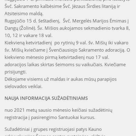
Švč. Sakramento kalbėsime Švč. Jėzaus Širdies litaniją ir
Atsiteisimo maldą.
Rugpjūčio 15 d. šeštadienį, Švč. Mergelės Marijos Ėmimas į
Dangų (Žolinė). Šv. Mišios aukojamos sekmadienio tvarka 8,
10, 12 ir vakare 18 val.
Kiekvieną ketvirtadienį po rytinių 9 val. šv. Mišių iki vakaro
šv. Mišių kviečiame į Švenčiausiojo Sakramento adoraciją. O
kiekvieno mėnesio pirmą ketvirtadienį nuo 17 val.
adoracijos laikas skirtas šeimoms su vaikučiais. Kviečiame
prisijungti.
Dėkojame visiems už maldas ir aukas mūsų parapijos
sielovados veiklai.
NAUJA INFORMACIJA SUŽADĖTINIAMS
nuo 2021 metų sausio mėnesio keičiasi sužadėtinių
registracija į pasirengimo Santuokai kursus.
Sužadėtiniai į grupes registruojasi patys Kauno