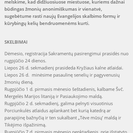
melskime, kad didžiuosiuose miestuose, kuriems dažnai
būdingas žmonių anonimiškumas ir vienatvė,
sugebėtume rasti naujų Evangelijos skalbimo formų ir
kūrybingų kelių bendruomenėms kurti.
SKELBIMAI
Dėmesio, registracija Sakramentų pasirengimui prasidės nuo
rugpjūčio 24 dienos.
Liepos 26 d. sekmadienį prasideda Kryžiaus kalne atlaidai.
Liepos 26 d. minėsime pasaulinę senelių ir pagyvenusių
žmonių dieną.
Rugpjūčio 1 d. pirmasis mėnesio šeštadienis, kalbame Švč.
Mergelės Marijos litaniją ir Pasiaukojimo maldą.
Rugpjūčio 2 d. sekmadienį, galima pelnyti visuotinius
Porciunkulės atlaidus aplankant bet kurią katedrą ar
parapijinę bažnyčią ir ten sukalbant „Tėve mūsų’ maldą ir
Tikėjimo išpažinimą.
Rugpjūčio 7 d. pirmasis mėnesio penktadienis, prie išstatyto