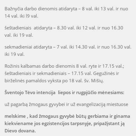
Bažnyčia darbo dienomis atidaryta – 8 val. iki 13 val. ir nuo
14 val. iki l9 val.
šeštadieniais atidaryta – 8.30 val. iki 12 val. ir nuo 16.30
val. iki 19 val.
sekmadieniai atidaryta – 7 val. iki 14.30 val. ir nuo 16.30 val.
iki 19 val.
Rožinis kalbamas darbo dienomis 8 val. ryte ir 17.15 val.;
šeštadieniais ir sekmadieniais – 17.15 val. Gegužinės ir
birželinės pamaldos vyksta po 18 val. šv. Mišių.
Šventojo Tėvo intencija liepos ir rugpjūčio mėnesiams:
už pagarbą žmogaus gyvybei ir už evangelizaciją miestuose
melskime , kad žmogaus gyvybė būtų gerbiama ir ginama
kiekviename jos egzistencijos tarpsnyje, pripažįstant ją
Dievo dovana.