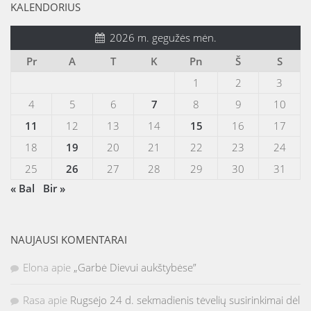
KALENDORIUS
2026 m. gegužės mėn.
Pr
A
T
K
Pn
Š
S
1
2
3
4
5
6
7
8
9
10
11
12
13
14
15
16
17
18
19
20
21
22
23
24
25
26
27
28
29
30
31
« Bal
Bir »
NAUJAUSI KOMENTARAI
Elona
apie
„Garbė Dievui aukštybėse”
Rasa
apie
Rugsėjo 24 d. sekmadienis tėvelių susirinkimai dėl