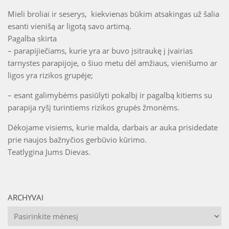
Mieli broliai ir seserys, kiekvienas būkim atsakingas už šalia
esanti vienišą ar ligotą savo artimą.
Pagalba skirta
– parapijiečiams, kurie yra ar buvo įsitraukę į įvairias
tarnystes parapijoje, o šiuo metu dėl amžiaus, vienišumo ar
ligos yra rizikos grupėje;
– esant galimybėms pasiūlyti pokalbį ir pagalbą kitiems su
parapija ryšį turintiems rizikos grupės žmonėms.
Dėkojame visiems, kurie malda, darbais ar auka prisidedate
prie naujos bažnyčios gerbūvio kūrimo.
Teatlygina Jums Dievas.
ARCHYVAI
Archyvai