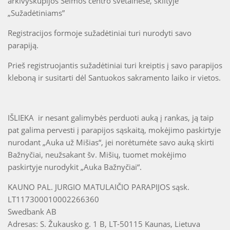
arkivyskupijos Šeimos centro svetainėse, skiltyje
„Sužadėtiniams”
Registracijos formoje sužadėtiniai turi nurodyti savo
parapiją.
Prieš registruojantis sužadėtiniai turi kreiptis į savo parapijos
kleboną ir susitarti dėl Santuokos sakramento laiko ir vietos.
IŠLIEKA ir nesant galimybės perduoti auką į rankas, ją taip
pat galima pervesti į parapijos sąskaitą, mokėjimo paskirtyje
nurodant „Auka už Mišias“, jei norėtumėte savo auką skirti
Bažnyčiai, neužsakant šv. Mišių, tuomet mokėjimo
paskirtyje nurodykit „Auka Bažnyčiai“.
KAUNO PAL. JURGIO MATULAIČIO PARAPIJOS sąsk.
LT117300010002266360
Swedbank AB
Adresas: S. Žukausko g. 1 B, LT-50115 Kaunas, Lietuva