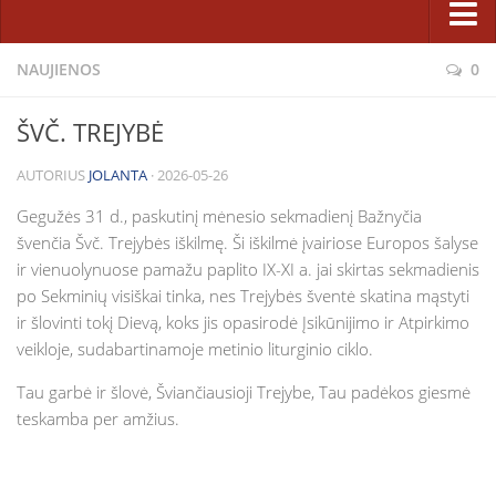
Pastoracinė taryba
Sakramentai ir patarnavimai
NAUJIENOS
0
Bažnyčios statyba
Atgaila ir Sutaikinimas
Projektas
ŠVČ. TREJYBĖ
Eucharistija
Etapai
AUTORIUS
JOLANTA
· 2026-05-26
Krikštas
Rėmėjai
Laidotuvės
Gegužės 31 d., paskutinį mėnesio sekmadienį Bažnyčia
Karitatyvinė veikla
švenčia Švč. Trejybės iškilmę. Ši iškilmė įvairiose Europos šalyse
Ligonių patepimas
Fotogalerijos
ir vienuolynuose pamažu paplito IX-XI a. jai skirtas sekmadienis
Santuoka
po Sekminių visiškai tinka, nes Trejybės šventė skatina mąstyti
Parapijiečių talka statant Dievo namus 2014 m.
ir šlovinti tokį Dievą, koks jis opasirodė Įsikūnijimo ir Atpirkimo
Sutvirtinimas
Lietuvos jaunimo dienų kryžius parapijoje
veikloje, sudabartinamoje metinio liturginio ciklo.
Tikėjimo ugdymas
Bažnyčios statyba (2008 m. vasara)
Tau garbė ir šlovė, Šviančiausioji Trejybe, Tau padėkos giesmė
Katechetikos metodinis centras
Šiluvos Švč. M. Marijos paveikslo viešnagė (2008 05 18–06 01)
teskamba per amžius.
Pasirengimo sakramentams užsiėmimų tvarkaraštis
Facebook
Šeimos, jaunimas, vaikai