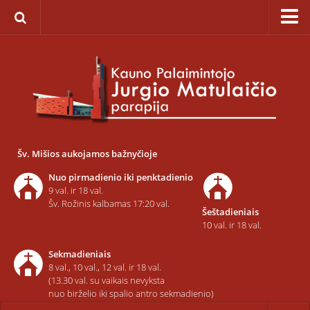
Pagrindinis
Apie parapiją
Įkūrimas
Paveikslas „Švč. Mergelės Marijos Ėmimo į dangų”
Savaitinis kalendorius
Šv. Mišios aukojamos bažnyčioje
Pamaldos ir atlaidai
Nuo pirmadienio iki penktadienio
Statistika
9 val. ir 18 val.
Šv. Rožinis kalbamas 17:20 val.
Šeštadieniais
Teritorija
10 val. ir 18 val.
Šarvojimo salės
Sekmadieniais
Raštinė
8 val., 10 val., 12 val. ir 18 val.
(13.30 val. su vaikais nevyksta
Kontaktai ir rekvizitai
nuo birželio iki spalio antro sekmadienio)
Dvasininkai