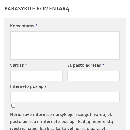
Vaikų „Angeliukų“ klubas
PARAŠYKITE KOMENTARĄ
Parapijos jaunimo grupė
Taize grupė
Komentaras
*
Ateik ir pamatyk kursas suaugusiems
Kitos grupės ir bendrijos
Maldos grupė
Motinos maldoje
Vardas
*
El. pašto adresas
*
AA grupė
Marijos legionas
Interneto puslapis
Nazareto šeimos
Skautai
Noriu savo interneto naršyklėje išsaugoti vardą, el.
pašto adresą ir interneto puslapį, kad jų nebereiktų
įvesti iš naujo, kai kitą kartą vėl norėsiu parašyti