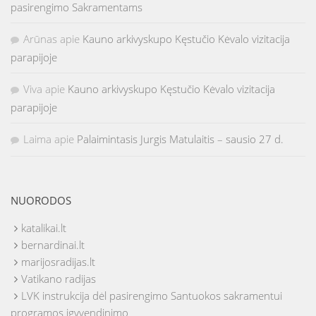
pasirengimo Sakramentams
Arūnas
apie
Kauno arkivyskupo Kęstučio Kėvalo vizitacija
parapijoje
Viva
apie
Kauno arkivyskupo Kęstučio Kėvalo vizitacija
parapijoje
Laima
apie
Palaimintasis Jurgis Matulaitis – sausio 27 d.
NUORODOS
katalikai.lt
bernardinai.lt
marijosradijas.lt
Vatikano radijas
LVK instrukcija dėl pasirengimo Santuokos sakramentui
programos įgyvendinimo