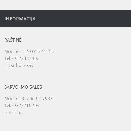
INFORMACIJA
RAŠTINĖ
Mob tel.+370 655 41154
Tel. (037) 387400
Darbo laikas
ŠARVOJIMO SALĖS
Mob tel. 370 620 17933
Tel. (037) 710204
Plačiau