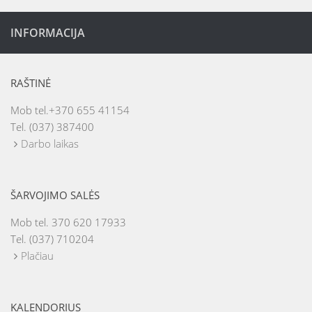
INFORMACIJA
RAŠTINĖ
Mob tel.+370 655 41154
Tel. (037) 387400
Darbo laikas
ŠARVOJIMO SALĖS
Mob tel. 370 620 17933
Tel. (037) 710204
Plačiau
KALENDORIUS