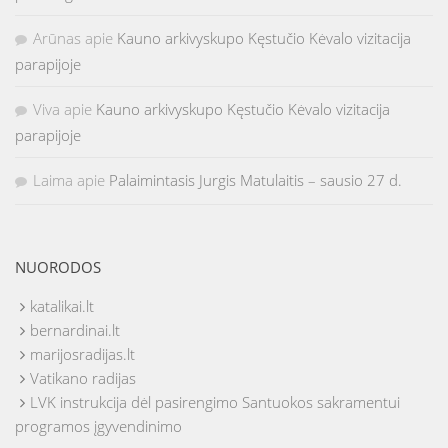
Arūnas
apie
Kauno arkivyskupo Kęstučio Kėvalo vizitacija
parapijoje
Viva
apie
Kauno arkivyskupo Kęstučio Kėvalo vizitacija
parapijoje
Laima
apie
Palaimintasis Jurgis Matulaitis – sausio 27 d.
NUORODOS
katalikai.lt
bernardinai.lt
marijosradijas.lt
Vatikano radijas
LVK instrukcija dėl pasirengimo Santuokos sakramentui
programos įgyvendinimo