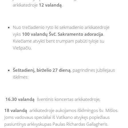
arkikatedroje
12 valandą
.
Vaikų „Angeliukų“ klubas
Parapijos jaunimo grupė
Taize grupė
Nuo trečiadienio ryto iki sekmadienio arkikatedroje
vyks
Ateik ir pamatyk kursas suaugusiems
100 valandų Švč. Sakramento adoracija
.
Kviečiame atvykti bent trumpam pabūti tyloje su
Kitos grupės ir bendrijos
Viešpačiu.
Maldos grupė
Motinos maldoje
Šeštadienį, birželio 27 dieną
, pagrindinės jubiliejaus
AA grupė
iškilmės:
Marijos legionas
Nazareto šeimos
16.30 valandą
šventinis koncertas arkikatedroje,
Skautai
18 valandą
arkikatedroje aukojamos iškilmingos šv. Mišios.
Joms vadovaus specialiai iš Vatikano atvykęs popiežiaus
pasiuntinys arkivyskupas Paulas Richardas Gallagheris.