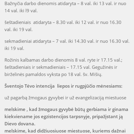
Bažnyčia darbo dienomis atidaryta – 8 val. iki 13 val. ir nuo
14 val. iki l9 val.
šeštadieniais atidaryta – 8.30 val. iki 12 val. ir nuo 16.30
val. iki 19 val.
sekmadieniai atidaryta – 7 val. iki 14.30 val. ir nuo 16.30 val.
iki 19 val.
Rožinis kalbamas darbo dienomis 8 val. ryte ir 17.15 val.;
šeštadieniais ir sekmadieniais – 17.15 val. Gegužinės ir
birželinės pamaldos vyksta po 18 val. šv. Mišių.
Šventojo Tėvo intencija liepos ir rugpjūčio mėnesiams:
už pagarbą žmogaus gyvybei ir už evangelizaciją miestuose
melskime , kad žmogaus gyvybė būtų gerbiama ir ginama
kiekviename jos egzistencijos tarpsnyje, pripažįstant ją
Dievo dovana.
melskime, kad didžiuosiuose miestuose, kuriems dažnai