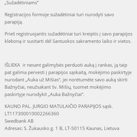
„Sužadėtiniams”
Registracijos formoje sužadėtiniai turi nurodyti savo
parapiją.
Prieš registruojantis sužadėtiniai turi kreiptis į savo parapijos
kleboną ir susitarti dėl Santuokos sakramento laiko ir vietos.
IŠLIEKA ir nesant galimybės perduoti auką į rankas, ją taip
pat galima pervesti į parapijos sąskaitą, mokėjimo paskirtyje
nurodant „Auka už Mišias“, jei norėtumėte savo auką skirti
Bažnyčiai, neužsakant šv. Mišių, tuomet mokėjimo
paskirtyje nurodykit „Auka Bažnyčiai“.
KAUNO PAL. JURGIO MATULAIČIO PARAPIJOS sąsk.
LT117300010002266360
Swedbank AB
Adresas: S. Žukausko g. 1 B, LT-50115 Kaunas, Lietuva