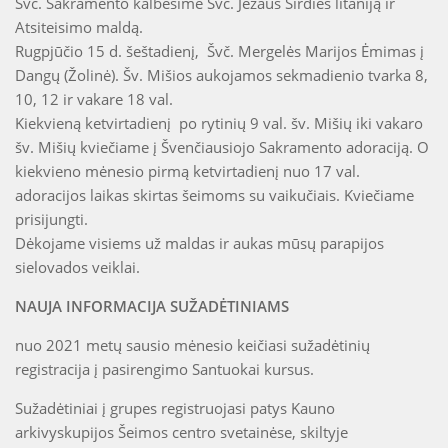
Švč. Sakramento kalbėsime Švč. Jėzaus Širdies litaniją ir
Atsiteisimo maldą.
Rugpjūčio 15 d. šeštadienį, Švč. Mergelės Marijos Ėmimas į
Dangų (Žolinė). Šv. Mišios aukojamos sekmadienio tvarka 8,
10, 12 ir vakare 18 val.
Kiekvieną ketvirtadienį po rytinių 9 val. šv. Mišių iki vakaro
šv. Mišių kviečiame į Švenčiausiojo Sakramento adoraciją. O
kiekvieno mėnesio pirmą ketvirtadienį nuo 17 val.
adoracijos laikas skirtas šeimoms su vaikučiais. Kviečiame
prisijungti.
Dėkojame visiems už maldas ir aukas mūsų parapijos
sielovados veiklai.
NAUJA INFORMACIJA SUŽADĖTINIAMS
nuo 2021 metų sausio mėnesio keičiasi sužadėtinių
registracija į pasirengimo Santuokai kursus.
Sužadėtiniai į grupes registruojasi patys Kauno
arkivyskupijos Šeimos centro svetainėse, skiltyje