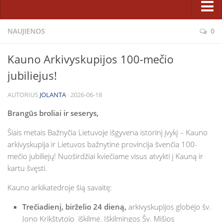
Pastoracinė taryba
Sakramentai ir patarnavimai
NAUJIENOS
0
Bažnyčios statyba
Atgaila ir Sutaikinimas
Projektas
Kauno Arkivyskupijos 100-mečio
Eucharistija
Etapai
jubiliejus!
Krikštas
Rėmėjai
AUTORIUS
JOLANTA
· 2026-06-18
Laidotuvės
Karitatyvinė veikla
Ligonių patepimas
Brangūs broliai ir seserys,
Fotogalerijos
Santuoka
Šiais metais Bažnyčia Lietuvoje išgyvena istorinį įvykį – Kauno
Parapijiečių talka statant Dievo namus 2014 m.
arkivyskupija ir Lietuvos bažnytinė provincija švenčia 100-
Sutvirtinimas
Lietuvos jaunimo dienų kryžius parapijoje
mečio jubiliejų! Nuoširdžiai kviečiame visus atvykti į Kauną ir
Tikėjimo ugdymas
kartu švęsti.
Bažnyčios statyba (2008 m. vasara)
Katechetikos metodinis centras
Šiluvos Švč. M. Marijos paveikslo viešnagė (2008 05 18–06 01)
Kauno arkikatedroje šią savaitę:
Pasirengimo sakramentams užsiėmimų tvarkaraštis
Facebook
Trečiadienį, birželio 24 dieną,
arkivyskupijos globėjo šv.
Šeimos, jaunimas, vaikai
Jono Krikštytojo iškilmė. Iškilmingos Šv. Mišios