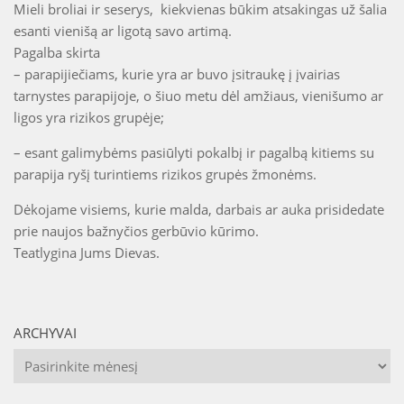
Mieli broliai ir seserys, kiekvienas būkim atsakingas už šalia
esanti vienišą ar ligotą savo artimą.
Pagalba skirta
– parapijiečiams, kurie yra ar buvo įsitraukę į įvairias
tarnystes parapijoje, o šiuo metu dėl amžiaus, vienišumo ar
ligos yra rizikos grupėje;
– esant galimybėms pasiūlyti pokalbį ir pagalbą kitiems su
parapija ryšį turintiems rizikos grupės žmonėms.
Dėkojame visiems, kurie malda, darbais ar auka prisidedate
prie naujos bažnyčios gerbūvio kūrimo.
Teatlygina Jums Dievas.
ARCHYVAI
Archyvai