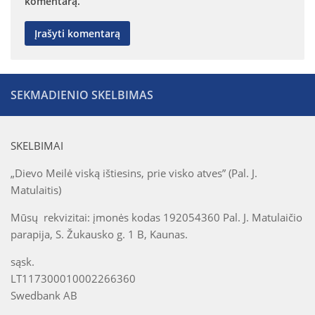
komentarą.
SEKMADIENIO SKELBIMAS
SKELBIMAI
„Dievo Meilė viską ištiesins, prie visko atves” (Pal. J.
Matulaitis)
Mūsų rekvizitai: įmonės kodas 192054360 Pal. J. Matulaičio
parapija, S. Žukausko g. 1 B, Kaunas.
sąsk.
LT117300010002266360
Swedbank AB