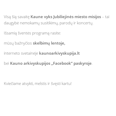
Visą šią savaitę
Kaune vyks Jubiliejinės miesto misijos
– tai
daugybė nemokamų susitikimų, parodų ir koncertų.
Išsamią šventės programą rasite:
mūsų bažnyčios
skelbimų lentoje,
interneto svetainėje
kaunoarkivyskupija.lt
bei
Kauno arkivyskupijos „Facebook“ paskyroje
.
Kviečiame atvykti, melstis ir švęsti kartu!