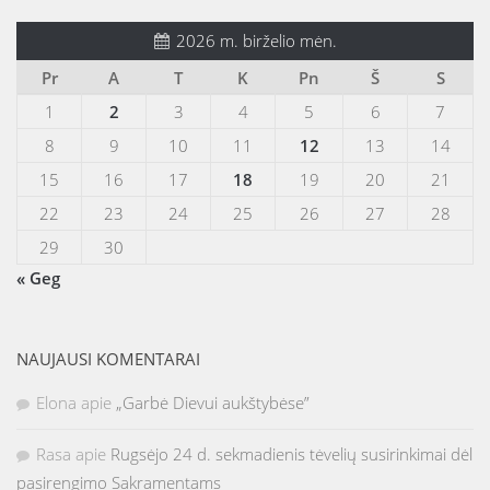
2026 m. birželio mėn.
Pr
A
T
K
Pn
Š
S
1
2
3
4
5
6
7
8
9
10
11
12
13
14
15
16
17
18
19
20
21
22
23
24
25
26
27
28
29
30
« Geg
NAUJAUSI KOMENTARAI
Elona
apie
„Garbė Dievui aukštybėse”
Rasa
apie
Rugsėjo 24 d. sekmadienis tėvelių susirinkimai dėl
pasirengimo Sakramentams