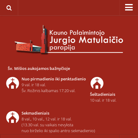
Pagrindinis
Apie parapiją
Įkūrimas
Paveikslas „Švč. Mergelės Marijos Ėmimo į dangų”
Savaitinis kalendorius
Šv. Mišios aukojamos bažnyčioje
Pamaldos ir atlaidai
Nuo pirmadienio iki penktadienio
Statistika
9 val. ir 18 val.
Šv. Rožinis kalbamas 17:20 val.
Šeštadieniais
Teritorija
10 val. ir 18 val.
Šarvojimo salės
Sekmadieniais
Raštinė
8 val., 10 val., 12 val. ir 18 val.
(13.30 val. su vaikais nevyksta
Kontaktai ir rekvizitai
nuo birželio iki spalio antro sekmadienio)
Dvasininkai