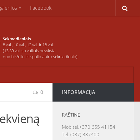
alerijos
Facebook
Sekmadieniais
8 val., 10 val., 12 val. ir 18 val.
(13.30 val. su vaikais nevyksta
nuo birželio iki spalio antro sekmadienio)
0
INFORMACIJA
iekvieną
RAŠTINĖ
Mob tel.+370 655 41154
Tel. (037) 387400