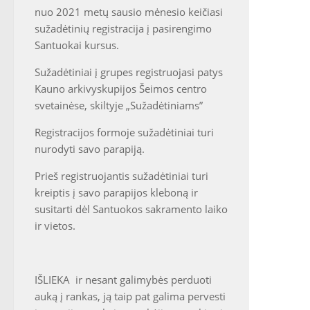
nuo 2021 metų sausio mėnesio keičiasi
sužadėtinių registracija į pasirengimo
Santuokai kursus.
Sužadėtiniai į grupes registruojasi patys
Kauno arkivyskupijos Šeimos centro
svetainėse, skiltyje „Sužadėtiniams”
Registracijos formoje sužadėtiniai turi
nurodyti savo parapiją.
Prieš registruojantis sužadėtiniai turi
kreiptis į savo parapijos kleboną ir
susitarti dėl Santuokos sakramento laiko
ir vietos.
IŠLIEKA ir nesant galimybės perduoti
auką į rankas, ją taip pat galima pervesti