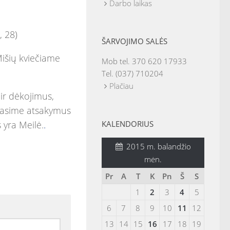
Darbo laikas
, 28)
ŠARVOJIMO SALĖS
 Mišių kviečiame
Mob tel. 370 620 17933
Tel. (037) 710204
Plačiau
ir dėkojimus,
ę rasime atsakymus
s yra Meilė.
.
KALENDORIUS
2015 m. balandžio
mėn.
Pr
A
T
K
Pn
Š
S
1
2
3
4
5
6
7
8
9
10
11
12
13
14
15
16
17
18
19