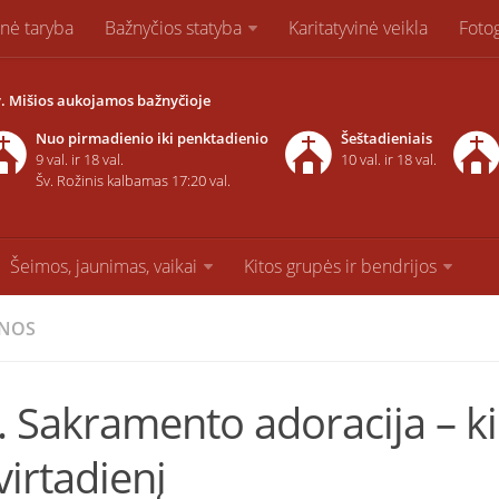
inė taryba
Bažnyčios statyba
Karitatyvinė veikla
Fotog
. Mišios aukojamos bažnyčioje
Nuo pirmadienio iki penktadienio
Šeštadieniais
9 val. ir 18 val.
10 val. ir 18 val.
Šv. Rožinis kalbamas 17:20 val.
Šeimos, jaunimas, vaikai
Kitos grupės ir bendrijos
ENOS
. Sakramento adoracija – k
virtadienį