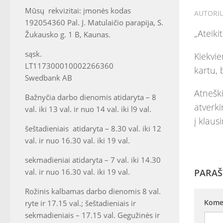
Mūsų rekvizitai: įmonės kodas
AUTORI
192054360 Pal. J. Matulaičio parapija, S.
„Ateiki
Žukausko g. 1 B, Kaunas.
sąsk.
Kiekvie
LT117300010002266360
kartu,
Swedbank AB
Atnešk
Bažnyčia darbo dienomis atidaryta – 8
atverki
val. iki 13 val. ir nuo 14 val. iki l9 val.
į klaus
šeštadieniais atidaryta – 8.30 val. iki 12
val. ir nuo 16.30 val. iki 19 val.
sekmadieniai atidaryta – 7 val. iki 14.30
val. ir nuo 16.30 val. iki 19 val.
PARAŠ
Rožinis kalbamas darbo dienomis 8 val.
Kome
ryte ir 17.15 val.; šeštadieniais ir
sekmadieniais – 17.15 val. Gegužinės ir