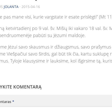
US
JOLANTA
· 2015-04-16
te pas mane visi, kurie vargstate ir esate prislėgti” (Mt 11
ną ketvirtadienį po 9 val. šv. Mišių iki vakaro 18 val. šv.
 bendruomenėje pabūti su Jėzumi maldoje.
ime Jėzui savo skausmus ir džiaugsmus, savo prašymus 
me Viešpačiui savo širdis, gal būt tik čia, kartu suklup
imus. Tyloje klausysime ir lauksime, kol išgirsime tą, kuri
YKITE KOMENTARĄ
ntaras
*