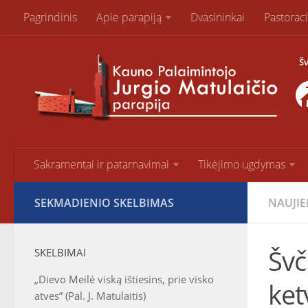
Pagrindinis
Apie parapiją
Dvasininkai
Pastorac
Šv
Sakramentai ir patarnavimai
Tikėjimo ugdymas
SEKMADIENIO SKELBIMAS
NAUJI
Švč
SKELBIMAI
„Dievo Meilė viską ištiesins, prie visko
ket
atves” (Pal. J. Matulaitis)