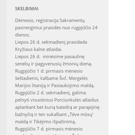
SKELBIMAI
Dėmesio, registracija Sakramentų
pasirengimui prasidės nuo rugpjūčio 24
dienos.
Liepos 26 d. sekmadienį prasideda
Kryžiaus kalne atlaidai.
Liepos 26 d. minėsime pasaulinę
senelių ir pagyvenusių žmonių dieną.
Rugpjūčio 1 d. pirmasis mėnesio
šeštadienis, kalbame Švč. Mergelės
Marijos litaniją ir Pasiaukojimo maldą.
Rugpjūčio 2 d. sekmadienį, galima
pelnyti visuotinius Porciunkulės atlaidus
aplankant bet kurią katedrą ar parapijinę
bažnyčią ir ten sukalbant „Tėve mūsų’
maldą ir Tikėjimo išpažinimą.
Rugpjūčio 7 d. pirmasis mėnesio