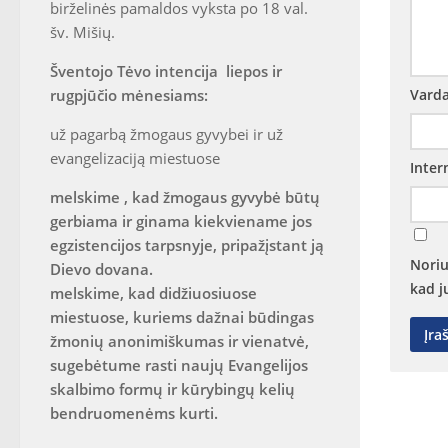
birželinės pamaldos vyksta po 18 val.
šv. Mišių.
Šventojo Tėvo intencija liepos ir
rugpjūčio mėnesiams:
Vard
už pagarbą žmogaus gyvybei ir už
evangelizaciją miestuose
Inter
melskime , kad žmogaus gyvybė būtų
gerbiama ir ginama kiekviename jos
egzistencijos tarpsnyje, pripažįstant ją
Noriu
Dievo dovana.
kad j
melskime, kad didžiuosiuose
miestuose, kuriems dažnai būdingas
žmonių anonimiškumas ir vienatvė,
sugebėtume rasti naujų Evangelijos
skalbimo formų ir kūrybingų kelių
bendruomenėms kurti.