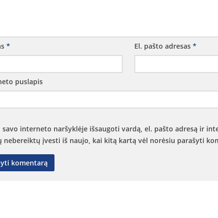
as
*
El. pašto adresas
*
neto puslapis
 savo interneto naršyklėje išsaugoti vardą, el. pašto adresą ir int
ų nebereiktų įvesti iš naujo, kai kitą kartą vėl norėsiu parašyti k