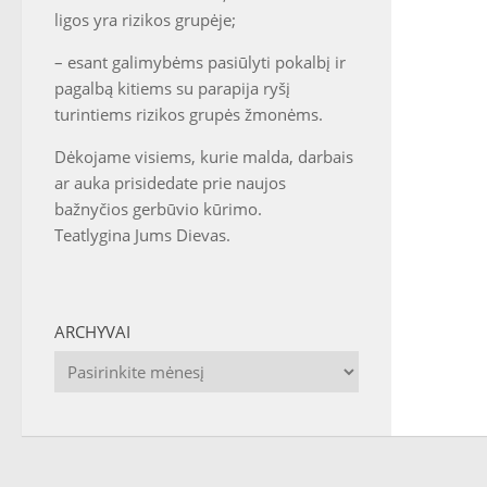
ligos yra rizikos grupėje;
– esant galimybėms pasiūlyti pokalbį ir
pagalbą kitiems su parapija ryšį
turintiems rizikos grupės žmonėms.
Dėkojame visiems, kurie malda, darbais
ar auka prisidedate prie naujos
bažnyčios gerbūvio kūrimo.
Teatlygina Jums Dievas.
ARCHYVAI
Archyvai