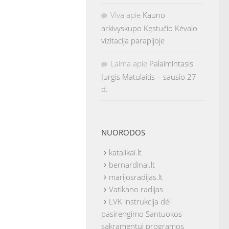
Viva
apie
Kauno
arkivyskupo Kęstučio Kėvalo
vizitacija parapijoje
Laima
apie
Palaimintasis
Jurgis Matulaitis – sausio 27
d.
NUORODOS
katalikai.lt
bernardinai.lt
marijosradijas.lt
Vatikano radijas
LVK instrukcija dėl
pasirengimo Santuokos
sakramentui programos