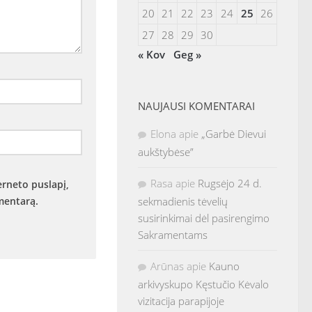
20
21
22
23
24
25
26
27
28
29
30
« Kov
Geg »
NAUJAUSI KOMENTARAI
Elona
apie
„Garbė Dievui
aukštybėse”
Rasa
apie
Rugsėjo 24 d.
erneto puslapį,
omentarą.
sekmadienis tėvelių
susirinkimai dėl pasirengimo
Sakramentams
Arūnas
apie
Kauno
arkivyskupo Kęstučio Kėvalo
vizitacija parapijoje