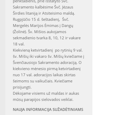
penktadienis, prie išstatyto Švč.
Sakramento kalbėsime Švč. Jėzaus
Širdies litaniją ir Atsiteisimo maldą.
Rugpjūčio 15 d. šeštadienį, Švč.
Mergelės Marijos Ėmimas į Dangų
(Žolinė). Šv. Mišios aukojamos
sekmadienio tvarka 8, 10, 12 ir vakare
18 val.
Kiekvieną ketvirtadienį po rytinių 9 val.
šv. Mišių iki vakaro šv. Mišių kviečiame į
Švenčiausiojo Sakramento adoraciją. O
kiekvieno mėnesio pirmą ketvirtadienį
nuo 17 val. adoracijos laikas skirtas
šeimoms su vaikučiais. Kviečiame
prisijungti.
Dėkojame visiems už maldas ir aukas
mūsų parapijos sielovados veiklai.
NAUJA INFORMACIJA SUŽADĖTINIAMS