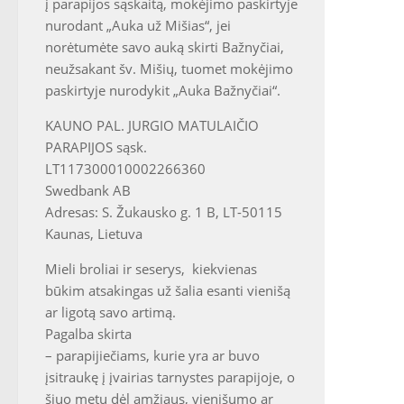
į parapijos sąskaitą, mokėjimo paskirtyje
nurodant „Auka už Mišias“, jei
norėtumėte savo auką skirti Bažnyčiai,
neužsakant šv. Mišių, tuomet mokėjimo
paskirtyje nurodykit „Auka Bažnyčiai“.
KAUNO PAL. JURGIO MATULAIČIO
PARAPIJOS sąsk.
LT117300010002266360
Swedbank AB
Adresas: S. Žukausko g. 1 B, LT-50115
Kaunas, Lietuva
Mieli broliai ir seserys, kiekvienas
būkim atsakingas už šalia esanti vienišą
ar ligotą savo artimą.
Pagalba skirta
– parapijiečiams, kurie yra ar buvo
įsitraukę į įvairias tarnystes parapijoje, o
šiuo metu dėl amžiaus, vienišumo ar