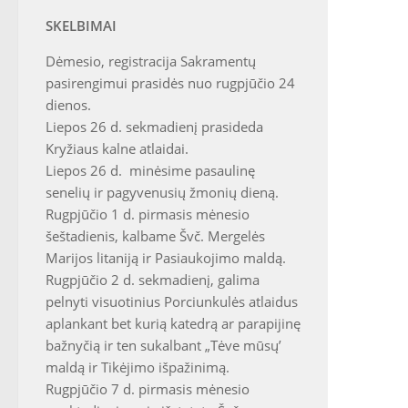
SKELBIMAI
Dėmesio, registracija Sakramentų
pasirengimui prasidės nuo rugpjūčio 24
dienos.
Liepos 26 d. sekmadienį prasideda
Kryžiaus kalne atlaidai.
Liepos 26 d. minėsime pasaulinę
senelių ir pagyvenusių žmonių dieną.
Rugpjūčio 1 d. pirmasis mėnesio
šeštadienis, kalbame Švč. Mergelės
Marijos litaniją ir Pasiaukojimo maldą.
Rugpjūčio 2 d. sekmadienį, galima
pelnyti visuotinius Porciunkulės atlaidus
aplankant bet kurią katedrą ar parapijinę
bažnyčią ir ten sukalbant „Tėve mūsų’
maldą ir Tikėjimo išpažinimą.
Rugpjūčio 7 d. pirmasis mėnesio