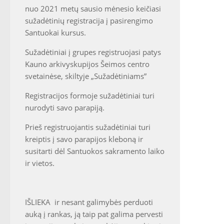
nuo 2021 metų sausio mėnesio keičiasi
sužadėtinių registracija į pasirengimo
Santuokai kursus.
Sužadėtiniai į grupes registruojasi patys
Kauno arkivyskupijos Šeimos centro
svetainėse, skiltyje „Sužadėtiniams”
Registracijos formoje sužadėtiniai turi
nurodyti savo parapiją.
Prieš registruojantis sužadėtiniai turi
kreiptis į savo parapijos kleboną ir
susitarti dėl Santuokos sakramento laiko
ir vietos.
IŠLIEKA ir nesant galimybės perduoti
auką į rankas, ją taip pat galima pervesti