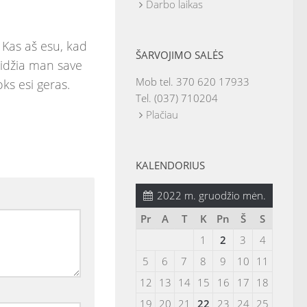
Darbo laikas
 Kas aš esu, kad
ŠARVOJIMO SALĖS
eidžia man save
Mob tel. 370 620 17933
oks esi geras.
Tel. (037) 710204
Plačiau
KALENDORIUS
2022 m. gruodžio mėn.
Pr
A
T
K
Pn
Š
S
1
2
3
4
5
6
7
8
9
10
11
12
13
14
15
16
17
18
19
20
21
22
23
24
25