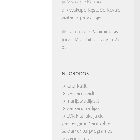
Viva
apie
Kauno
arkivyskupo Kęstučio Kėvalo
vizitacija parapijoje
Laima
apie
Palaimintasis
Jurgis Matulaitis – sausio 27
d.
NUORODOS
katalikai.lt
bernardinai.lt
marijosradijas.lt
Vatikano radijas
LVK instrukcija dėl
pasirengimo Santuokos
sakramentui programos
įgyvendinimo