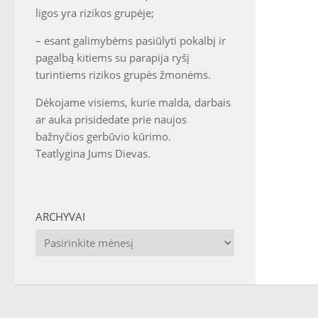
ligos yra rizikos grupėje;
– esant galimybėms pasiūlyti pokalbį ir
pagalbą kitiems su parapija ryšį
turintiems rizikos grupės žmonėms.
Dėkojame visiems, kurie malda, darbais
ar auka prisidedate prie naujos
bažnyčios gerbūvio kūrimo.
Teatlygina Jums Dievas.
ARCHYVAI
Archyvai