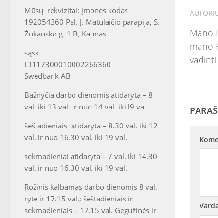
Mūsų rekvizitai: įmonės kodas
AUTORI
192054360 Pal. J. Matulaičio parapija, S.
Mano Di
Žukausko g. 1 B, Kaunas.
mano K
sąsk.
vadinti
LT117300010002266360
Swedbank AB
Bažnyčia darbo dienomis atidaryta – 8
val. iki 13 val. ir nuo 14 val. iki l9 val.
PARAŠ
šeštadieniais atidaryta – 8.30 val. iki 12
val. ir nuo 16.30 val. iki 19 val.
Kome
sekmadieniai atidaryta – 7 val. iki 14.30
val. ir nuo 16.30 val. iki 19 val.
Rožinis kalbamas darbo dienomis 8 val.
ryte ir 17.15 val.; šeštadieniais ir
Vard
sekmadieniais – 17.15 val. Gegužinės ir