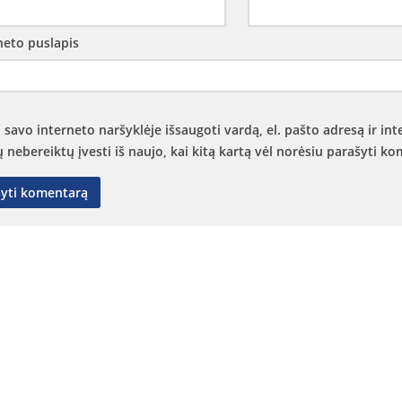
neto puslapis
 savo interneto naršyklėje išsaugoti vardą, el. pašto adresą ir int
ų nebereiktų įvesti iš naujo, kai kitą kartą vėl norėsiu parašyti k