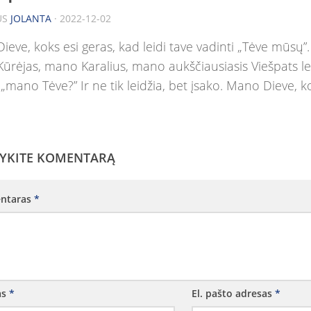
US
JOLANTA
· 2022-12-02
eve, koks esi geras, kad leidi tave vadinti „Tėve mūsų”.
ūrėjas, mano Karalius, mano aukščiausiasis Viešpats l
 „mano Tėve?” Ir ne tik leidžia, bet įsako. Mano Dieve, k
YKITE KOMENTARĄ
ntaras
*
as
*
El. pašto adresas
*