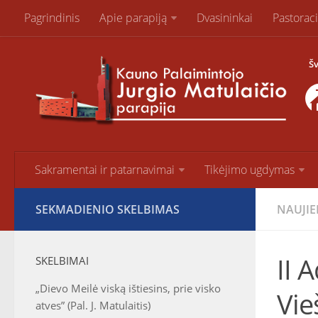
Pagrindinis
Apie parapiją
Dvasininkai
Pastorac
Šv
Sakramentai ir patarnavimai
Tikėjimo ugdymas
SEKMADIENIO SKELBIMAS
NAUJI
II 
SKELBIMAI
„Dievo Meilė viską ištiesins, prie visko
Vie
atves” (Pal. J. Matulaitis)