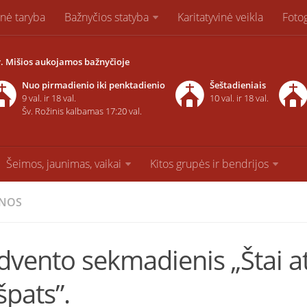
inė taryba
Bažnyčios statyba
Karitatyvinė veikla
Fotog
. Mišios aukojamos bažnyčioje
Nuo pirmadienio iki penktadienio
Šeštadieniais
9 val. ir 18 val.
10 val. ir 18 val.
Šv. Rožinis kalbamas 17:20 val.
Šeimos, jaunimas, vaikai
Kitos grupės ir bendrijos
ENOS
Advento sekmadienis „Štai a
špats”.