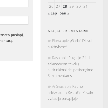
26
27
28
29
30
31
« Lap
Sau »
NAUJAUSI KOMENTARAI
erneto puslapį,
Elona
apie
„Garbė Dievui
omentarą.
aukštybėse”
Rasa
apie
Rugsėjo 24 d.
sekmadienis tėvelių
susirinkimai dėl pasirengimo
Sakramentams
Arūnas
apie
Kauno
arkivyskupo Kęstučio Kėvalo
vizitacija parapijoje