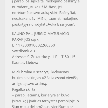
į parapijos sąskaitą, mokėjimo paskirtyje
nurodant „Auka už Mišias“, jei
norėtumėte savo auką skirti Bažnyčiai,
neužsakant šv. Mišių, tuomet mokėjimo
paskirtyje nurodykit „Auka Bažnyčiai“.
KAUNO PAL. JURGIO MATULAIČIO
PARAPIJOS sąsk.
LT117300010002266360
Swedbank AB
Adresas: S. Žukausko g. 1 B, LT-50115
Kaunas, Lietuva
Mieli broliai ir seserys, kiekvienas
būkim atsakingas už šalia esanti vienišą
ar ligotą savo artimą.
Pagalba skirta
– parapijiečiams, kurie yra ar buvo
įsitraukę į įvairias tarnystes parapijoje, o
šiuo metu dėl amžiaus, vienišumo ar