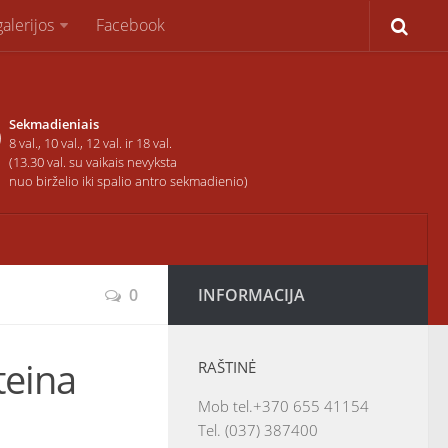
alerijos
Facebook
Sekmadieniais
8 val., 10 val., 12 val. ir 18 val.
(13.30 val. su vaikais nevyksta
nuo birželio iki spalio antro sekmadienio)
0
INFORMACIJA
teina
RAŠTINĖ
Mob tel.+370 655 41154
Tel. (037) 387400