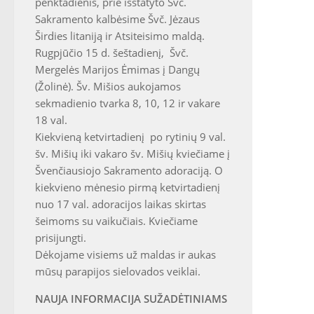
penktadienis, prie išstatyto Švč.
Sakramento kalbėsime Švč. Jėzaus
Širdies litaniją ir Atsiteisimo maldą.
Rugpjūčio 15 d. šeštadienį, Švč.
Mergelės Marijos Ėmimas į Dangų
(Žolinė). Šv. Mišios aukojamos
sekmadienio tvarka 8, 10, 12 ir vakare
18 val.
Kiekvieną ketvirtadienį po rytinių 9 val.
šv. Mišių iki vakaro šv. Mišių kviečiame į
Švenčiausiojo Sakramento adoraciją. O
kiekvieno mėnesio pirmą ketvirtadienį
nuo 17 val. adoracijos laikas skirtas
šeimoms su vaikučiais. Kviečiame
prisijungti.
Dėkojame visiems už maldas ir aukas
mūsų parapijos sielovados veiklai.
NAUJA INFORMACIJA SUŽADĖTINIAMS