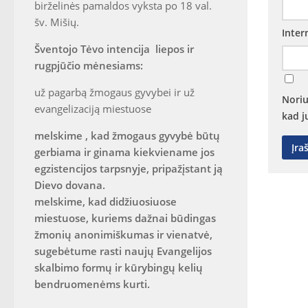
birželinės pamaldos vyksta po 18 val.
šv. Mišių.
Inter
Šventojo Tėvo intencija liepos ir
rugpjūčio mėnesiams:
už pagarbą žmogaus gyvybei ir už
Noriu
evangelizaciją miestuose
kad j
melskime , kad žmogaus gyvybė būtų
gerbiama ir ginama kiekviename jos
egzistencijos tarpsnyje, pripažįstant ją
Dievo dovana.
melskime, kad didžiuosiuose
miestuose, kuriems dažnai būdingas
žmonių anonimiškumas ir vienatvė,
sugebėtume rasti naujų Evangelijos
skalbimo formų ir kūrybingų kelių
bendruomenėms kurti.