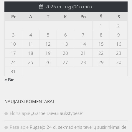
2026 m. rugpjūčio mėn.
Pr
A
T
K
Pn
Š
S
1
2
3
4
5
6
7
8
9
10
11
12
13
14
15
16
17
18
19
20
21
22
23
24
25
26
27
28
29
30
31
« Bir
NAUJAUSI KOMENTARAI
Elona
apie
„Garbė Dievui aukštybėse”
Rasa
apie
Rugsėjo 24 d. sekmadienis tėvelių susirinkimai dėl