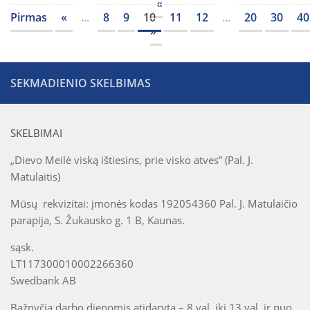
«
Pirmas
«
...
8
9
10
11
12
...
20
30
40
»
SEKMADIENIO SKELBIMAS
SKELBIMAI
„Dievo Meilė viską ištiesins, prie visko atves” (Pal. J.
Matulaitis)
Mūsų rekvizitai: įmonės kodas 192054360 Pal. J. Matulaičio
parapija, S. Žukausko g. 1 B, Kaunas.
sąsk.
LT117300010002266360
Swedbank AB
Bažnyčia darbo dienomis atidaryta – 8 val. iki 13 val. ir nuo