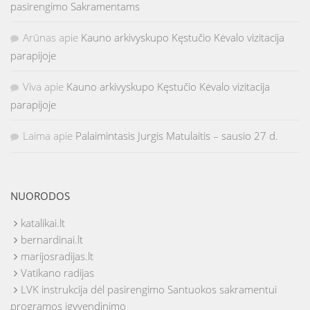
pasirengimo Sakramentams
Arūnas
apie
Kauno arkivyskupo Kęstučio Kėvalo vizitacija
parapijoje
Viva
apie
Kauno arkivyskupo Kęstučio Kėvalo vizitacija
parapijoje
Laima
apie
Palaimintasis Jurgis Matulaitis – sausio 27 d.
NUORODOS
katalikai.lt
bernardinai.lt
marijosradijas.lt
Vatikano radijas
LVK instrukcija dėl pasirengimo Santuokos sakramentui
programos įgyvendinimo