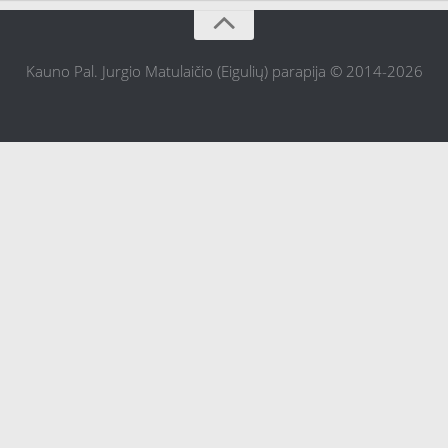
Kauno Pal. Jurgio Matulaičio (Eigulių) parapija © 2014-2026