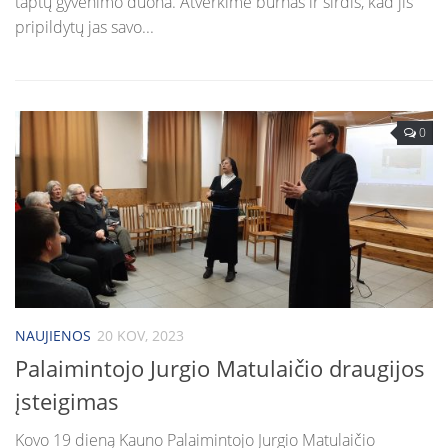
taptų gyvenimo duona. Atverkime burnas ir širdis, kad jis
pripildytų jas savo...
0
NAUJIENOS
20 KOV, 2023
Palaimintojo Jurgio Matulaičio draugijos
įsteigimas
Kovo 19 dieną Kauno Palaimintojo Jurgio Matulaičio