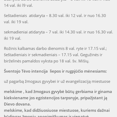
14 val. iki l9 val.
šeštadieniais atidaryta – 8.30 val. iki 12 val. ir nuo 16.30
val. iki 19 val.
sekmadieniai atidaryta – 7 val. iki 14.30 val. ir nuo 16.30 val.
iki 19 val.
Rožinis kalbamas darbo dienomis 8 val. ryte ir 17.15 val.;
šeštadieniais ir sekmadieniais – 17.15 val. Gegužinės ir
birželinės pamaldos vyksta po 18 val. šv. Mišių.
Šventojo Tėvo intencija liepos ir rugpjūčio mėnesiams:
už pagarbą žmogaus gyvybei ir už evangelizaciją miestuose
melskime , kad žmogaus gyvybė būtų gerbiama ir ginama
kiekviename jos egzistencijos tarpsnyje, pripažįstant ją
Dievo dovana.
melskime, kad didžiuosiuose miestuose, kuriems dažnai
būdingas žmonių anonimiškumas ir vienatvė,