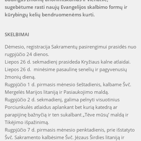
sugebėtume rasti naujų Evangelijos skalbimo formų ir
kūrybingų kelių bendruomenėms kurti.
SKELBIMAI
Dėmesio, registracija Sakramentų pasirengimui prasidės nuo
rugpjūčio 24 dienos.
Liepos 26 d. sekmadienį prasideda Kryžiaus kalne atlaidai.
Liepos 26 d. minėsime pasaulinę senelių ir pagyvenusių
žmonių dieną.
Rugpjūčio 1 d. pirmasis mėnesio šeštadienis, kalbame Švč.
Mergelės Marijos litaniją ir Pasiaukojimo maldą.
Rugpjūčio 2 d. sekmadienį, galima pelnyti visuotinius
Porciunkulės atlaidus aplankant bet kurią katedrą ar
parapijinę bažnyčią ir ten sukalbant „Tėve mūsų’ maldą ir
Tikėjimo išpažinimą.
Rugpjūčio 7 d. pirmasis mėnesio penktadienis, prie išstatyto
Švč. Sakramento kalbėsime Švč. Jėzaus Širdies litaniją ir