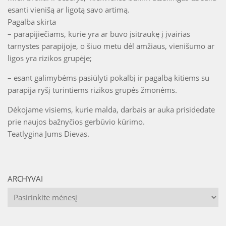
esanti vienišą ar ligotą savo artimą.
Pagalba skirta
– parapijiečiams, kurie yra ar buvo įsitraukę į įvairias
tarnystes parapijoje, o šiuo metu dėl amžiaus, vienišumo ar
ligos yra rizikos grupėje;
– esant galimybėms pasiūlyti pokalbį ir pagalbą kitiems su
parapija ryšį turintiems rizikos grupės žmonėms.
Dėkojame visiems, kurie malda, darbais ar auka prisidedate
prie naujos bažnyčios gerbūvio kūrimo.
Teatlygina Jums Dievas.
ARCHYVAI
Archyvai