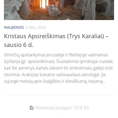
NAUJIENOS
3 SAU, 2023
Kristaus Apsireiškimas (Trys Karaliai) –
sausio 6 d.
Išminčių apsilankymas Jeruzalėje ir Betliejuje vadinamas
Epifanija (gr. apsireiškimas). Šiuolaikiniai tyrinėtojai nustatė,
kad šie asmenys, kartais laikomi tik simboliniais, galėjo būti
istoriniai. Arabijoje klanams vadovaudavo astrologai. Jie
sujungė mokslą apie žvaigždes ir dieviškumą, siejamą...
Rodomas puslapis 10 iš 50