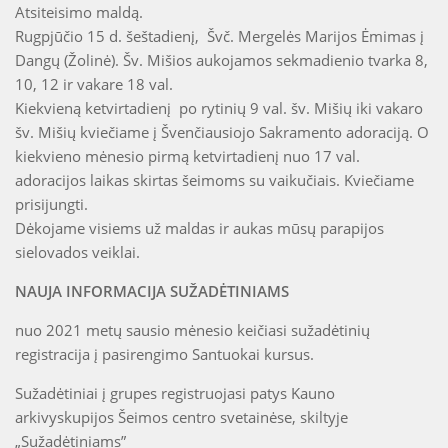
Atsiteisimo maldą.
Rugpjūčio 15 d. šeštadienį, Švč. Mergelės Marijos Ėmimas į
Dangų (Žolinė). Šv. Mišios aukojamos sekmadienio tvarka 8,
10, 12 ir vakare 18 val.
Kiekvieną ketvirtadienį po rytinių 9 val. šv. Mišių iki vakaro
šv. Mišių kviečiame į Švenčiausiojo Sakramento adoraciją. O
kiekvieno mėnesio pirmą ketvirtadienį nuo 17 val.
adoracijos laikas skirtas šeimoms su vaikučiais. Kviečiame
prisijungti.
Dėkojame visiems už maldas ir aukas mūsų parapijos
sielovados veiklai.
NAUJA INFORMACIJA SUŽADĖTINIAMS
nuo 2021 metų sausio mėnesio keičiasi sužadėtinių
registracija į pasirengimo Santuokai kursus.
Sužadėtiniai į grupes registruojasi patys Kauno
arkivyskupijos Šeimos centro svetainėse, skiltyje
„Sužadėtiniams”