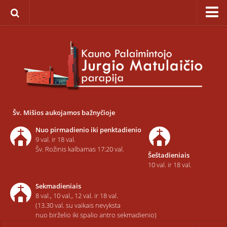
Pagrindinis
Apie parapiją
Įkūrimas
Paveikslas „Švč. Mergelės Marijos Ėmimo į dangų”
Savaitinis kalendorius
Šv. Mišios aukojamos bažnyčioje
Pamaldos ir atlaidai
Nuo pirmadienio iki penktadienio
Statistika
9 val. ir 18 val.
Šv. Rožinis kalbamas 17:20 val.
Šeštadieniais
Teritorija
10 val. ir 18 val.
Šarvojimo salės
Sekmadieniais
Raštinė
8 val., 10 val., 12 val. ir 18 val.
(13.30 val. su vaikais nevyksta
Kontaktai ir rekvizitai
nuo birželio iki spalio antro sekmadienio)
Dvasininkai