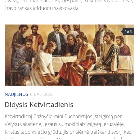
dvasią, – tu mane atperki, Viešpatie, ištikimasis Dieve. Tėve,
Vaikų „Angeliukų“ klubas
į tavo rankas atiduodu savo dvasią.
Parapijos jaunimo grupė
Taize grupė
0
Ateik ir pamatyk kursas suaugusiems
Kitos grupės ir bendrijos
Maldos grupė
Motinos maldoje
AA grupė
Marijos legionas
NAUJIENOS
6 BAL, 2023
Nazareto šeimos
Didysis Ketvirtadienis
Skautai
Ketvirtadienį Bažnyčia mini Eucharistijos įsteigimą per
Velykų vakarienę, Jėzaus su mokiniais valgytą Jeruzalėje.
Kristus tapo kviečio grūdu. Jis prisiėmė traiškantį svorį, kad