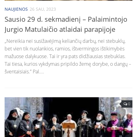
NAUJIENOS
26 SAU, 2023
Sausio 29 d. sekmadienį – Palaimintojo
Jurgio Matulaičio atlaidai parapijoje
„Nereikia nei susižavėjimą keliančių darbų, nei stebuklų,
bet vien tik nuolankios, ramios, ištvermingos ištikimybės
mažuose dalykuose. Tai ir yra pats didžiausias stebuklas.
Tai tiesa, kurios vykdymas pripildo žemę dorybe, o dangų –
šventaisiais.” Pal....
0