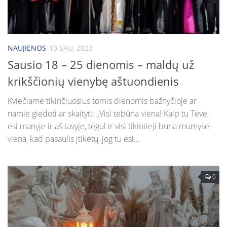
NAUJIENOS
13 SAU, 2023
Sausio 18 – 25 dienomis – maldų už
krikščionių vienybę aštuondienis
Kviečiame tikinčiuosius tomis dienomis bažnyčioje ar
namie giedoti ar skaityti: „Visi tebūna viena! Kaip tu Tėve,
esi manyje ir aš tavyje, tegul ir visi tikintieji būna mumyse
viena, kad pasaulis įtikėtų, jog tu esi...
0