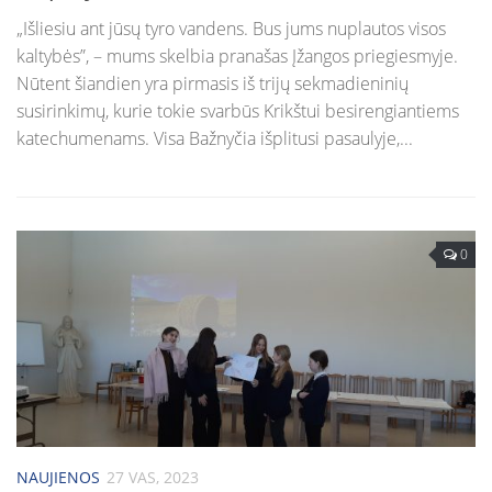
„Išliesiu ant jūsų tyro vandens. Bus jums nuplautos visos
kaltybės”, – mums skelbia pranašas Įžangos priegiesmyje.
Nūtent šiandien yra pirmasis iš trijų sekmadieninių
susirinkimų, kurie tokie svarbūs Krikštui besirengiantiems
katechumenams. Visa Bažnyčia išplitusi pasaulyje,...
0
NAUJIENOS
27 VAS, 2023