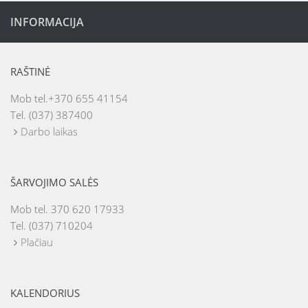
INFORMACIJA
RAŠTINĖ
Mob tel.+370 655 41154
Tel. (037) 387400
Darbo laikas
ŠARVOJIMO SALĖS
Mob tel. 370 620 17933
Tel. (037) 710204
Plačiau
KALENDORIUS