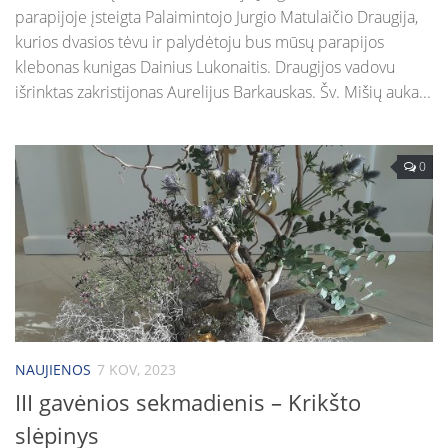
parapijoje įsteigta Palaimintojo Jurgio Matulaičio Draugija,
kurios dvasios tėvu ir palydėtoju bus mūsų parapijos
klebonas kunigas Dainius Lukonaitis. Draugijos vadovu
išrinktas zakristijonas Aurelijus Barkauskas. Šv. Mišių auka...
0
NAUJIENOS
7 KOV, 2023
III gavėnios sekmadienis – Krikšto
slėpinys