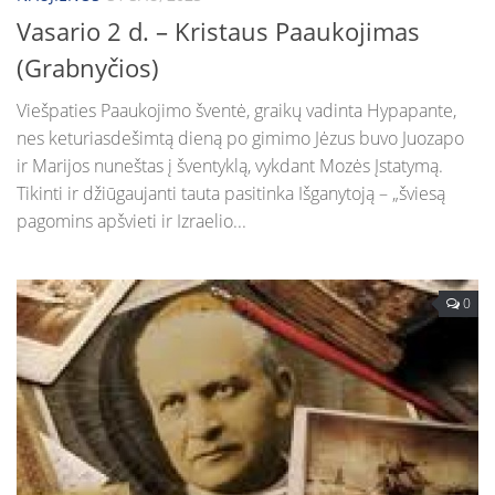
Vasario 2 d. – Kristaus Paaukojimas
(Grabnyčios)
Viešpaties Paaukojimo šventė, graikų vadinta Hypapante,
nes keturiasdešimtą dieną po gimimo Jėzus buvo Juozapo
ir Marijos nuneštas į šventyklą, vykdant Mozės Įstatymą.
Tikinti ir džiūgaujanti tauta pasitinka Išganytoją – „šviesą
pagomins apšvieti ir Izraelio...
0