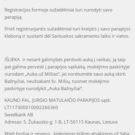
Registracijos formoje sužadėtiniai turi nurodyti savo
parapiją.
Prieš registruojantis sužadėtiniai turi kreiptis į savo parapijos
kleboną ir susitarti dėl Santuokos sakramento laiko ir vietos.
IŠLIEKA ir nesant galimybės perduoti auką į rankas, ją taip
pat galima pervesti į parapijos sąskaitą, mokėjimo paskirtyje
nurodant „Auka už Mišias“, jei norėtumėte savo auką skirti
Bažnyčiai, neužsakant šv. Mišių, tuomet mokėjimo
paskirtyje nurodykit „Auka Bažnyčiai“.
KAUNO PAL. JURGIO MATULAIČIO PARAPIJOS sąsk.
LT117300010002266360
Swedbank AB
Adresas: S. Žukausko g. 1 B, LT-50115 Kaunas, Lietuva
Mieli broliai ir seserys, kiekvienas būkim atsakingas už šalia