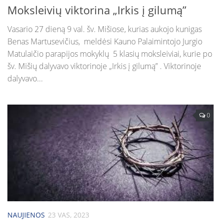
Moksleivių viktorina „Irkis į gilumą”
Vasario 27 dieną 9 val. šv. Mišiose, kurias aukojo kunigas
Benas Martusevičius, meldėsi Kauno Palaimintojo Jurgio
Matulaičio parapijos mokyklų 5 klasių moksleiviai, kurie po
šv. Mišių dalyvavo viktorinoje „Irkis į gilumą” . Viktorinoje
dalyvavo...
0
NAUJIENOS
23 VAS, 2023