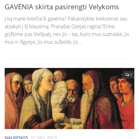
GAVĖNIA skirta pasirengti Velykoms
Į ką mane kviečia ši gavėnia? Pabandykite kiekvienas sau
atsakyti į šį klausimą. Pranašas Ozėjas ragina:”Eime,
grįžkime pas Viešpatį, nes jis – tas, kuris mus sudraskė, jis
mus ir išgydys; jis mus sužeidė, jis...
0
NAUJIENOS
31 SAU, 2023