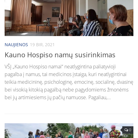
NAUJIENOS
19 BIR, 2021
Kauno Hospiso namų susirinkimas
VŠĮ „Kauno Hospiso namai“ neatlygintina paliatyvioji
pagalba į namus, tai medicinos įstaiga, kuri neatlygintinai
teikia medicininę, psichologinę, emocinę, socialinę, dvasinę
bei visokią kitokią pagalbą nebe pagydomiems žmonėms
bei jų artimiesiems jų pačių namuose. Pagaliau,...
0