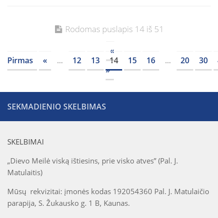
Rodomas puslapis 14 iš 51
«
Pirmas
«
...
12
13
14
15
16
...
20
30
»
SEKMADIENIO SKELBIMAS
SKELBIMAI
„Dievo Meilė viską ištiesins, prie visko atves” (Pal. J.
Matulaitis)
Mūsų rekvizitai: įmonės kodas 192054360 Pal. J. Matulaičio
parapija, S. Žukausko g. 1 B, Kaunas.