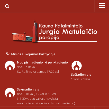
Pagrindinis
Apie parapiją
Įkūrimas
Paveikslas „Švč. Mergelės Marijos Ėmimo į dangų”
Savaitinis kalendorius
Šv. Mišios aukojamos bažnyčioje
Pamaldos ir atlaidai
Nuo pirmadienio iki penktadienio
Statistika
9 val. ir 18 val.
Šv. Rožinis kalbamas 17:20 val.
Šeštadieniais
Teritorija
10 val. ir 18 val.
Šarvojimo salės
Sekmadieniais
Raštinė
8 val., 10 val., 12 val. ir 18 val.
(13.30 val. su vaikais nevyksta
Kontaktai ir rekvizitai
nuo birželio iki spalio antro sekmadienio)
Dvasininkai