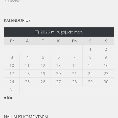
Plačiau
KALENDORIUS
2026 m. rugpjūčio mėn.
Pr
A
T
K
Pn
Š
S
1
2
3
4
5
6
7
8
9
10
11
12
13
14
15
16
17
18
19
20
21
22
23
24
25
26
27
28
29
30
31
« Bir
NAUJAUSI KOMENTARAI