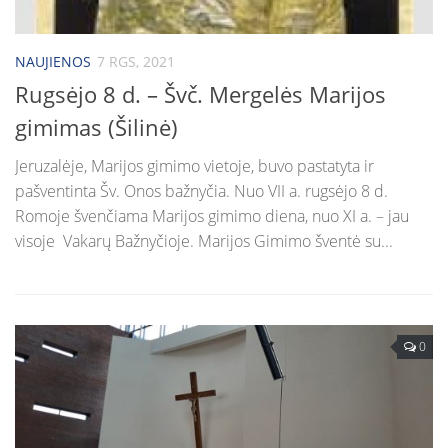
NAUJIENOS
7 RGS, 2021
Rugsėjo 8 d. – Švč. Mergelės Marijos
gimimas (Šilinė)
Jeruzalėje, Marijos gimimo vietoje, buvo pastatyta ir
pašventinta Šv. Onos bažnyčia. Nuo VII a. rugsėjo 8 d.
Romoje švenčiama Marijos gimimo diena, nuo XI a. – jau
visoje Vakarų Bažnyčioje. Marijos Gimimo šventė su...
0