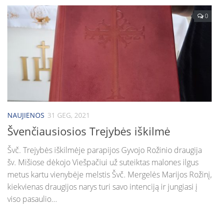
0
NAUJIENOS
31 GEG, 2021
Švenčiausiosios Trejybės iškilmė
Švč. Trejybės iškilmėje parapijos Gyvojo Rožinio draugija
šv. Mišiose dėkojo Viešpačiui už suteiktas malones ilgus
metus kartu vienybėje melstis Švč. Mergelės Marijos Rožinį,
kiekvienas draugijos narys turi savo intenciją ir jungiasi į
viso pasaulio...