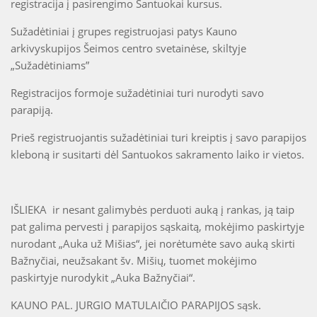
registracija į pasirengimo Santuokai kursus.
Sužadėtiniai į grupes registruojasi patys Kauno
arkivyskupijos Šeimos centro svetainėse, skiltyje
„Sužadėtiniams”
Registracijos formoje sužadėtiniai turi nurodyti savo
parapiją.
Prieš registruojantis sužadėtiniai turi kreiptis į savo parapijos
kleboną ir susitarti dėl Santuokos sakramento laiko ir vietos.
IŠLIEKA ir nesant galimybės perduoti auką į rankas, ją taip
pat galima pervesti į parapijos sąskaitą, mokėjimo paskirtyje
nurodant „Auka už Mišias“, jei norėtumėte savo auką skirti
Bažnyčiai, neužsakant šv. Mišių, tuomet mokėjimo
paskirtyje nurodykit „Auka Bažnyčiai“.
KAUNO PAL. JURGIO MATULAIČIO PARAPIJOS sąsk.