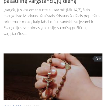
pasaulinę vargstančiųjų dieną
„Vargšų jūs visuomet turite su savimi” (Mk 14,7), šiais
evangelisto Morkaus užrašytais Kristaus žodžiais popiežius
primena ir moko, kaip labai mūsų santykis su Jėzumi ir
Evangelijos skelbimas yra susiję su mūsų požiūriu į
vargstančius...
0