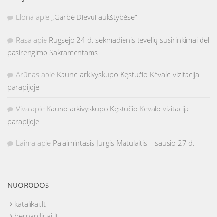
Elona
apie
„Garbė Dievui aukštybėse”
Rasa
apie
Rugsėjo 24 d. sekmadienis tėvelių susirinkimai dėl
pasirengimo Sakramentams
Arūnas
apie
Kauno arkivyskupo Kęstučio Kėvalo vizitacija
parapijoje
Viva
apie
Kauno arkivyskupo Kęstučio Kėvalo vizitacija
parapijoje
Laima
apie
Palaimintasis Jurgis Matulaitis – sausio 27 d.
NUORODOS
katalikai.lt
bernardinai.lt