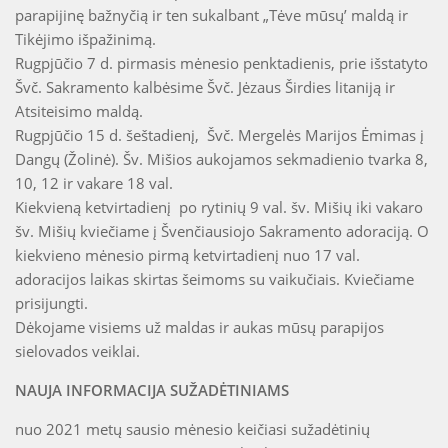
parapijinę bažnyčią ir ten sukalbant „Tėve mūsų’ maldą ir
Tikėjimo išpažinimą.
Rugpjūčio 7 d. pirmasis mėnesio penktadienis, prie išstatyto
Švč. Sakramento kalbėsime Švč. Jėzaus Širdies litaniją ir
Atsiteisimo maldą.
Rugpjūčio 15 d. šeštadienį, Švč. Mergelės Marijos Ėmimas į
Dangų (Žolinė). Šv. Mišios aukojamos sekmadienio tvarka 8,
10, 12 ir vakare 18 val.
Kiekvieną ketvirtadienį po rytinių 9 val. šv. Mišių iki vakaro
šv. Mišių kviečiame į Švenčiausiojo Sakramento adoraciją. O
kiekvieno mėnesio pirmą ketvirtadienį nuo 17 val.
adoracijos laikas skirtas šeimoms su vaikučiais. Kviečiame
prisijungti.
Dėkojame visiems už maldas ir aukas mūsų parapijos
sielovados veiklai.
NAUJA INFORMACIJA SUŽADĖTINIAMS
nuo 2021 metų sausio mėnesio keičiasi sužadėtinių