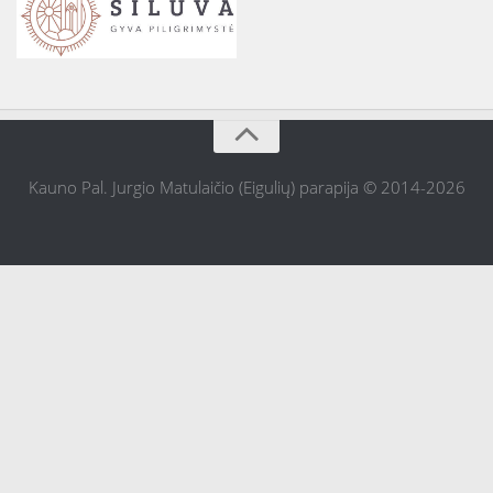
Kauno Pal. Jurgio Matulaičio (Eigulių) parapija © 2014-2026