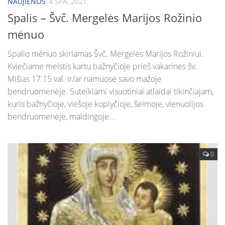
NAUJIENOS
4 SPA, 2021
Spalis – Švč. Mergelės Marijos Rožinio
mėnuo
Spalio mėnuo skiriamas Švč. Mergelės Marijos Rožiniui.
Kviečiame melstis kartu bažnyčioje prieš vakarines šv.
Mišias 17.15 val. ir/ar namuose savo mažoje
bendruomenėje. Suteikiami visuotiniai atlaidai tikinčiajam,
kuris bažnyčioje, viešoje koplyčioje, šeimoje, vienuolijos
bendruomenėje, maldingoje...
0