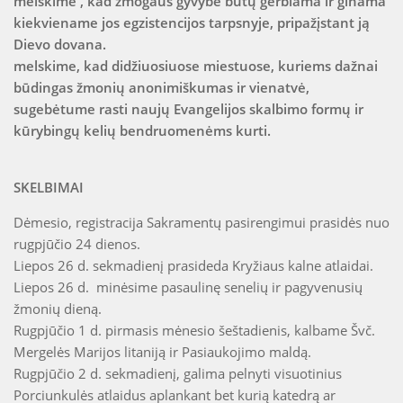
melskime , kad žmogaus gyvybė būtų gerbiama ir ginama
kiekviename jos egzistencijos tarpsnyje, pripažįstant ją
Dievo dovana.
melskime, kad didžiuosiuose miestuose, kuriems dažnai
būdingas žmonių anonimiškumas ir vienatvė,
sugebėtume rasti naujų Evangelijos skalbimo formų ir
kūrybingų kelių bendruomenėms kurti.
SKELBIMAI
Dėmesio, registracija Sakramentų pasirengimui prasidės nuo
rugpjūčio 24 dienos.
Liepos 26 d. sekmadienį prasideda Kryžiaus kalne atlaidai.
Liepos 26 d. minėsime pasaulinę senelių ir pagyvenusių
žmonių dieną.
Rugpjūčio 1 d. pirmasis mėnesio šeštadienis, kalbame Švč.
Mergelės Marijos litaniją ir Pasiaukojimo maldą.
Rugpjūčio 2 d. sekmadienį, galima pelnyti visuotinius
Porciunkulės atlaidus aplankant bet kurią katedrą ar