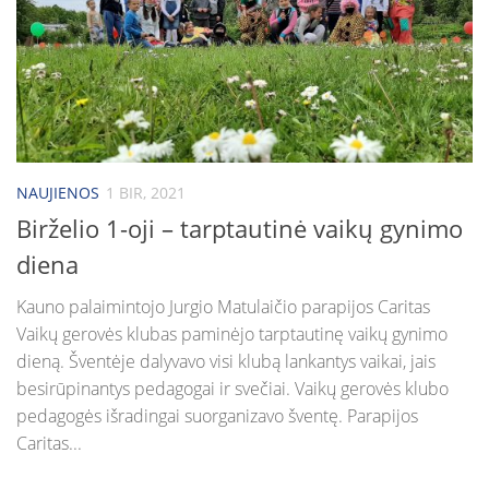
NAUJIENOS
1 BIR, 2021
Birželio 1-oji – tarptautinė vaikų gynimo
diena
Kauno palaimintojo Jurgio Matulaičio parapijos Caritas
Vaikų gerovės klubas paminėjo tarptautinę vaikų gynimo
dieną. Šventėje dalyvavo visi klubą lankantys vaikai, jais
besirūpinantys pedagogai ir svečiai. Vaikų gerovės klubo
pedagogės išradingai suorganizavo šventę. Parapijos
Caritas...