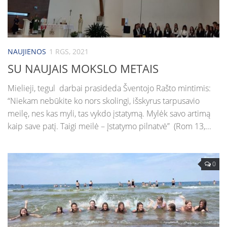
NAUJIENOS
1 RGS, 2021
SU NAUJAIS MOKSLO METAIS
Mielieji, tegul darbai prasideda Šventojo Rašto mintimis:
“Niekam nebūkite ko nors skolingi, išskyrus tarpusavio
meilę, nes kas myli, tas vykdo įstatymą. Mylėk savo artimą
kaip save patį. Taigi meilė – Įstatymo pilnatvė” (Rom 13,...
0