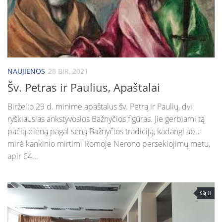
NAUJIENOS
28 BIR, 2021
Šv. Petras ir Paulius, Apaštalai
Birželio 29 d. minime apaštalus šv. Petrą ir Paulių, dvi
ryškiausias ankstyvosios Bažnyčios figūras. Jie gerbiami tą
pačią dieną pagal seną Bažnyčios tradiciją, kadangi abu
mirė kankinio mirtimi Romoje Nerono persekiojimų metu,
apir 64...
0