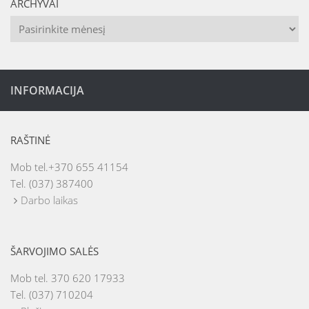
ARCHYVAI
Archyvai
INFORMACIJA
RAŠTINĖ
Mob tel.+370 655 41154
Tel. (037) 387400
Darbo laikas
ŠARVOJIMO SALĖS
Mob tel. 370 620 17933
Tel. (037) 710204