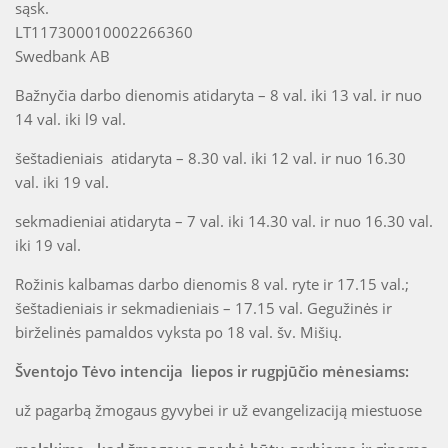
sąsk.
LT117300010002266360
Swedbank AB
Bažnyčia darbo dienomis atidaryta – 8 val. iki 13 val. ir nuo
14 val. iki l9 val.
šeštadieniais atidaryta – 8.30 val. iki 12 val. ir nuo 16.30
val. iki 19 val.
sekmadieniai atidaryta – 7 val. iki 14.30 val. ir nuo 16.30 val.
iki 19 val.
Rožinis kalbamas darbo dienomis 8 val. ryte ir 17.15 val.;
šeštadieniais ir sekmadieniais – 17.15 val. Gegužinės ir
birželinės pamaldos vyksta po 18 val. šv. Mišių.
Šventojo Tėvo intencija liepos ir rugpjūčio mėnesiams:
už pagarbą žmogaus gyvybei ir už evangelizaciją miestuose