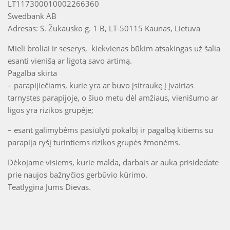
LT117300010002266360
Swedbank AB
Adresas: S. Žukausko g. 1 B, LT-50115 Kaunas, Lietuva
Mieli broliai ir seserys, kiekvienas būkim atsakingas už šalia
esanti vienišą ar ligotą savo artimą.
Pagalba skirta
– parapijiečiams, kurie yra ar buvo įsitraukę į įvairias
tarnystes parapijoje, o šiuo metu dėl amžiaus, vienišumo ar
ligos yra rizikos grupėje;
– esant galimybėms pasiūlyti pokalbį ir pagalbą kitiems su
parapija ryšį turintiems rizikos grupės žmonėms.
Dėkojame visiems, kurie malda, darbais ar auka prisidedate
prie naujos bažnyčios gerbūvio kūrimo.
Teatlygina Jums Dievas.