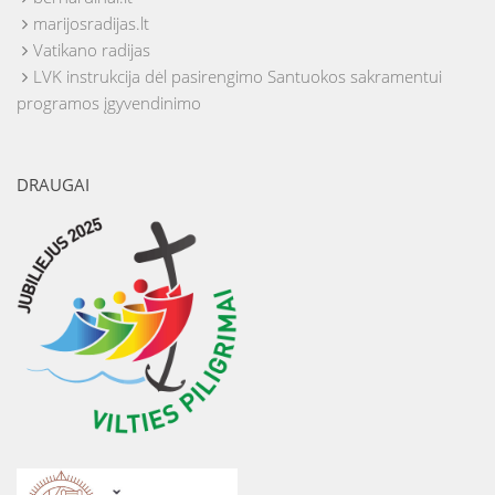
marijosradijas.lt
Vatikano radijas
LVK instrukcija dėl pasirengimo Santuokos sakramentui
programos įgyvendinimo
DRAUGAI