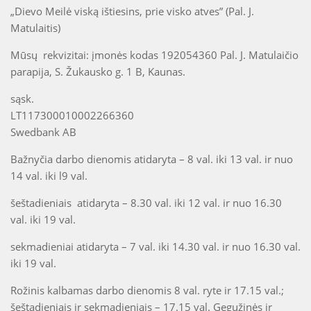
„Dievo Meilė viską ištiesins, prie visko atves” (Pal. J.
Matulaitis)
Mūsų rekvizitai: įmonės kodas 192054360 Pal. J. Matulaičio
parapija, S. Žukausko g. 1 B, Kaunas.
sąsk.
LT117300010002266360
Swedbank AB
Bažnyčia darbo dienomis atidaryta – 8 val. iki 13 val. ir nuo
14 val. iki l9 val.
šeštadieniais atidaryta – 8.30 val. iki 12 val. ir nuo 16.30
val. iki 19 val.
sekmadieniai atidaryta – 7 val. iki 14.30 val. ir nuo 16.30 val.
iki 19 val.
Rožinis kalbamas darbo dienomis 8 val. ryte ir 17.15 val.;
šeštadieniais ir sekmadieniais – 17.15 val. Gegužinės ir