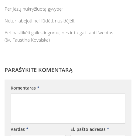
Vaikų „Angeliukų“ klubas
Per Jėzų nukryžiuotą gyvybę;
Parapijos jaunimo grupė
Neturi abejoti nei liūdėti, nusidėjėli,
Taize grupė
Bet pasitikėti gailestingumu, nes ir tu gali tapti šventas.
Ateik ir pamatyk kursas suaugusiems
(šv. Faustina Kovalska)
Kitos grupės ir bendrijos
Maldos grupė
Motinos maldoje
PARAŠYKITE KOMENTARĄ
AA grupė
Marijos legionas
Komentaras
*
Nazareto šeimos
Skautai
Vardas
*
El. pašto adresas
*