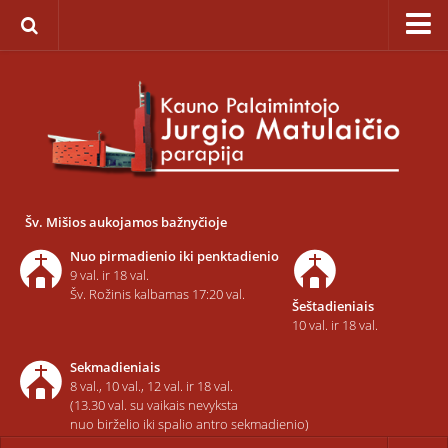
Pagrindinis
Apie parapiją
Įkūrimas
Paveikslas „Švč. Mergelės Marijos Ėmimo į dangų”
Savaitinis kalendorius
Šv. Mišios aukojamos bažnyčioje
Pamaldos ir atlaidai
Nuo pirmadienio iki penktadienio
Statistika
9 val. ir 18 val.
Šv. Rožinis kalbamas 17:20 val.
Šeštadieniais
Teritorija
10 val. ir 18 val.
Šarvojimo salės
Sekmadieniais
Raštinė
8 val., 10 val., 12 val. ir 18 val.
(13.30 val. su vaikais nevyksta
Kontaktai ir rekvizitai
nuo birželio iki spalio antro sekmadienio)
Dvasininkai