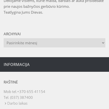
Dėkojame visiems, kurie malda, darbais ar auka prisidedate
prie naujos bažnyčios gerbūvio kūrimo.
Teatlygina Jums Dievas.
ARCHYVAI
Archyvai
INFORMACIJA
RAŠTINĖ
Mob tel.+370 655 41154
Tel. (037) 387400
Darbo laikas