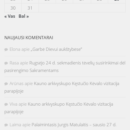
30
31
« Vas
Bal »
NAUJAUSI KOMENTARAI
Elona
apie
„Garbė Dievui aukštybėse”
Rasa
apie
Rugsėjo 24 d. sekmadienis tėvelių susirinkimai dėl
pasirengimo Sakramentams
Arūnas
apie
Kauno arkivyskupo Kęstučio Kėvalo vizitacija
parapijoje
Viva
apie
Kauno arkivyskupo Kęstučio Kėvalo vizitacija
parapijoje
Laima
apie
Palaimintasis Jurgis Matulaitis – sausio 27 d.