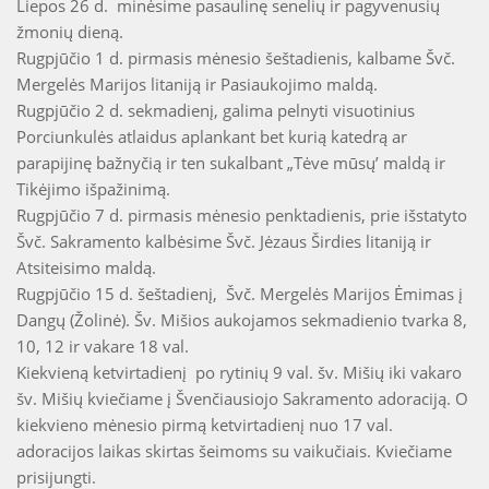
Liepos 26 d. minėsime pasaulinę senelių ir pagyvenusių
žmonių dieną.
Rugpjūčio 1 d. pirmasis mėnesio šeštadienis, kalbame Švč.
Mergelės Marijos litaniją ir Pasiaukojimo maldą.
Rugpjūčio 2 d. sekmadienį, galima pelnyti visuotinius
Porciunkulės atlaidus aplankant bet kurią katedrą ar
parapijinę bažnyčią ir ten sukalbant „Tėve mūsų’ maldą ir
Tikėjimo išpažinimą.
Rugpjūčio 7 d. pirmasis mėnesio penktadienis, prie išstatyto
Švč. Sakramento kalbėsime Švč. Jėzaus Širdies litaniją ir
Atsiteisimo maldą.
Rugpjūčio 15 d. šeštadienį, Švč. Mergelės Marijos Ėmimas į
Dangų (Žolinė). Šv. Mišios aukojamos sekmadienio tvarka 8,
10, 12 ir vakare 18 val.
Kiekvieną ketvirtadienį po rytinių 9 val. šv. Mišių iki vakaro
šv. Mišių kviečiame į Švenčiausiojo Sakramento adoraciją. O
kiekvieno mėnesio pirmą ketvirtadienį nuo 17 val.
adoracijos laikas skirtas šeimoms su vaikučiais. Kviečiame
prisijungti.