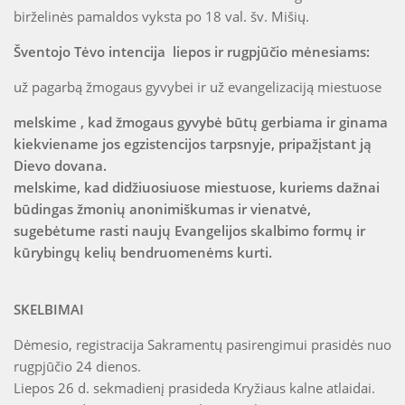
birželinės pamaldos vyksta po 18 val. šv. Mišių.
Šventojo Tėvo intencija liepos ir rugpjūčio mėnesiams:
už pagarbą žmogaus gyvybei ir už evangelizaciją miestuose
melskime , kad žmogaus gyvybė būtų gerbiama ir ginama
kiekviename jos egzistencijos tarpsnyje, pripažįstant ją
Dievo dovana.
melskime, kad didžiuosiuose miestuose, kuriems dažnai
būdingas žmonių anonimiškumas ir vienatvė,
sugebėtume rasti naujų Evangelijos skalbimo formų ir
kūrybingų kelių bendruomenėms kurti.
SKELBIMAI
Dėmesio, registracija Sakramentų pasirengimui prasidės nuo
rugpjūčio 24 dienos.
Liepos 26 d. sekmadienį prasideda Kryžiaus kalne atlaidai.