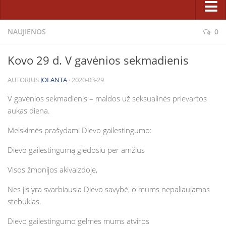
Pastoracinė taryba
Sakramentai ir patarnavimai
NAUJIENOS
0
Bažnyčios statyba
Atgaila ir Sutaikinimas
Projektas
Kovo 29 d. V gavėnios sekmadienis
Eucharistija
Etapai
AUTORIUS
JOLANTA
· 2020-03-29
Krikštas
Rėmėjai
Laidotuvės
V gavėnios sekmadienis – maldos už seksualinės prievartos
Karitatyvinė veikla
aukas diena.
Ligonių patepimas
Fotogalerijos
Melskimės prašydami Dievo gailestingumo:
Santuoka
Parapijiečių talka statant Dievo namus 2014 m.
Sutvirtinimas
Dievo gailestingumą giedosiu per amžius
Lietuvos jaunimo dienų kryžius parapijoje
Tikėjimo ugdymas
Visos žmonijos akivaizdoje,
Bažnyčios statyba (2008 m. vasara)
Katechetikos metodinis centras
Nes jis yra svarbiausia Dievo savybė, o mums nepaliaujamas
Šiluvos Švč. M. Marijos paveikslo viešnagė (2008 05 18–06 01)
Pasirengimo sakramentams užsiėmimų tvarkaraštis
stebuklas.
Facebook
Šeimos, jaunimas, vaikai
Dievo gailestingumo gelmės mums atviros