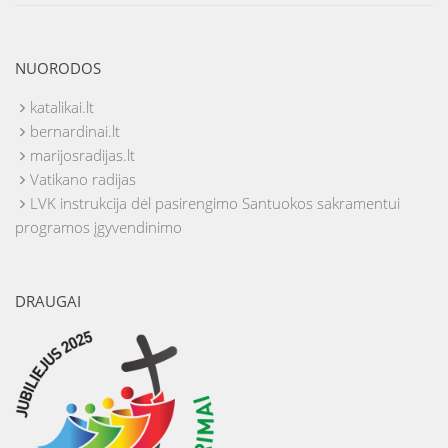
NUORODOS
katalikai.lt
bernardinai.lt
marijosradijas.lt
Vatikano radijas
LVK instrukcija dėl pasirengimo Santuokos sakramentui
programos įgyvendinimo
DRAUGAI