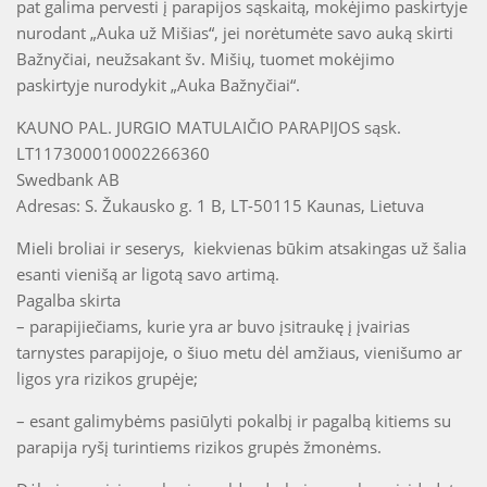
pat galima pervesti į parapijos sąskaitą, mokėjimo paskirtyje
nurodant „Auka už Mišias“, jei norėtumėte savo auką skirti
Bažnyčiai, neužsakant šv. Mišių, tuomet mokėjimo
paskirtyje nurodykit „Auka Bažnyčiai“.
KAUNO PAL. JURGIO MATULAIČIO PARAPIJOS sąsk.
LT117300010002266360
Swedbank AB
Adresas: S. Žukausko g. 1 B, LT-50115 Kaunas, Lietuva
Mieli broliai ir seserys, kiekvienas būkim atsakingas už šalia
esanti vienišą ar ligotą savo artimą.
Pagalba skirta
– parapijiečiams, kurie yra ar buvo įsitraukę į įvairias
tarnystes parapijoje, o šiuo metu dėl amžiaus, vienišumo ar
ligos yra rizikos grupėje;
– esant galimybėms pasiūlyti pokalbį ir pagalbą kitiems su
parapija ryšį turintiems rizikos grupės žmonėms.