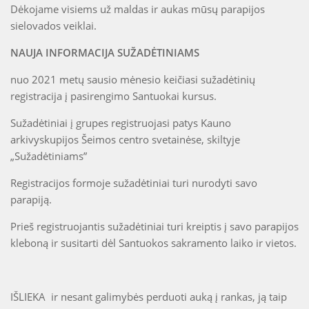
Dėkojame visiems už maldas ir aukas mūsų parapijos
sielovados veiklai.
NAUJA INFORMACIJA SUŽADĖTINIAMS
nuo 2021 metų sausio mėnesio keičiasi sužadėtinių
registracija į pasirengimo Santuokai kursus.
Sužadėtiniai į grupes registruojasi patys Kauno
arkivyskupijos Šeimos centro svetainėse, skiltyje
„Sužadėtiniams”
Registracijos formoje sužadėtiniai turi nurodyti savo
parapiją.
Prieš registruojantis sužadėtiniai turi kreiptis į savo parapijos
kleboną ir susitarti dėl Santuokos sakramento laiko ir vietos.
IŠLIEKA ir nesant galimybės perduoti auką į rankas, ją taip